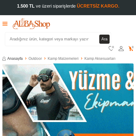
1.500 TL
ve üzeri siparişlerde
ÜCRETSİZ KARGO.
Ara
0
0
Anasayfa
Outdoor
Kamp Malzemeleri
Kamp Aksesuarları