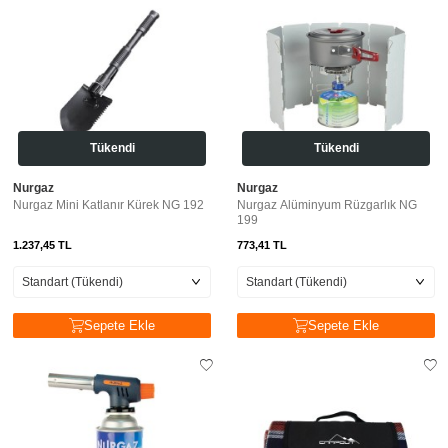
Tükendi
Tükendi
Nurgaz
Nurgaz
Nurgaz Mini Katlanır Kürek NG 192
Nurgaz Alüminyum Rüzgarlık NG
199
1.237,45
TL
773,41
TL
Sepete Ekle
Sepete Ekle