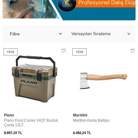
Filtre
YENI
YENI
Plano
Marttiini
Plano Frost Cooler 14QT Buzluk
Marttiini Kamp Baltası
Çanta 13LT
8.897,19
TL
6.482,24
TL