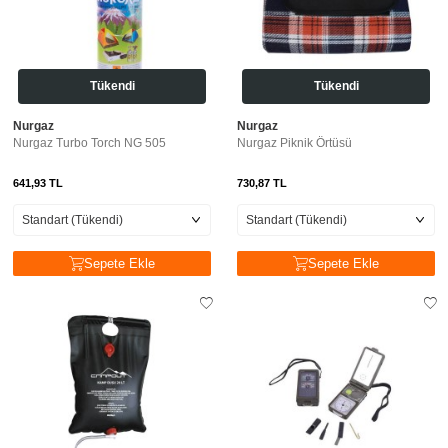
Tükendi
Tükendi
Nurgaz
Nurgaz
Nurgaz Turbo Torch NG 505
Nurgaz Piknik Örtüsü
641,93
TL
730,87
TL
Sepete Ekle
Sepete Ekle