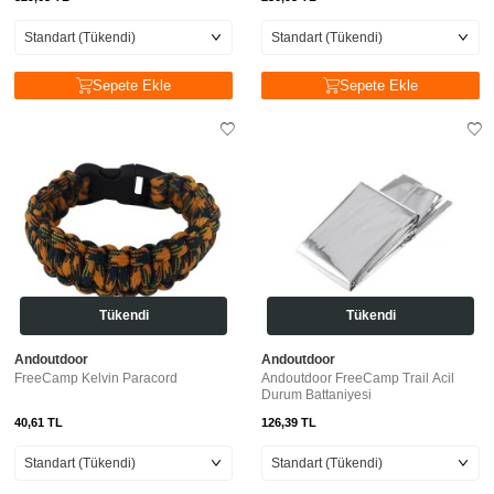
Sepete Ekle
Sepete Ekle
Tükendi
Tükendi
Andoutdoor
Andoutdoor
FreeCamp Kelvin Paracord
Andoutdoor FreeCamp Trail Acil
Durum Battaniyesi
40,61
TL
126,39
TL