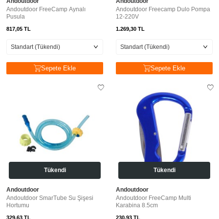
Andoutdoor
Andoutdoor
Andoutdoor FreeCamp Aynalı
Andoutdoor Freecamp Dulo Pompa
Pusula
12-220V
817,05
TL
1.269,30
TL
Sepete Ekle
Sepete Ekle
Tükendi
Tükendi
Andoutdoor
Andoutdoor
Andoutdoor SmarTube Su Şişesi
Andoutdoor FreeCamp Multi
Hortumu
Karabina 8.5cm
329,63
TL
230,93
TL