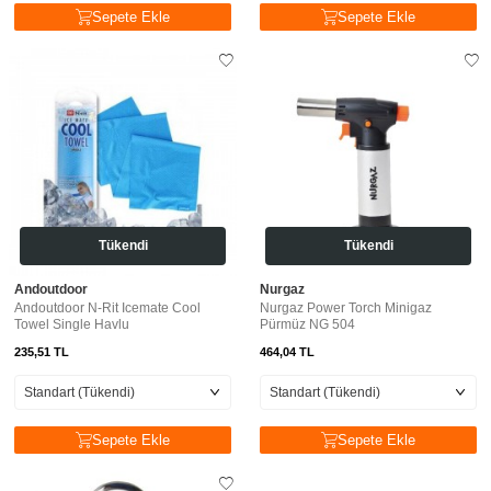
Sepete Ekle
Sepete Ekle
Tükendi
Tükendi
Andoutdoor
Nurgaz
Andoutdoor N-Rit Icemate Cool
Nurgaz Power Torch Minigaz
Towel Single Havlu
Pürmüz NG 504
235,51
TL
464,04
TL
Sepete Ekle
Sepete Ekle