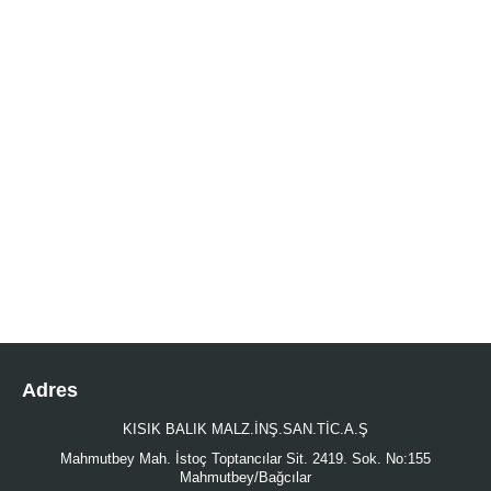
Adres
KISIK BALIK MALZ.İNŞ.SAN.TİC.A.Ş
Mahmutbey Mah. İstoç Toptancılar Sit. 2419. Sok. No:155
Mahmutbey/Bağcılar