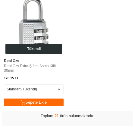
Tükendi
Real Özs
Real Özs Extra Şifreli Asma Kilit
30mm
170,15
TL
Sepete Ekle
Toplam
21
ürün bulunmaktadır.