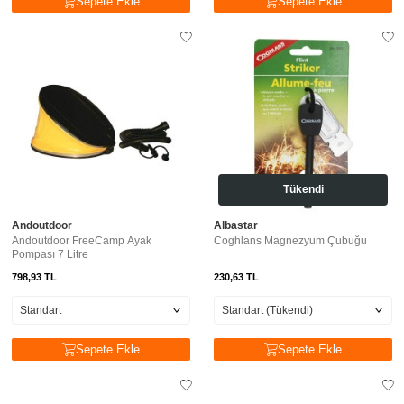
Sepete Ekle
Sepete Ekle
Tükendi
Andoutdoor
Albastar
Andoutdoor FreeCamp Ayak
Coghlans Magnezyum Çubuğu
Pompası 7 Litre
798,93
TL
230,63
TL
Sepete Ekle
Sepete Ekle