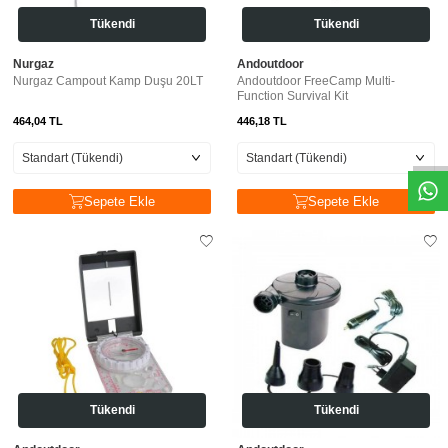
Tükendi
Tükendi
Nurgaz
Andoutdoor
Nurgaz Campout Kamp Duşu 20LT
Andoutdoor FreeCamp Multi-
Function Survival Kit
464,04
TL
446,18
TL
Sepete Ekle
Sepete Ekle
Tükendi
Tükendi