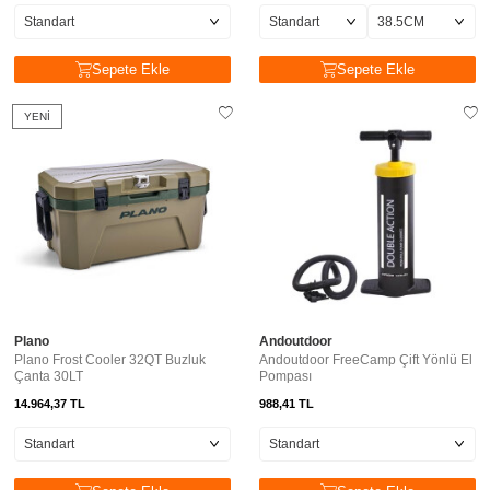
Sepete Ekle
Sepete Ekle
YENI
Plano
Andoutdoor
Plano Frost Cooler 32QT Buzluk
Andoutdoor FreeCamp Çift Yönlü El
Çanta 30LT
Pompası
14.964,37
TL
988,41
TL