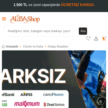
1.500 TL
ve üzeri siparişlerde
ÜCRETSİZ KARGO.
Ara
0
0
Anasayfa
Yüzme ve Dalış
Dalgıç Bıçakları