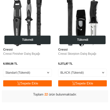
Tükendi
Tükendi
Cressi
Cressi
Cressi Finisher Dalış Bıçağı
Cressi Skorpion Dalış Bıçağı
6.550,56
TL
5.271,87
TL
Sepete Ekle
Sepete Ekle
Toplam
22
ürün bulunmaktadır.