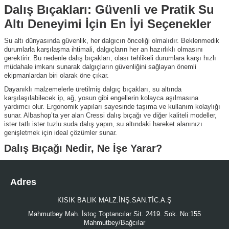
Dalış Bıçakları: Güvenli ve Pratik Su
Altı Deneyimi İçin En İyi Seçenekler
Su altı dünyasında güvenlik, her dalgıcın önceliği olmalıdır. Beklenmedik
durumlarla karşılaşma ihtimali, dalgıçların her an hazırlıklı olmasını
gerektirir. Bu nedenle dalış bıçakları, olası tehlikeli durumlara karşı hızlı
müdahale imkanı sunarak dalgıçların güvenliğini sağlayan önemli
ekipmanlardan biri olarak öne çıkar.
Dayanıklı malzemelerle üretilmiş dalgıç bıçakları, su altında
karşılaşılabilecek ip, ağ, yosun gibi engellerin kolayca aşılmasına
yardımcı olur. Ergonomik yapıları sayesinde taşıma ve kullanım kolaylığı
sunar. Albashop’ta yer alan Cressi dalış bıçağı ve diğer kaliteli modeller,
ister tatlı ister tuzlu suda dalış yapın, su altındaki hareket alanınızı
genişletmek için ideal çözümler sunar.
Dalış Bıçağı Nedir, Ne İşe Yarar?
Dalış bıçağı, su altında karşılaşılabilecek ağ, misina, ip veya çeşitli
engellere karşı hızlı ve kontrollü müdahale imkanı sunarak dalgıcın
Adres
güvenliğini ve hareket kabiliyetini artıran önemli bir ekipmandır. Genellikle
paslanmaz çelik ya da titanyum gibi dayanıklı metallerden üretilen bu
bıçaklar, dalgıcın su altında karşılaşabileceği beklenmedik durumlara karşı
KISIK BALIK MALZ.İNŞ.SAN.TİC.A.Ş
önlem almasını sağlar.
Mahmutbey Mah. İstoç Toptancılar Sit. 2419. Sok. No:155
Dalış bıçakları güvenlik sağlamanın yanı sıra dalış sırasında karşılaşılan
Mahmutbey/Bağcılar