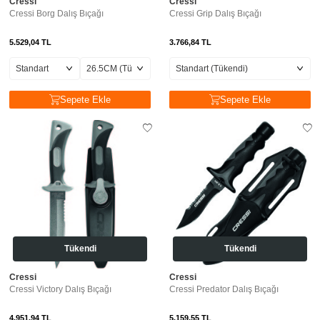
Cressi
Cressi
Cressi Borg Dalış Bıçağı
Cressi Grip Dalış Bıçağı
5.529,04
TL
3.766,84
TL
Sepete Ekle
Sepete Ekle
Tükendi
Tükendi
Cressi
Cressi
Cressi Victory Dalış Bıçağı
Cressi Predator Dalış Bıçağı
4.951,94
TL
5.159,55
TL