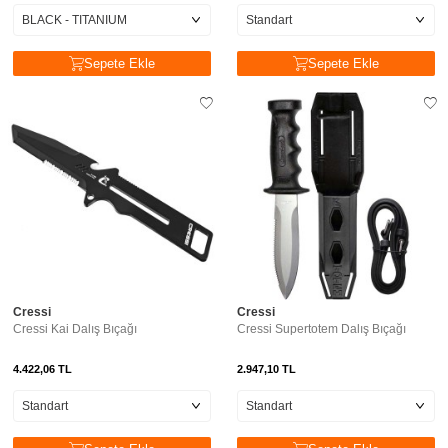
Sepete Ekle
Sepete Ekle
Cressi
Cressi
Cressi Kai Dalış Bıçağı
Cressi Supertotem Dalış Bıçağı
4.422,06
TL
2.947,10
TL