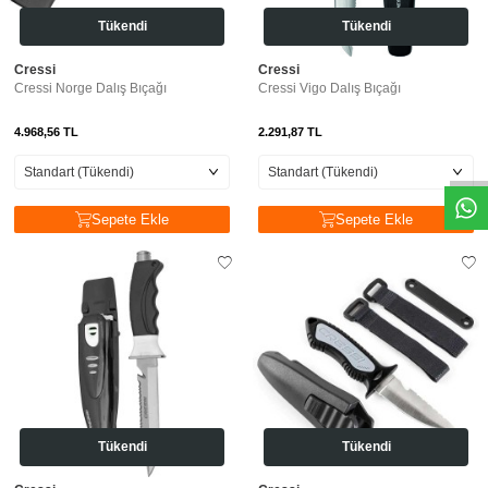
Tükendi
Tükendi
Cressi
Cressi
Cressi Norge Dalış Bıçağı
Cressi Vigo Dalış Bıçağı
4.968,56
TL
2.291,87
TL
Sepete Ekle
Sepete Ekle
Tükendi
Tükendi