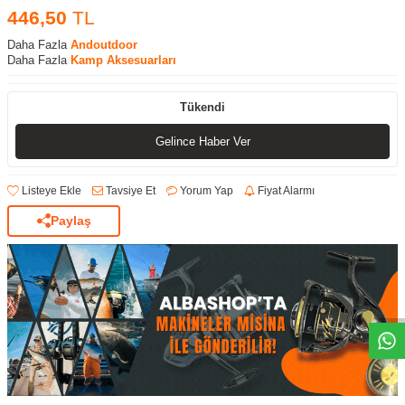
446,50
TL
Daha Fazla
Andoutdoor
Daha Fazla
Kamp Aksesuarları
Tükendi
Gelince Haber Ver
Listeye Ekle
Tavsiye Et
Yorum Yap
Fiyat Alarmı
Paylaş