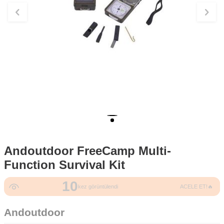
Andoutdoor FreeCamp Multi-
Function Survival Kit
10
kez görüntülendi
ACELE ET!🔥
Andoutdoor