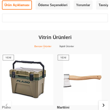
Ürün Açıklaması
Ödeme Seçenekleri
Yorumlar
Tavsiye
Vitrin Ürünleri
Benzer Ürünler
İlişkili Ürünler
YENI
YENI
Plano
Marttiini