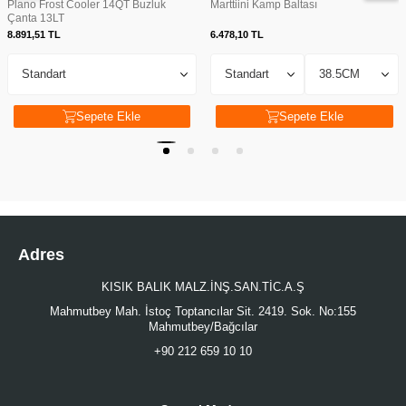
Plano Frost Cooler 14QT Buzluk
Marttiini Kamp Baltası
Çanta 13LT
8.891,51
TL
6.478,10
TL
Sepete Ekle
Sepete Ekle
Adres
KISIK BALIK MALZ.İNŞ.SAN.TİC.A.Ş
Mahmutbey Mah. İstoç Toptancılar Sit. 2419. Sok. No:155
Mahmutbey/Bağcılar
+90 212 659 10 10