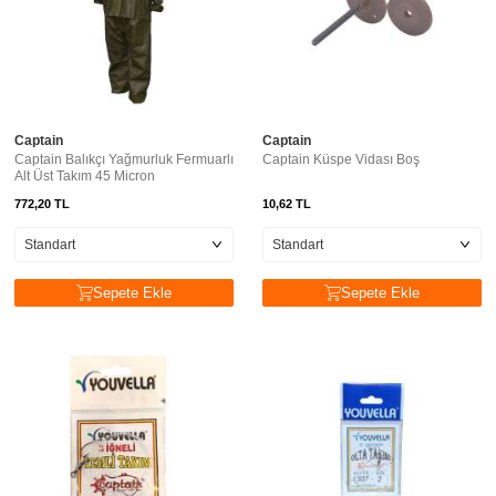
Captain
Captain
Captain Balıkçı Yağmurluk Fermuarlı
Captain Küspe Vidası Boş
Alt Üst Takım 45 Micron
772,20
TL
10,62
TL
Sepete Ekle
Sepete Ekle