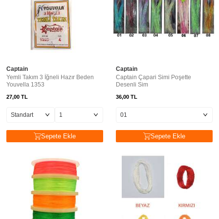
Captain
Captain
Yemli Takım 3 İğneli Hazır Beden
Captain Çapari Simi Poşette
Youvella 1353
Desenli Sim
27,00
TL
36,00
TL
Sepete Ekle
Sepete Ekle