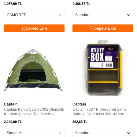
1.087,99
TL
4.366,57
TL
Sepete Ekle
Sepete Ekle
Captain
Captain
Captain Kamp Çadırı 7302 Otomatik
Captain 7237 Profesyonel Sahte
Kurulan Şemsiye Tipi Sineklikli
Balık ve Jig Kutusu 20x14x3cm
200x150x125cm
2.249,00
TL
392,85
TL