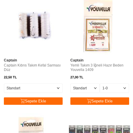
Captain
Captain
Captain Kıbrıs Takım Kefal Sarması
Yemli Takım 3 İğneli Hazır Beden
Düz
Youvella 1409
22,50
TL
27,00
TL
Sepete Ekle
Sepete Ekle