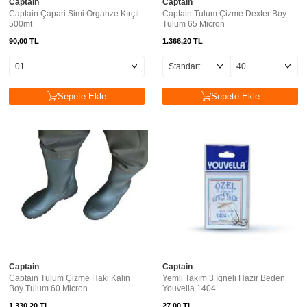
Captain
Captain
Captain Çapari Simi Organze Kırçıl
Captain Tulum Çizme Dexter Boy
500mt
Tulum 65 Micron
90,00
TL
1.366,20
TL
Sepete Ekle
Sepete Ekle
Captain
Captain
Captain Tulum Çizme Haki Kalın
Yemli Takım 3 İğneli Hazır Beden
Boy Tulum 60 Micron
Youvella 1404
1.330,20
TL
27,00
TL