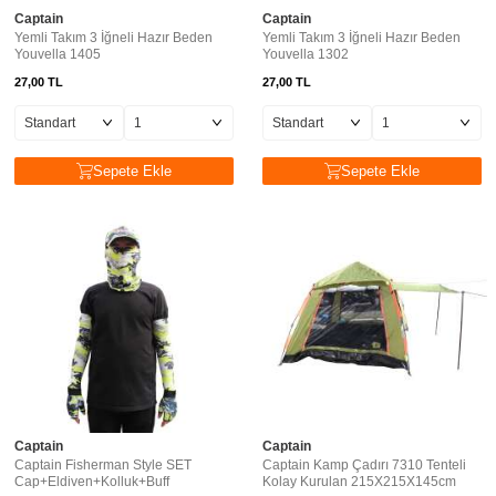
Captain
Captain
Yemli Takım 3 İğneli Hazır Beden
Yemli Takım 3 İğneli Hazır Beden
Youvella 1405
Youvella 1302
27,00
TL
27,00
TL
Sepete Ekle
Sepete Ekle
Captain
Captain
Captain Fisherman Style SET
Captain Kamp Çadırı 7310 Tenteli
Cap+Eldiven+Kolluk+Buff
Kolay Kurulan 215X215X145cm