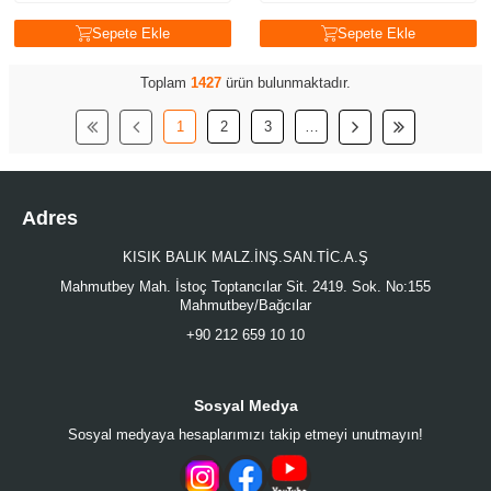
Sepete Ekle
Sepete Ekle
Toplam
1427
ürün bulunmaktadır.
1
2
3
…
Adres
KISIK BALIK MALZ.İNŞ.SAN.TİC.A.Ş
Mahmutbey Mah. İstoç Toptancılar Sit. 2419. Sok. No:155
Mahmutbey/Bağcılar
+90 212 659 10 10
Sosyal Medya
Sosyal medyaya hesaplarımızı takip etmeyi unutmayın!