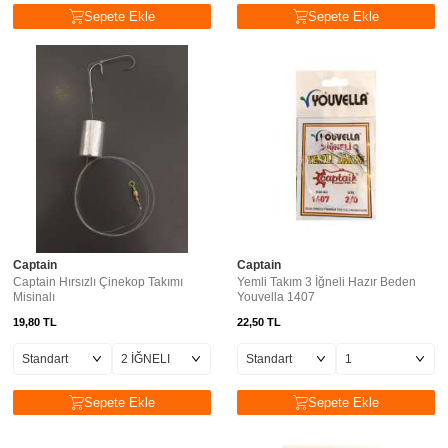
Sepete Ekle
Sepete Ekle
Captain
Captain
Captain Hırsızlı Çinekop Takımı
Yemli Takım 3 İğneli Hazır Beden
Misinalı
Youvella 1407
19,80
TL
22,50
TL
Sepete Ekle
Sepete Ekle