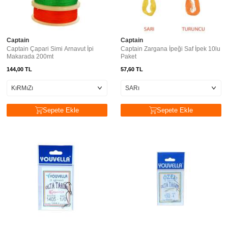
Captain
Captain
Captain Çapari Simi Arnavut İpi
Captain Zargana İpeği Saf İpek 10lu
Makarada 200mt
Paket
144,00
TL
57,60
TL
Sepete Ekle
Sepete Ekle