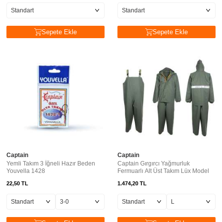
Sepete Ekle
Sepete Ekle
Captain
Captain
Yemli Takım 3 İğneli Hazır Beden
Captain Gırgırcı Yağmurluk
Youvella 1428
Fermuarlı Alt Üst Takım Lüx Model
22,50
TL
1.474,20
TL