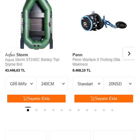
Aqua Storm
Penn
Aqua Storm ST240C Balıkçı Tipi
Penn Warfare II Trolling Olta
Şişme Bot
Makinesi
43.446,63
TL
8.468,10
TL
Sepete Ekle
Sepete Ekle