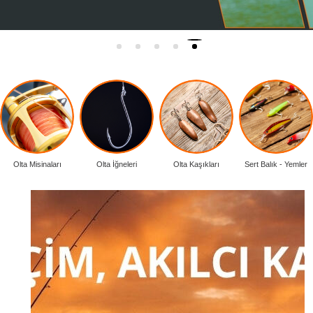
Olta Misinaları
Olta İğneleri
Olta Kaşıkları
Sert Balık - Yemler