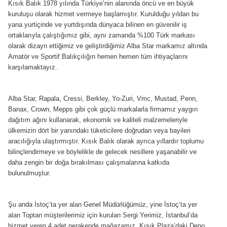
Kısık Balık 1978 yılında Türkiye’nin alanında öncü ve en büyük
kuruluşu olarak hizmet vermeye başlamıştır. Kurulduğu yıldan bu
yana yurtiçinde ve yurtdışında dünyaca bilinen en güvenilir iş
ortaklarıyla çalıştığımız gibi, aynı zamanda %100 Türk markası
olarak dizayn ettiğimiz ve geliştirdiğimiz Alba Star markamız altında
Amatör ve Sportif Balıkçılığın hemen hemen tüm ihtiyaçlarını
karşılamaktayız.
Alba Star, Rapala, Cressi, Berkley, Yo-Zuri, Vmc, Mustad, Penn,
Banax, Crown, Mepps gibi çok güçlü markalarla firmamız yaygın
dağıtım ağını kullanarak, ekonomik ve kaliteli malzemeleriyle
ülkemizin dört bir yanındaki tüketicilere doğrudan veya bayileri
aracılığıyla ulaştırmıştır. Kısık Balık olarak ayrıca yıllardır toplumu
bilinçlendirmeye ve böylelikle de gelecek nesillere yaşanabilir ve
daha zengin bir doğa bırakılması çalışmalarına katkıda
bulunulmuştur.
Şu anda İstoç’ta yer alan Genel Müdürlüğümüz, yine İstoç’ta yer
alan Toptan müşterilerimiz için kurulan Sergi Yerimiz, İstanbul’da
hizmet veren 4 adet perakende mağazamız, Kısık Plaza’daki Depo