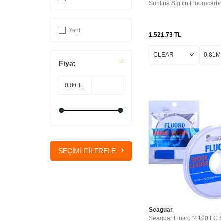
0.77MM 50MT -
Sunline Siglon Fluorocarb
70LB
0.570 MM
Yeni
1.521,73
TL
0.91MM - 50MT -
90LB
0.33-50MT-7KG
Fiyat
0.87MM - 50MT -
85LB
0.57 MM
0.74MM - 50MT -
67LB
0.128 MM
0.66MM - 50MT -
54LB
SEÇIMI FILTRELE
0.205 MM
0.84MM - 50MT -
77LB
0.148 MM
7KG-0.330MM-
Seaguar
50MT
Seaguar Fluoro %100 FC 