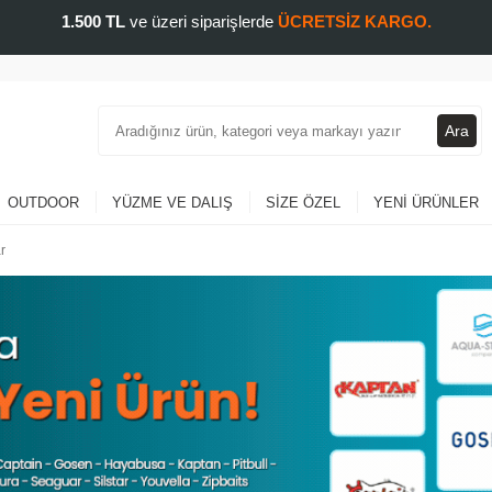
1.500 TL
ve üzeri siparişlerde
ÜCRETSİZ KARGO.
Ara
OUTDOOR
YÜZME VE DALIŞ
SIZE ÖZEL
YENI ÜRÜNLER
r