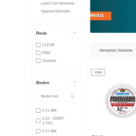
Lead Core Misinalar
Tapered Misinalar
PE Misinalar
Olta Çelik Telleri
Renk
CLEAR
PINK
Standart
YENI
Beden
0.31 MM
0.22 - 150MT -
3.7KG
0.37 MM