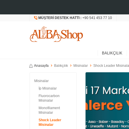
MÜŞTERI DESTEK HATTI :
+90 541 453 77 10
BALIKÇILIK
Anasayfa
Balıkçılık
Misinalar
Shock Leader Misinala
Misinalar
İp Misinalar
Fluorocarbon
Misinalar
Monofilament
Misinalar
Shock Leader
Misinalar