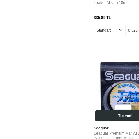
0.33 MM
Leader Misina 15mt
13KG-0.470MM-
50MT
335,89
TL
0.117 MM
6KG-0.285MM-
50MT
1.48 MM
19KG-0.570MM-
50MT
0.62 MM
28KG-0.700MM-
50MT
0.52 MM
46KG-0.910MM-
50MT
0.435-50MT-13KG
Tükendi
22KG.0.620MM-
50MT
Seaguar
0.285-50MT-6KG
Seaguar Premium Manyu 
9KG-037MM-50MT
%100 FC Leader Misina 3