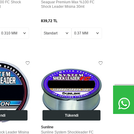
100 FC Shock
Seaguar Premium Max %100 FC
t
Shock Leader Misina 30mt
839,72
TL
ndi
Tükendi
Sunline
ock Leader Misina
Sunline System Shockleader FC