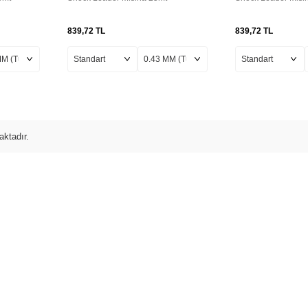
839,72
TL
839,72
TL
ktadır.