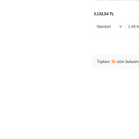
0.40 MM
3.132,54
TL
11.5KG-0.435MM-
50MT
0.70 MM
36KG-0.810MM-
50MT
0.104 MM
0.645MM-27MM-
22KG
Toplam
16
ürün bulunma
0.285 MM
0.235MM-27MT-
4KG
0.235 MM
0.275MM-27MT-
5KG
0.260 MM
0.215MM-27MT-
3KG
0.620 MM