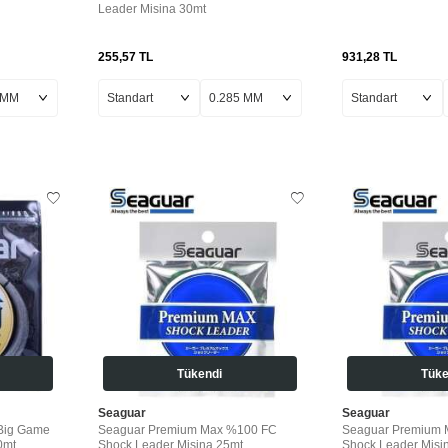
Leader Misina 30mt
255,57
TL
931,28
TL
Tükendi
Tüke
Seaguar
Seaguar
Big Game
Seaguar Premium Max %100 FC
Seaguar Premium 
0mt
Shock Leader Misina 25mt
Shock Leader Misi