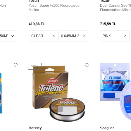
Yozuri
Yozuri
ylon
Yozuri Super %100 Fluorocarbon
Duel Cannot See 
Misina
Fluorocarbon Misin
419,86
TL
715,59
TL
YENI
Berkley
Seaguar