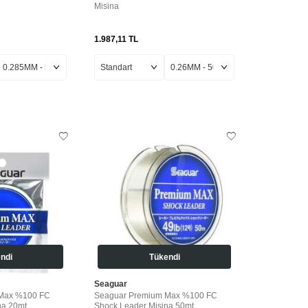
Misina
1.987,11
TL
ndi
Tükendi
Seaguar
Max %100 FC
Seaguar Premium Max %100 FC
na 20mt
Shock Leader Misina 50mt