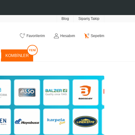
Blog
Sipariş Takip
0
0
Favorilerim
Hesabım
Sepetim
KOMBINLER