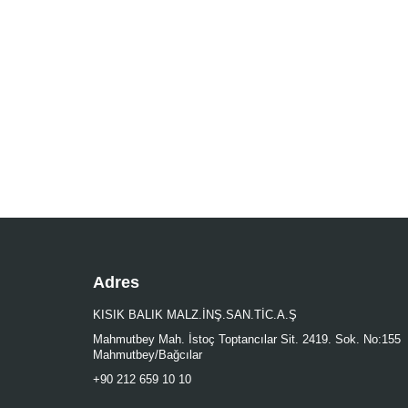
0.602MM-27MT-
19KG
0.185 MM
0.380MM-90MT-
9KG
0.43 MM
0.380MM-27MT-
9KG
0.28 MM
0.488MM-27MT-
13KG
0.78 MM
0.331MM-90MT-
7KG
Adres
0.26 MM
KISIK BALIK MALZ.İNŞ.SAN.TİC.A.Ş
0.331MM-27MT-
7KG
Mahmutbey Mah. İstoç Toptancılar Sit. 2419. Sok. No:155
0.370 MM
Mahmutbey/Bağcılar
0.457MM-27MT-
+90 212 659 10 10
11.5KG