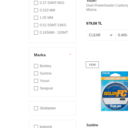
Yozuri
0.37-50MT-9KG
Duel Powerleader Carbon
Misina
0.520 MM
1.05 MM
679,08
TL
0.52-50MT-19KG
0.165MM - 100MT
0.63MM - 50MT -
50LB
0.205MM - 100MT
Marka
0.81MM - 50MT -
73LB
YENI
Berkley
0.32 - 150MT - 8KG
Sunline
0.18 - 150MT -
Yozuri
2.3KG
Seaguar
0.20 - 150MT -
2.8KG
0.165 MM
Stoktakiler
0.70MM - 50MT -
61LB
0.310 MM
Sunline
İndirimli