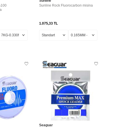
Sunline
%100
Sunline Rock Fluorocarbon misina
a
1.075,33
TL
Seaguar