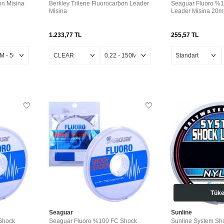
on Misina
Berkley Trilene Fluorocarbon Leader
Seaguar Fluoro %
Misina
Leader Misina 20m
1.233,77
TL
255,57
TL
Tüke
Seaguar
Sunline
Shock
Seaguar Fluoro %100 FC Shock
Sunline System Sh