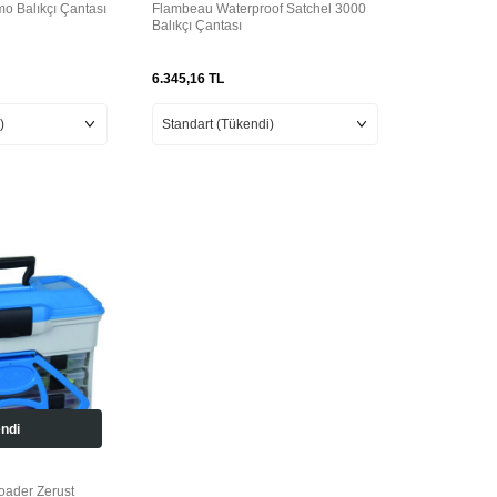
o Balıkçı Çantası
Flambeau Waterproof Satchel 3000
Balıkçı Çantası
6.345,16
TL
ndi
oader Zerust