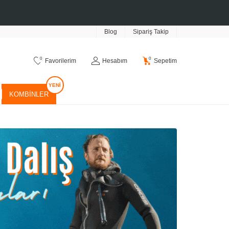
Blog
Sipariş Takip
0
0
Favorilerim
Hesabım
Sepetim
KOMBINLER