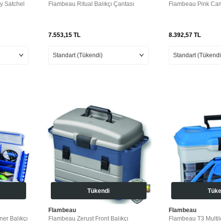
y Satchel
Flambeau Ritual Balıkçı Çantası
Flambeau Pink Cam
7.553,15
TL
8.392,57
TL
Tükendi
Tüke
Flambeau
Flambeau
ner Balıkçı
Flambeau Zerust Front Balıkçı
Flambeau T3 Multil