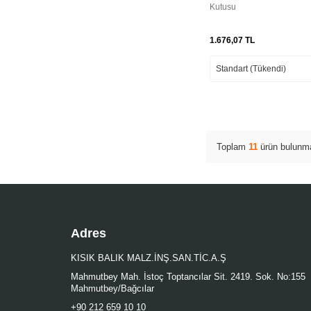
Kutusu
1.676,07
TL
Toplam
11
ürün bulunma
Adres
KISIK BALIK MALZ.İNŞ.SAN.TİC.A.Ş
Mahmutbey Mah. İstoç Toptancılar Sit. 2419. Sok. No:155
Mahmutbey/Bağcılar
+90 212 659 10 10