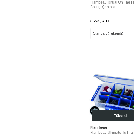
Flambeau Ritual On The Fl
Balıkçı Çantası
6.294,57
TL
Tükendi
Flambeau
Flambeau Ultimate Tuff Tai