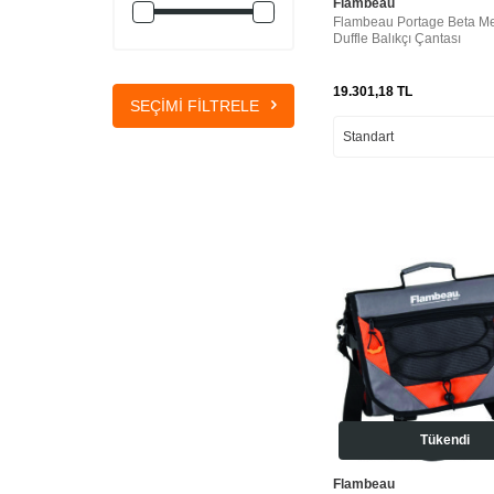
Flambeau
Flambeau Portage Beta M
Duffle Balıkçı Çantası
19.301,18
TL
SEÇIMI FILTRELE
Tükendi
Flambeau