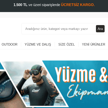
1.500 TL
ve üzeri siparişlerde
ÜCRETSİZ KARGO.
Ara
OUTDOOR
YÜZME VE DALIŞ
SIZE ÖZEL
YENI ÜRÜNLER