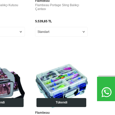
Flambeau
alıkçı Kutusu
Flambeau Portage Sling Balıkçı
Çantası
5.539,65
TL
ndi
Tükendi
Flambeau