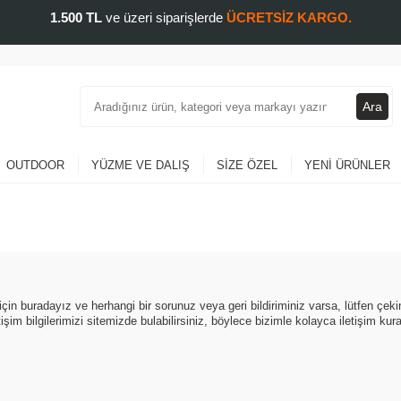
1.500 TL
ve üzeri siparişlerde
ÜCRETSİZ KARGO.
Ara
OUTDOOR
YÜZME VE DALIŞ
SIZE ÖZEL
YENI ÜRÜNLER
için buradayız ve herhangi bir sorunuz veya geri bildiriminiz varsa, lütfen çe
şim bilgilerimizi sitemizde bulabilirsiniz, böylece bizimle kolayca iletişim kurab