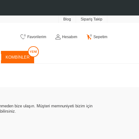
Blog
Sipariş Takip
0
0
Favorilerim
Hesabım
Sepetim
KOMBINLER
kinmeden bize ulaşın. Müşteri memnuniyeti bizim için
ilirsiniz.