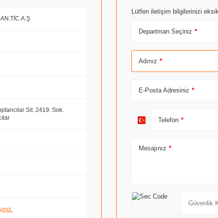
Lütfen iletişim bilgilerinizi ek
SAN.TİC.A.Ş
Departman Seçiniz
*
Adınız
*
E-Posta Adresiniz
*
tancılar Sit. 2419. Sok.
ılar
Telefon
*
Mesajınız
*
yınız.