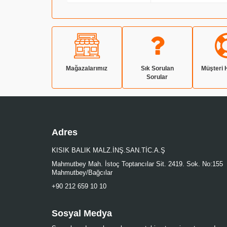
Mağazalarımız
Sık Sorulan
Müşteri 
Sorular
Adres
KISIK BALIK MALZ.İNŞ.SAN.TİC.A.Ş
Mahmutbey Mah. İstoç Toptancılar Sit. 2419. Sok. No:155
Mahmutbey/Bağcılar
+90 212 659 10 10
Sosyal Medya