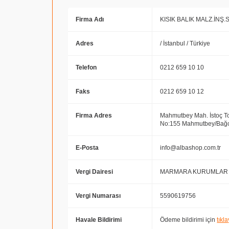
Firma Adı
KISIK BALIK MALZ.İNŞ.
Adres
/ İstanbul / Türkiye
Telefon
0212 659 10 10
Faks
0212 659 10 12
Firma Adres
Mahmutbey Mah. İstoç Top
No:155 Mahmutbey/Bağc
E-Posta
info@albashop.com.tr
Vergi Dairesi
MARMARA KURUMLAR
Vergi Numarası
5590619756
Havale Bildirimi
Ödeme bildirimi için
tıkla