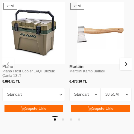
YENI
YENI
Plano
Marttiini
Plano Frost Cooler 14QT Buzluk
Marttiini Kamp Baltası
Çanta 13LT
8.891,51
TL
6.478,10
TL
Sepete Ekle
Sepete Ekle