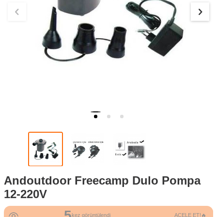
Andoutdoor Freecamp Dulo Pompa
12-220V
5
kez görüntülendi
ACELE ET!🔥