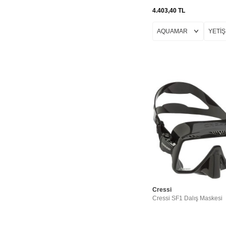
CLEAR-RED
4.403,40
TL
CLEAR-SILVER
CLEAR-WHITE
CLEAR-YELLOW
CLEAR-YELLOW-
BLACK
CLEAR/BLUE
CRYSTAL-BLACK-
BLUE
CRYSTAL-BLACK-
PINK
CRYSTAL-BLACK-
WHITE
CRYSTAL-BLACK-
YELLOW
CRYSTAL-BLUE-
WHITE
Cressi
DARK
Cressi SF1 Dalış Maskesi
DARK-ASSORTED
DARK-BLUE