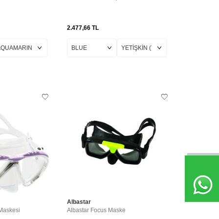
2.477,66
TL
Albastar
 Maskesi
Albastar Focus Maske