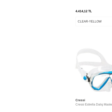
CLEAR - BLUE
CLEAR - BLUE -
SILVER
4.414,12
TL
CLEAR - CLEAR
CLEAR - LILAC
CLEAR - LIME
CLEAR - PINK
CLEAR - WHITE
CLEAR - YELLOW
CLEAR-
AQUAMARINE
CLEAR-ASSORTED
CLEAR-AZURE
CLEAR-BLACK
CLEAR-BLACK-
SMOKED LENS
CLEAR-BLUE
Cressi
CLEAR-BLUE-
Cressi Estrella Dalış Mask
BLACK