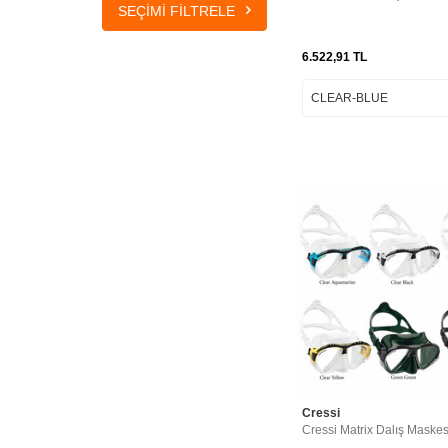
SEÇIMI FILTRELE
BLACK/BLUE/ORANGE
LENS
6.522,91
TL
BLUE
BLUE - BLUE
BLUE - LIME
BLUE - ORANGE
BLUE METAL
BLUE
METAL/BLACK
BLUE-BLACK
BLUE-BLUE
BLUE-METAL
BLUE-SILVER-
BLACK
CLEAR
CLEAR -
AQUAMARINE
Cressi
CLEAR - BLACK
Cressi Matrix Dalış Maskes