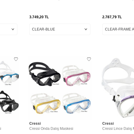
3.749,20
TL
2.787,79
TL
Cressi
Cressi
i
Cressi Onda Dalış Maskesi
Cressi Lince Dalış