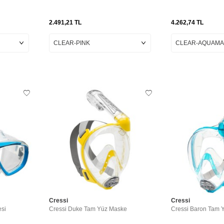
2.491,21
TL
4.262,74
TL
Cressi
Cressi
esi
Cressi Duke Tam Yüz Maske
Cressi Baron Tam 