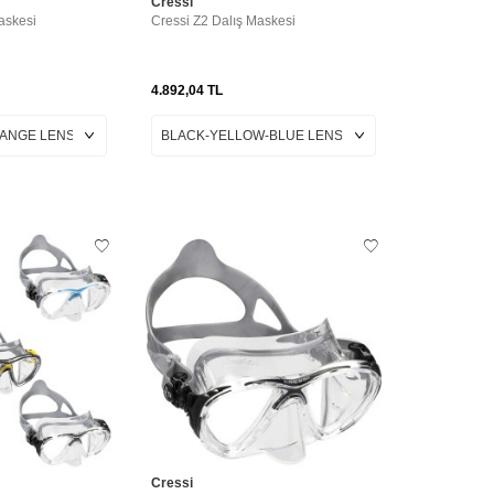
Cressi
askesi
Cressi Z2 Dalış Maskesi
4.892,04
TL
Cressi