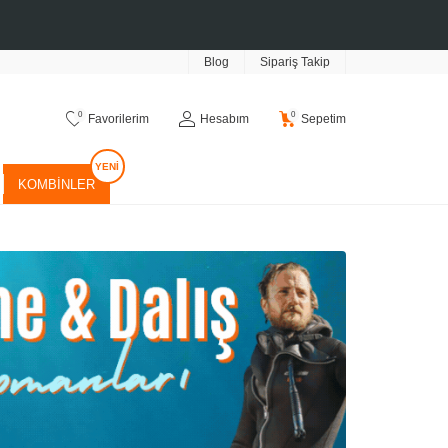
Blog
Sipariş Takip
0
0
Favorilerim
Hesabım
Sepetim
KOMBINLER