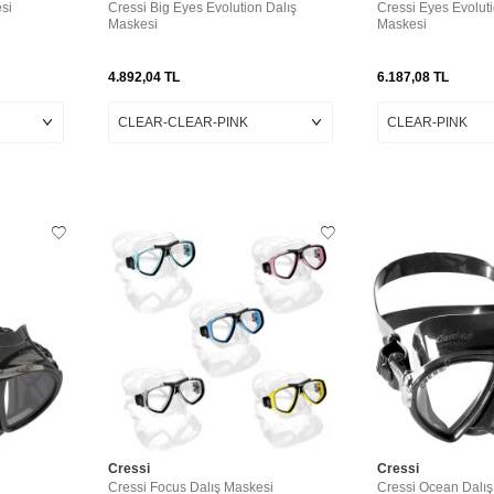
si
Cressi Big Eyes Evolution Dalış
Cressi Eyes Evoluti
Maskesi
Maskesi
4.892,04
TL
6.187,08
TL
Cressi
Cressi
i
Cressi Focus Dalış Maskesi
Cressi Ocean Dalış