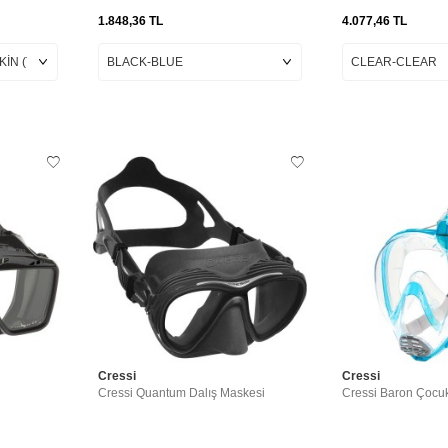
1.848,36
TL
4.077,46
TL
Cressi
Cressi
Cressi Quantum Dalış Maskesi
Cressi Baron Çocu