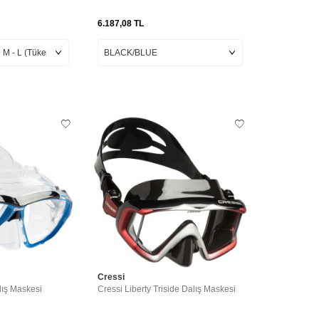
6.187,08
TL
Cressi
lış Maskesi
Cressi Liberty Triside Dalış Maskesi