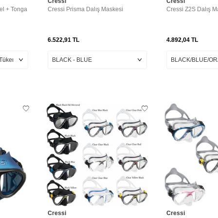
Cressi
Cressi
el + Tonga
Cressi Prisma Dalış Maskesi
Cressi Z2S Dalış M
6.522,91
TL
4.892,04
TL
Cressi
Cressi