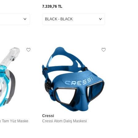
7.339,76
TL
Cressi
k Tam Yüz Maske
Cressi Atom Dalış Maskesi