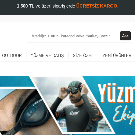
1.500 TL
ve üzeri siparişlerde
ÜCRETSİZ KARGO.
Ara
OUTDOOR
YÜZME VE DALIŞ
SIZE ÖZEL
YENI ÜRÜNLER