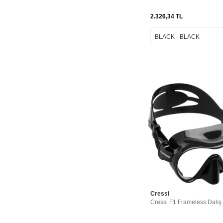
CLEAR-CLEAR
2.326,34
TL
CLEAR-CLEAR-
BLACK
CLEAR-CLEAR-
BLUE
CLEAR-CLEAR-
PINK
CLEAR-CLEAR-
RED
CLEAR-FRAME
AQUAMARINE
CLEAR-FRAME
BLACK
CLEAR-FRAME
CLEAR
CLEAR-LIGHT
BLUE
CLEAR-LILAC
Cressi
CLEAR-ORANGE
Cressi F1 Frameless Dalış
CLEAR-PINK