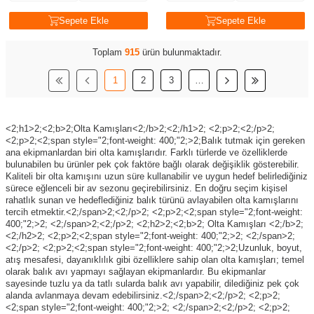
Sepete Ekle
Sepete Ekle
Toplam
915
ürün bulunmaktadır.
1
2
3
…
<2;h1>2;<2;b>2;Olta Kamışları<2;/b>2;<2;/h1>2; <2;p>2;<2;/p>2; <2;p>2;<2;span style="2;font-weight: 400;"2;>2;Balık tutmak için gereken ana ekipmanlardan biri olta kamışlarıdır. Farklı türlerde ve özelliklerde bulunabilen bu ürünler pek çok faktöre bağlı olarak değişiklik gösterebilir. Kaliteli bir olta kamışını uzun süre kullanabilir ve uygun hedef belirlediğiniz sürece eğlenceli bir av sezonu geçirebilirsiniz. En doğru seçim kişisel rahatlık sunan ve hedeflediğiniz balık türünü avlayabilen olta kamışlarını tercih etmektir.<2;/span>2;<2;/p>2; <2;p>2;<2;span style="2;font-weight: 400;"2;>2; <2;/span>2;<2;/p>2; <2;h2>2;<2;b>2; Olta Kamışları <2;/b>2;<2;/h2>2; <2;p>2;<2;span style="2;font-weight: 400;"2;>2; <2;/span>2;<2;/p>2; <2;p>2;<2;span style="2;font-weight: 400;"2;>2;Uzunluk, boyut, atış mesafesi, dayanıklılık gibi özelliklere sahip olan olta kamışları; temel olarak balık avı yapmayı sağlayan ekipmanlardır. Bu ekipmanlar sayesinde tuzlu ya da tatlı sularda balık avı yapabilir, dilediğiniz pek çok alanda avlanmaya devam edebilirsiniz.<2;/span>2;<2;/p>2; <2;p>2;<2;span style="2;font-weight: 400;"2;>2; <2;/span>2;<2;/p>2; <2;p>2;<2;span style="2;font-weight: 400;"2;>2;Uzun ve esnek yapıları sayesinde balık avına uygun olan bu ekipmanlar, <2;/span>2;<2;a href="2;/olta-makineleri"2;>2;<2;span style="2;font-weight: 400;"2;>2;olta makineleri<2;/span>2;<2;/a>2;<2;span style="2;font-weight: 400;"2;>2; ile birlikte kullanılır. Olta kamışını kullanmak için balık tutma bölgesine gitmek ve olta makinesini olta kamışına takmak gerekir. Yem ya da <2;/span>2;<2;a href="2;/silikon-baliklar-yemler"2;>2;<2;span style="2;font-weight: 400;"2;>2;sahte yem<2;/span>2;<2;/a>2;<2;span style="2;font-weight: 400;"2;>2; de kamışa takıldıktan sonra kamışı uygun şekilde tutmak gerekir.<2;/span>2;<2;/p>2; <2;p>2;<2;span style="2;font-weight: 400;"2;>2; <2;/span>2;<2;/p>2; <2;p>2;<2;span style="2;font-weight: 400;"2;>2;Yem, suya atıldıktan veya su yüzeyinde gezdirdikten sonra balıkların yemi fark ederek ısırması beklenir. Balık ısırdıktan sonra makine yardımıyla balığı çekmek yeterli olur. Aynı işlem istendiği süre boyunca tekrarlanarak farklı türlerde ve büyüklüklerde balık avı yapılmaya devam edilebilir.<2;/span>2;<2;/p>2; <2;p>2;<2;span style="2;font-weight: 400;"2;>2; <2;/span>2;<2;/p>2; <2;h2>2;<2;b>2; Olta Kamışı Özellikleri Nelerdir?<2;/b>2;<2;/h2>2; <2;p>2;<2;span style="2;font-weight: 400;"2;>2; <2;/span>2;<2;/p>2; <2;p>2;<2;span style="2;font-weight: 400;"2;>2;İyi bir olta kamışında aranan temel özellikler vardır. Bu özellikler, avlakların türüne göre farklı düzeylerde olsa da iyi bir olta kamışı alırken kullanıcının tercihleri daha önemlidir. Olta kamışında bulunması gereken özelliklerse öyledir:<2;/span>2;<2;/p>2; <2;p>2;<2;span style="2;font-weight: 400;"2;>2; <2;/span>2;<2;/p>2; <2;p>2;<2;b>2; Uzunluk:<2;/b>2;<2;span style="2;font-weight: 400;"2;>2; Olta kamışlarının uzunluğu 1,5 – 4,5 metre arasında değişim gösterse de daha uzun ya da kısa bir kamış alabilirsiniz. Balıkların türü, avlanma tekniği ve amaç doğrultusunda seçeceğiniz uzunluk; avınızı daha başarılı bir biçimde yakalanmasına yardımcı olur.<2;/span>2;<2;/p>2; <2;p>2;<2;span style="2;font-weight: 400;"2;>2; <2;/span>2;<2;/p>2; <2;p>2;<2;b>2;Malzeme<2;/b>2;<2;span style="2;font-weight: 400;"2;>2;: Olta kamışları suya dayanıklı ve paslanmaz malzemelerden elde edilir. Çoğunlukla karbon fiber, fiberglas ya da diğer karışık malzemelerden üretilir. Malzemenin esnekliği, dayanıklılık ve ağırlık üzerinde etkili olduğundan dolayı avınıza uygun malzemeden yapılan ürünleri tercih etmeniz daha doğrudur.<2;/span>2;<2;/p>2; <2;p>2;<2;span style="2;font-weight: 400;"2;>2; <2;/span>2;<2;/p>2; <2;p>2;<2;b>2;Aksiyon<2;/b>2;<2;span style="2;font-weight: 400;"2;>2;: Kamışın esnekliği ve tepkisini belirtmek için aksiyon kavramı kullanılır. Hızlı aksiyona sahip olan kamışlar sert yapıdadır ve hızlı tepki verir. Yavaş aksiyonlu kamışlar esnek yapıda oldukları için daha yavaş şekilde tepki verir. Ancak yavaş aksiyonlu kamış çeşitlerini kullanmak sizdeki kontrolün daha fazla olmasını sağlar.<2;/span>2;<2;/p>2; <2;p>2;<2;span style="2;font-weight: 400;"2;>2; <2;/span>2;<2;/p>2; <2;p>2;<2;b>2;Güç:<2;/b>2;<2;span style="2;font-weight: 400;"2;>2; Kamışın taşıyabileceği ağırlık miktarı güçle belirtilir. Küçük balıklar için az güçlü, büyük balıklar için çok güçlü kamışlar tercih ederek avlanmayı kolaylaştırabilirsiniz. Ancak az güçlü ürünleri büyük balıklarda kullanmak kamışın kullanılamayacak derecede zarar görmesine neden olabilir.<2;/span>2;<2;/p>2; <2;p>2;<2;span style="2;font-weight: 400;"2;>2; <2;/span>2;<2;/p>2; <2;p>2;<2;b>2;Kavrama:<2;/b>2;<2;span style="2;font-weight: 400;"2;>2; Olta kamışının kavrama bölümünün ergonomik yapıda olması, kamışın daha rahat şekilde tutulmasını sağlar. Bu sayede avlanmayı kolaylaştırır. Sert ve kaygan yapıda olan kavrama yerleri oltanın elinizden kaymasına ya da avınızı kaçırmanıza neden olabilir.<2;/span>2;<2;/p>2; <2;p>2;<2;span style="2;font-weight: 400;"2;>2; <2;/span>2;<2;/p>2; <2;h2>2;<2;b>2;Olta Kamışı Çeşitleri Nelerdir?<2;/b>2;<2;/h2>2; <2;p>2;<2;span style="2;font-weight: 400;"2;>2; <2;/span>2;<2;/p>2; <2;p>2;<2;span style="2;font-weight: 400;"2;>2;Av tekniği, balık türü ve av ortamına göre farklı kamış çeşitleri tercih edilmelidir. Ekipmanların yetersizliği durumunda balıkların avlanması zorlaşır. Bu nedenle doğru bir olta kamışı almak istiyorsanız, <2;/span>2;<2;b>2;uzun olta kamışı <2;/b>2;<2;span style="2;font-weight: 400;"2;>2;ile daha uzak atışlar yapabilirsiniz. Genel itibariyle olta kamışı çeşitleri şu şekildedir:<2;/span>2;<2;/p>2; <2;p>2;<2;span style="2;font-weight: 400;"2;>2; <2;/span>2;<2;/p>2; <2;p>2;<2;span style="2;font-weight: 400;"2;>2; - <2;/span>2;<2;b>2;Spin kamışlar:<2;/b>2;<2;span style="2;font-weight: 400;"2;>2; Hafif yapıda olan bu kamışlar, <2;/span>2;<2;a href="2;/spin-olta-makineleri"2;>2;<2;span style="2;font-weight: 400;"2;>2;spinning olta makineleriyle<2;/span>2;<2;/a>2;<2;span style="2;font-weight: 400;"2;>2; birlikte kullanılır. Esnek oldukları için küçük avlarda ideal yapıdalardır.<2;/span>2;<2;/p>2; <2;p>2;<2;span style="2;font-weight: 400;"2;>2; <2;/span>2;<2;/p>2; <2;p>2;<2;span style="2;font-weight: 400;"2;>2; - <2;/span>2;<2;b>2;Casting kamışları:<2;/b>2;<2;span style="2;font-weight: 400;"2;>2; Yemlerin atıldığı özel bir döküm tekniğinde kullanılmak için hazırlanmıştır. Yemler su yüzeyinde veya yüzeye yakın bölgelerde tutulduğu için teknik açıdan Casting kamışları farklı özelliklere sahiptir.<2;/span>2;<2;/p>2; <2;p>2;<2;span style="2;font-weight: 400;"2;>2; <2;/span>2;<2;/p>2; <2;p>2;<2;span style="2;font-weight: 400;"2;>2; - <2;/span>2;<2;b>2;Surf kamışları:<2;/b>2;<2;span style="2;font-weight: 400;"2;>2; Uzun ve güçlü kamış çeşitleridir. Genellikle plaj ya da kıyıdan uzak mesafelere yem atmak için <2;/span>2;<2;a href="2;/surf-olta-kamislari"2;>2;<2;span style="2;font-weight: 400;"2;>2;Surf kamışları<2;/span>2;<2;/a>2;<2;span style="2;font-weight: 400;"2;>2; tercih edilirler. Büyük balıkları avlamak için kullanılması mümkündür ancak küçük balıkları avlamak için de tercih edilirler. <2;/span>2;<2;/p>2; <2;p>2;<2;span style="2;font-weight: 400;"2;>2; <2;/span>2;<2;/p>2; <2;p>2;<2;span style="2;font-weight: 400;"2;>2; - <2;/span>2;<2;b>2;Jig kamışları:<2;/b>2;<2;span style="2;font-weight: 400;"2;>2; Uzun ve güçlü yapıdalardır ve jigging tekniğinde kullanılırlar. Dikey hareketler yapan<2;/span>2;<2;a href="2;/jig-olta-kamislari"2;>2;<2;span style="2;font-weight: 400;"2;>2; Jig kamışları<2;/span>2;<2;/a>2;<2;span style="2;font-weight: 400;"2;>2;, yemleri canlı gibi göstererek avlanmayı daha etkili hale getirirler.<2;/span>2;<2;/p>2; <2;p>2;<2;span style="2;font-weight: 400;"2;>2; <2;/span>2;<2;/p>2; <2;p>2;<2;span style="2;font-weight: 400;"2;>2; - <2;/span>2;<2;b>2;Trolling kamışları:<2;/b>2;<2;span style="2;font-weight: 400;"2;>2; Tekne üzerinden hareket eden bir yemle kullanılan kamış çeşitleridir. Dayanıklı yapıları sayesinde <2;/span>2;<2;a href="2;/trolling-olta-kamislari"2;>2;<2;span style="2;font-weight: 400;"2;>2;Trolling kamışları<2;/span>2;<2;/a>2;<2;span style="2;font-weight: 400;"2;>2; büyük avların yakalanmasını bile kolaylaştırır.<2;/span>2;<2;/p>2; <2;p>2;<2;span style="2;font-weight: 400;"2;>2; <2;/span>2;<2;/p>2; <2;h2>2;<2;b>2;Olta Kamışı Seçimi Yaparken Dikkat Edilmesi Gerekenler?<2;/b>2;<2;/h2>2; <2;p>2;<2;span style="2;font-weight: 400;"2;>2; <2;/span>2;<2;/p>2; <2;p>2;<2;span style="2;font-weight: 400;"2;>2; Doğru bir olta kamışı seçmek istediğinizde dikkate almanız pek çok kriter bulunur. Aşağıda yer alan kriterlere dikkat ederek siz de avınız için en doğru olta kamışını tercih edebilirsiniz.<2;/span>2;<2;/p>2; <2;p>2;<2;span style="2;font-weight: 400;"2;>2; <2;/span>2;<2;/p>2; <2;p>2;<2;span style="2;font-weight: 400;"2;>2; - <2;/span>2;<2;b>2;Avlak türü ve teknikler:<2;/b>2;<2;span style="2;font-weight: 400;"2;>2; Avlamak istediğiniz balık türü ve kullanacağınız tekniği belirlemeniz, doğru bir olta kamışı seçmeniz açısından oldukça önemlidir. Temelde bu durumun bilinmesi doğru güçte ve uzunlukta bir kamış alabilmenize yardımcı olur.<2;/span>2;<2;/p>2; <2;p>2;<2;span style="2;font-weight: 400;"2;>2; <2;/span>2;<2;/p>2; <2;p>2;<2;span style="2;font-weight: 400;"2;>2; - <2;/span>2;<2;b>2;Kalite ve dayanıklılık:<2;/b>2;<2;span style="2;font-weight: 400;"2;>2; Kaliteli içeriklerden üretilen ürünler dayanıklı yapıda oldukları için av esnasında sorun çıkarmaz. Ayrıca daha iyi bir performans sergilemenizi sağlar. Kaliteli <2;/span>2;<2;a href="2;/"2;>2;<2;span style="2;font-weight: 400;"2;>2;Albashop<2;/span>2;<2;/a>2;<2;span style="2;font-weight: 400;"2;>2; olta kamışlarını inceleyebilirsiniz.<2;/span>2;<2;/p>2; <2;p>2;<2;span style="2;font-weight: 400;"2;>2; <2;/span>2;<2;/p>2; <2;p>2;<2;span style="2;font-weight: 400;"2;>2; -<2;/span>2;<2;b>2; Uzunluk ve ağırlık:<2;/b>2;<2;span style="2;font-weight: 400;"2;>2; Av ortamı, deneyiminiz ve tercihinize göre uygun uzunluk ve ağırlıktaki bir ka