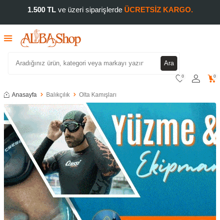
1.500 TL
ve üzeri siparişlerde
ÜCRETSİZ KARGO.
Ara
0
0
Anasayfa
Balıkçılık
Olta Kamışları