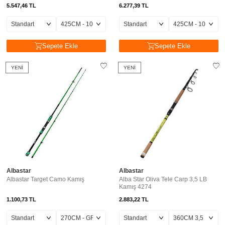
5.547,46
TL
6.277,39
TL
Sepete Ekle
Sepete Ekle
YENI
YENI
Albastar
Albastar
Albastar Target Camo Kamış
Alba Star Oliva Tele Carp 3,5 LB
Kamış 4274
1.100,73
TL
2.883,22
TL