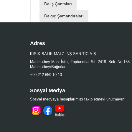
Dalış Çantaları
Dalgıç Şamandıraları
Adres
KISIK BALIK MALZ.İNŞ.SAN.TİC.A.Ş
Mahmutbey Mah. İstoç Toptancılar Sit. 2419. Sok. No:155
Mahmutbey/Bağcılar
+90 212 659 10 10
Sosyal Medya
Sosyal medyaya hesaplarımızı takip etmeyi unutmayın!