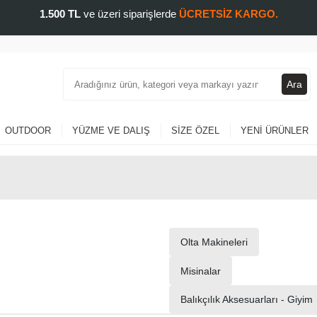
1.500 TL
ve üzeri siparişlerde
ÜCRETSİZ KARGO.
Ara
OUTDOOR
YÜZME VE DALIŞ
SIZE ÖZEL
YENI ÜRÜNLER
Olta Makineleri
Misinalar
Balıkçılık Aksesuarları - Giyim