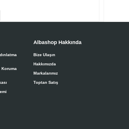
Albashop Hakkında
dınlatma
Bize Ulaşın
Hakkımızda
ri Koruma
Markalarımız
kası
Toptan Satış
temi