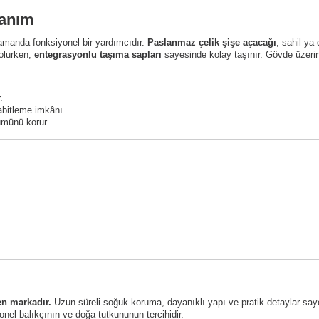
lanım
amanda fonksiyonel bir yardımcıdır.
Paslanmaz çelik şişe açacağı
, sahil ya
 olurken,
entegrasyonlu taşıma sapları
sayesinde kolay taşınır. Gövde üzeri
.
bitleme imkânı.
ümünü korur.
ı
n markadır.
Uzun süreli soğuk koruma, dayanıklı yapı ve pratik detaylar saye
syonel balıkçının ve doğa tutkununun tercihidir.