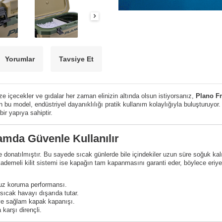
Yorumlar
Tavsiye Et
e içecekler ve gıdalar her zaman elinizin altında olsun istiyorsanız,
Plano F
en bu model, endüstriyel dayanıklılığı pratik kullanım kolaylığıyla buluşturuyor.
ir yapıya sahiptir.
amda Güvenle Kullanılır
e donatılmıştır. Bu sayede sıcak günlerde bile içindekiler uzun süre soğuk kal
emeli kilit sistemi ise kapağın tam kapanmasını garanti eder, böylece eriye
uz koruma performansı.
sıcak havayı dışarıda tutar.
ve sağlam kapak kapanışı.
karşı dirençli.