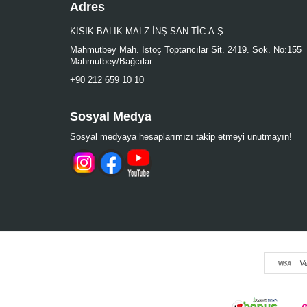
Adres
KISIK BALIK MALZ.İNŞ.SAN.TİC.A.Ş
Mahmutbey Mah. İstoç Toptancılar Sit. 2419. Sok. No:155
Mahmutbey/Bağcılar
+90 212 659 10 10
Sosyal Medya
Sosyal medyaya hesaplarımızı takip etmeyi unutmayın!