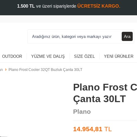
1.500 TL
ve üzeri siparişlerde
ÜCRETSİZ KARGO.
Ara
OUTDOOR
YÜZME VE DALIŞ
SIZE ÖZEL
YENI ÜRÜNLER
rı
Plano Frost Cooler 32QT Buzluk Çanta 30LT
Plano Frost 
Çanta 30LT
Plano
14.954,81
TL