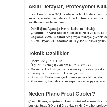
Akıllı Detaylar, Profesyonel Kul
Plano Frost Cooler 32QT sadece bir buzluk değil, aynı z
sepet
, içecekleri ve gıdaları düzenli tutmanıza yardımcı
sabitlemenize olanak tanır.
•
Dahili Şişe Açacağı:
Her an kullanım kolaylığı.
•
Çıkarılabilir Kuru Sepet:
Gıdaları düzenli ve kuru tutar
•
Bağlama Yuvalı Saplar:
Araç veya tekneye güvenle sa
•
Şık ve Dayanıklı Tasarım:
Uzun yıllar ilk günkü görün
Teknik Özellikler
• Hacim: 32QT / 30 Litre
• Ölçüler: 73 cm (U) x 40 cm (G) x 36 cm (Y)
• Malzeme: Endüstriyel güçte enjeksiyon kalıplı plastik
• İzolasyon: 1” ticari sınıf köpük yalıtım
• Donanım: Paslanmaz çelik menteşe ve kilit parçaları
• Aksesuar: Çıkarılabilir kuru sepet, entegre şişe açacağ
Neden Plano Frost Cooler?
Çünkü
Plano, soğutma teknolojisini mükemmelleştire
buz gibi tutar. Güvenilirliği ve dayanıklılığıyla her profe