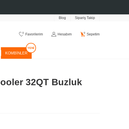
Blog
Sipariş Takip
0
0
Favorilerim
Hesabım
Sepetim
KOMBINLER
Cooler 32QT Buzluk