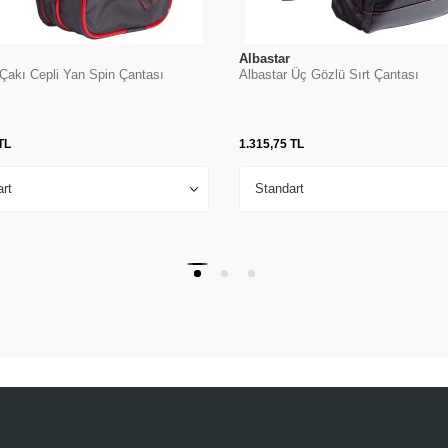
Albastar
 Çakı Cepli Yan Spin Çantası
Albastar Üç Gözlü Sırt Çantası
TL
1.315,75
TL