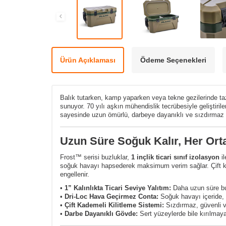
Ürün Açıklaması
Ödeme Seçenekleri
Balık tutarken, kamp yaparken veya tekne gezilerinde taz
sunuyor. 70 yılı aşkın mühendislik tecrübesiyle geliştiril
sayesinde uzun ömürlü, darbeye dayanıklı ve sızdırmaz b
Uzun Süre Soğuk Kalır, Her Ort
Frost™ serisi buzluklar,
1 inçlik ticari sınıf izolasyon
il
soğuk havayı hapsederek maksimum verim sağlar. Çift kad
engellenir.
•
1” Kalınlıkta Ticari Seviye Yalıtım:
Daha uzun süre b
•
Dri-Loc Hava Geçirmez Conta:
Soğuk havayı içeride, 
•
Çift Kademeli Kilitleme Sistemi:
Sızdırmaz, güvenli 
•
Darbe Dayanıklı Gövde:
Sert yüzeylerde bile kırılmaya 