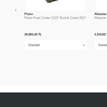
Plano
Albastar
Plano Frost Cooler 21QT Buzluk Çanta 20LT
Albastar
10.281,43
TL
1.114,52