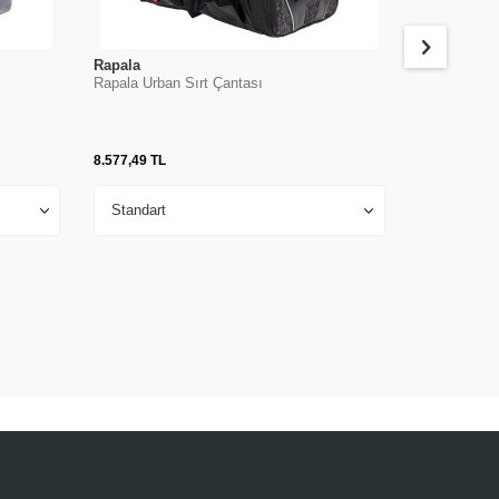
Rapala
Rapala
Rapala Urban Sırt Çantası
Rapala Urba
8.577,49
TL
4.217,57
TL