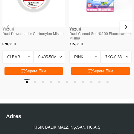
Yozuri
Yozuri
Duel Powerleader Carbonylon Misina
Duel Cannot See %100 Fluorocarbon
Misina
678,83
TL
715,33
TL
Sepete Ekle
Sepete Ekle
Adres
KISIK BALIK MALZ.İNŞ.SAN.TİC.A.Ş