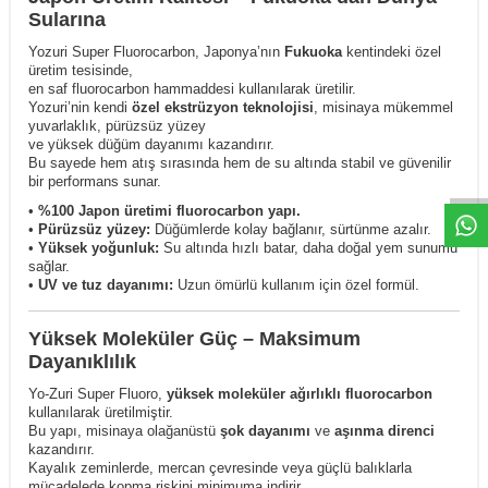
Sularına
Yozuri Super Fluorocarbon, Japonya’nın
Fukuoka
kentindeki özel
üretim tesisinde,
en saf fluorocarbon hammaddesi kullanılarak üretilir.
Yozuri’nin kendi
özel ekstrüzyon teknolojisi
, misinaya mükemmel
yuvarlaklık, pürüzsüz yüzey
ve yüksek düğüm dayanımı kazandırır.
Bu sayede hem atış sırasında hem de su altında stabil ve güvenilir
bir performans sunar.
•
%100 Japon üretimi fluorocarbon yapı.
•
Pürüzsüz yüzey:
Düğümlerde kolay bağlanır, sürtünme azalır.
•
Yüksek yoğunluk:
Su altında hızlı batar, daha doğal yem sunumu
sağlar.
•
UV ve tuz dayanımı:
Uzun ömürlü kullanım için özel formül.
Yüksek Moleküler Güç – Maksimum
Dayanıklılık
Yo-Zuri Super Fluoro,
yüksek moleküler ağırlıklı fluorocarbon
kullanılarak üretilmiştir.
Bu yapı, misinaya olağanüstü
şok dayanımı
ve
aşınma direnci
kazandırır.
Kayalık zeminlerde, mercan çevresinde veya güçlü balıklarla
mücadelede kopma riskini minimuma indirir.