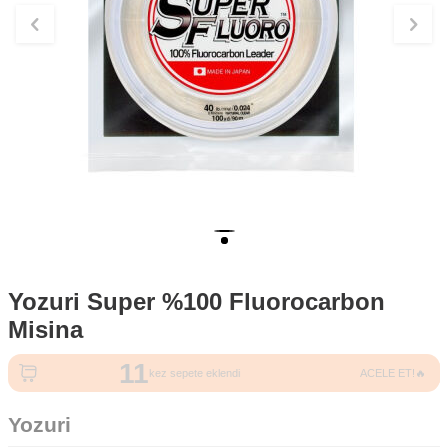
Yozuri Super %100 Fluorocarbon
Misina
11
kez sepete eklendi
ACELE ET!🔥
Yozuri