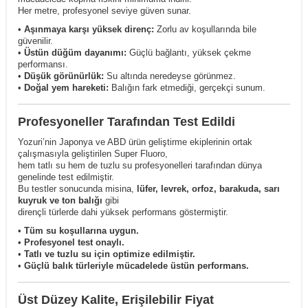
Her metre, profesyonel seviye güven sunar.
•
Aşınmaya karşı yüksek direnç:
Zorlu av koşullarında bile
güvenilir.
•
Üstün düğüm dayanımı:
Güçlü bağlantı, yüksek çekme
performansı.
•
Düşük görünürlük:
Su altında neredeyse görünmez.
•
Doğal yem hareketi:
Balığın fark etmediği, gerçekçi sunum.
Profesyoneller Tarafından Test Edildi
Yozuri’nin Japonya ve ABD ürün geliştirme ekiplerinin ortak
çalışmasıyla geliştirilen Super Fluoro,
hem tatlı su hem de tuzlu su profesyonelleri tarafından dünya
genelinde test edilmiştir.
Bu testler sonucunda misina,
lüfer, levrek, orfoz, barakuda, sarı
kuyruk ve ton balığı
gibi
dirençli türlerde dahi yüksek performans göstermiştir.
•
Tüm su koşullarına uygun.
•
Profesyonel test onaylı.
•
Tatlı ve tuzlu su için optimize edilmiştir.
•
Güçlü balık türleriyle mücadelede üstün performans.
Üst Düzey Kalite, Erişilebilir Fiyat