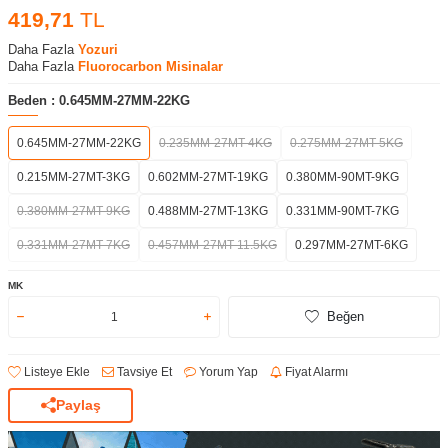
419,71
TL
Daha Fazla
Yozuri
Daha Fazla
Fluorocarbon Misinalar
Beden :
0.645MM-27MM-22KG
0.645MM-27MM-22KG
0.235MM-27MT-4KG
0.275MM-27MT-5KG
0.215MM-27MT-3KG
0.602MM-27MT-19KG
0.380MM-90MT-9KG
0.380MM-27MT-9KG
0.488MM-27MT-13KG
0.331MM-90MT-7KG
0.331MM-27MT-7KG
0.457MM-27MT-11.5KG
0.297MM-27MT-6KG
MK
Beğen
Listeye Ekle
Tavsiye Et
Yorum Yap
Fiyat Alarmı
Paylaş