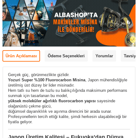
Ürün Açıklaması
Ödeme Seçenekleri
Yorumlar
Tavsiye
Gerçek güç, görünmezlikte gizlidir.
Yozuri Super %100 Fluorocarbon Misina
, Japon mühendisliğiyle
üretilmiş üst düzey bir lider misinadır.
Hem tatlı su hem de tuzlu su balıkçılığında maksimum performans
sunmak için tasarlanan bu model,
yüksek moleküler ağırlıklı fluorocarbon yapısı
sayesinde
olağanüstü çekme gücü,
düğümsel dayanıklılık ve aşınma direncini bir arada sunar.
Profesyonellerin tercih ettiği kalite, şimdi herkesin ulaşabileceği bir
fiyatla geliyor.
Japon Üretim Kalitesi – Fukuoka’dan Dünya