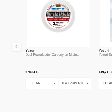
Yozuri
Yozuri
Duel Powerleader Carbonylon Misina
Yozuri S
678,83
TL
419,71
T