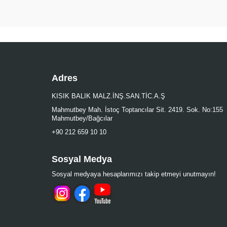
Adres
KISIK BALIK MALZ.İNŞ.SAN.TİC.A.Ş
Mahmutbey Mah. İstoç Toptancılar Sit. 2419. Sok. No:155
Mahmutbey/Bağcılar
+90 212 659 10 10
Sosyal Medya
Sosyal medyaya hesaplarımızı takip etmeyi unutmayın!