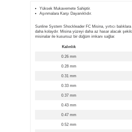
Yüksek Mukavemete Sahiptir.
Aşınmalara Karşı Dayanıklıdır.
Sunline System Shockleader FC Misina, yırtıcı balıklara
daha kolaydır. Misina yüzeyi daha az hasar alacak şeki
misinalar ile kusursuz bir düğüm imkanı sağlar.
Kalınlık
0.26 mm
0.28 mm
0.31 mm
0.33 mm
0.37 mm
0.43 mm
0.47 mm
0.52 mm