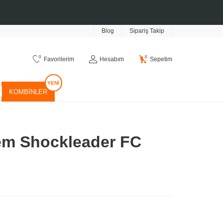
Blog
Sipariş Takip
0
0
Favorilerim
Hesabım
Sepetim
KOMBINLER
em Shockleader FC