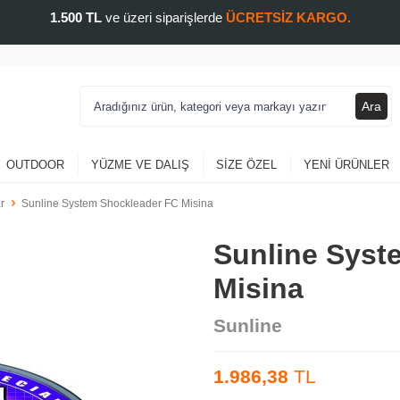
1.500 TL
ve üzeri siparişlerde
ÜCRETSİZ KARGO.
Ara
OUTDOOR
YÜZME VE DALIŞ
SIZE ÖZEL
YENI ÜRÜNLER
r
Sunline System Shockleader FC Misina
Sunline Syst
Misina
Sunline
1.986,38
TL