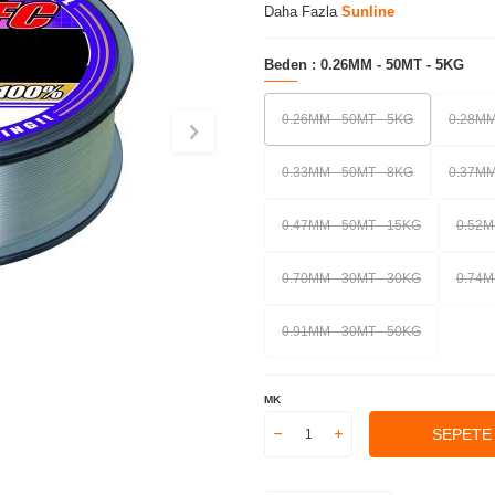
Daha Fazla
Sunline
Beden :
0.26MM - 50MT - 5KG
0.26MM - 50MT - 5KG
0.28MM
0.33MM - 50MT - 8KG
0.37MM
0.47MM - 50MT - 15KG
0.52M
0.70MM - 30MT - 30KG
0.74M
0.91MM - 30MT - 50KG
MK
SEPETE