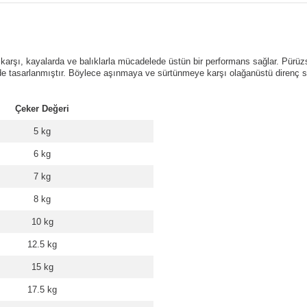
 karşı, kayalarda ve balıklarla mücadelede üstün bir performans sağlar. Pürü
lde tasarlanmıştır. Böylece aşınmaya ve sürtünmeye karşı olağanüstü direnç
Çeker Değeri
5 kg
6 kg
7 kg
8 kg
10 kg
12.5 kg
15 kg
17.5 kg