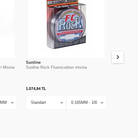
Sunline
Sunline
n Misina
Sunline Rock Fluorocarbon misina
Sunline Sigl
1.074,94
TL
1.521,17
TL