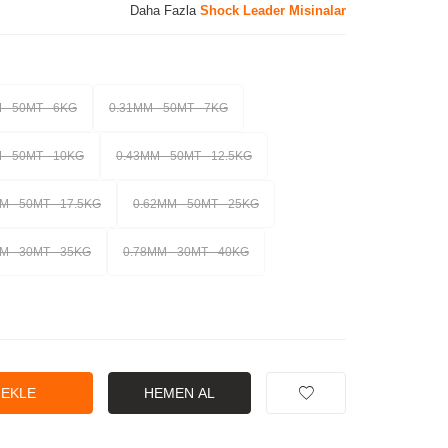
Daha Fazla
Shock Leader Misinalar
 - 50MT - 6KG
0.31MM - 50MT - 7KG
 - 50MT - 10KG
0.43MM - 50MT - 12.5KG
M - 50MT - 17.5KG
0.62MM - 50MT - 25KG
M - 30MT - 35KG
0.78MM - 30MT - 40KG
 EKLE
HEMEN AL