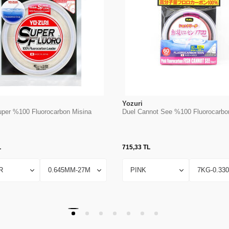
Yozuri
uper %100 Fluorocarbon Misina
Duel Cannot See %100 Fluorocarbo
L
715,33
TL