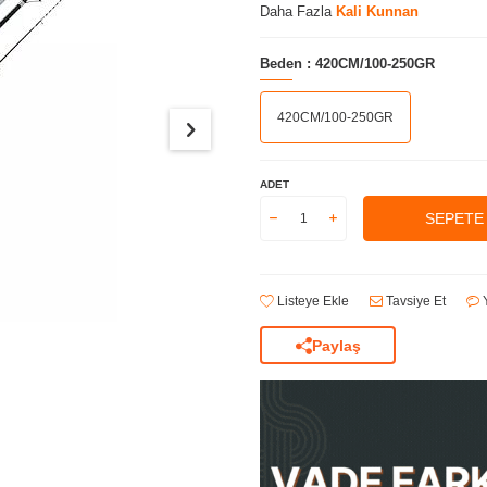
Daha Fazla
Kali Kunnan
Beden :
420CM/100-250GR
420CM/100-250GR
ADET
SEPETE
Listeye Ekle
Tavsiye Et
Y
Paylaş