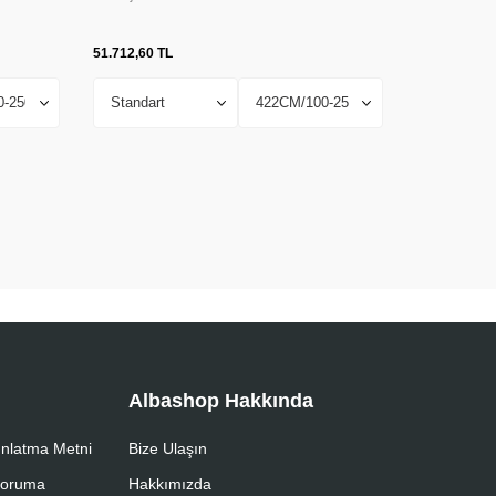
51.712,60
TL
9.749,10
TL
Albashop Hakkında
nlatma Metni
Bize Ulaşın
 Koruma
Hakkımızda