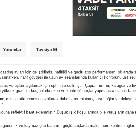
Yorumlar
Tavsiye Et
ting avları için geliştirilmiş, hafifliği ve güçlü atış performansını bir arad
sunarken, hafif gövdesi ile uzun av seanslarında kullanıcı konforunu üst sevi
assas vuruşları algılamak için optimize edilmiştir. Çupra, mırmır, karagöz ve lev
 yüksek gramajlı kurşunlarla uzun ve kontrollü atışlar yapmanıza olanak tanır
ar
, misina sürtünmesini azaltarak daha akıcı misina çıkışı sağlar ve dolaşma 
ir.
ş ucuna
reflektif bant
eklenmiştir. Düşük ışık koşullarında bile vuruşların daha 
 ergonomik ve kaymaz grip tasarımı güçlü atışlarda maksimum kontrol sağlar