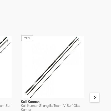
YENI
YENI
Kali Kunnan
Kali Kunna
eam Surf
Kali Kunnan Shangrila Team IV Surf Olta
Kali Kunnan
Kamışı