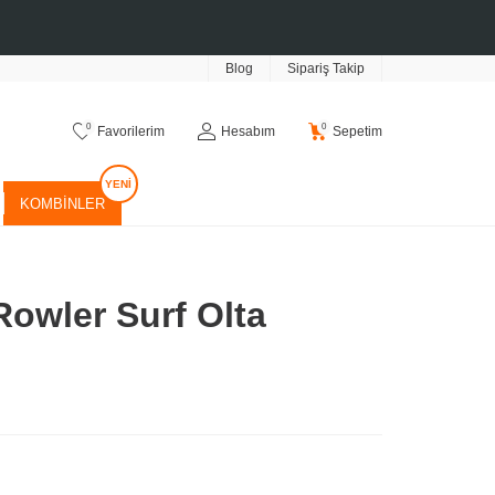
Blog
Sipariş Takip
0
0
Favorilerim
Hesabım
Sepetim
KOMBINLER
owler Surf Olta