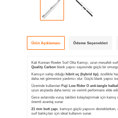
Ürün Açıklaması
Ödeme Seçenekleri
Kali Kunnan Rowler Surf Olta Kamışı, uzun mesafeli surfcas
Quality Carbon
blank yapısı sayesinde güçlü bir omurga 
Kamışın sahip olduğu
hibrit uç (hybrid tip)
, özellikle h
daha net görmenize yardımcı olur. Güçlü blank yapısı ise
Üzerinde kullanılan
Fuji Low Rider O anti-tangle halkal
uzun atışlarda daha temiz ve verimli performans elde edil
Gece avlarında vuruş takibini kolaylaştırmak için kamı
önemli avantaj sunar.
21 mm butt çapı
, kamışın güçlü yapısını desteklerken,
surf balıkçıları için ideal kullanım sunar.