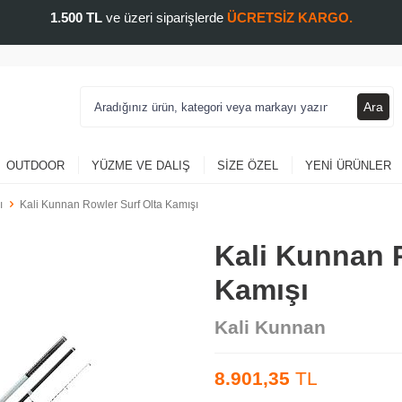
1.500 TL
ve üzeri siparişlerde
ÜCRETSİZ KARGO.
Ara
OUTDOOR
YÜZME VE DALIŞ
SIZE ÖZEL
YENI ÜRÜNLER
ı
Kali Kunnan Rowler Surf Olta Kamışı
Kali Kunnan R
Kamışı
Kali Kunnan
8.901,35
TL