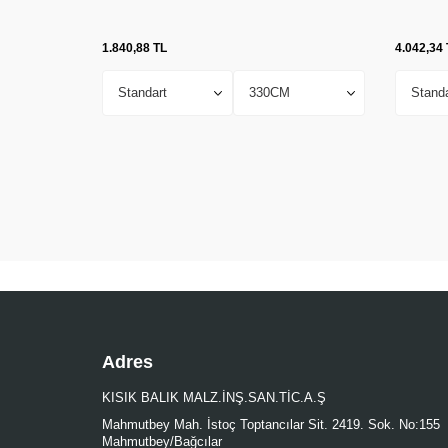
1.840,88
TL
4.042,34
Adres
KISIK BALIK MALZ.İNŞ.SAN.TİC.A.Ş
Mahmutbey Mah. İstoç Toptancılar Sit. 2419. Sok. No:155
Mahmutbey/Bağcılar