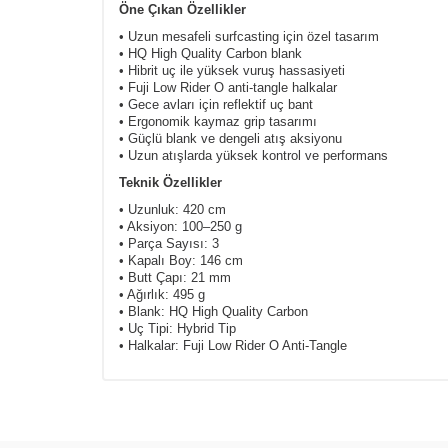
Öne Çıkan Özellikler
• Uzun mesafeli surfcasting için özel tasarım
• HQ High Quality Carbon blank
• Hibrit uç ile yüksek vuruş hassasiyeti
• Fuji Low Rider O anti-tangle halkalar
• Gece avları için reflektif uç bant
• Ergonomik kaymaz grip tasarımı
• Güçlü blank ve dengeli atış aksiyonu
• Uzun atışlarda yüksek kontrol ve performans
Teknik Özellikler
• Uzunluk: 420 cm
• Aksiyon: 100–250 g
• Parça Sayısı: 3
• Kapalı Boy: 146 cm
• Butt Çapı: 21 mm
• Ağırlık: 495 g
• Blank: HQ High Quality Carbon
• Uç Tipi: Hybrid Tip
• Halkalar: Fuji Low Rider O Anti-Tangle