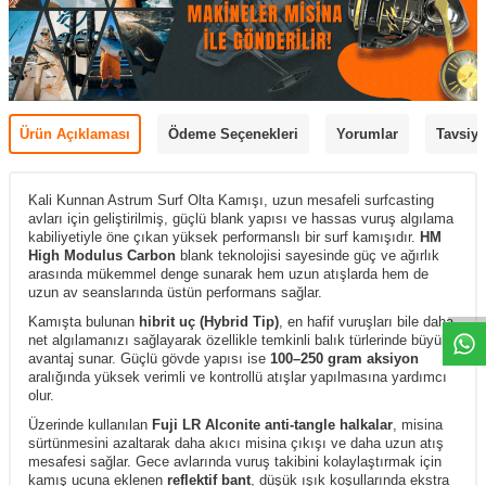
Ürün Açıklaması
Ödeme Seçenekleri
Yorumlar
Tavsiye
Kali Kunnan Astrum Surf Olta Kamışı, uzun mesafeli surfcasting
avları için geliştirilmiş, güçlü blank yapısı ve hassas vuruş algılama
kabiliyetiyle öne çıkan yüksek performanslı bir surf kamışıdır.
HM
High Modulus Carbon
blank teknolojisi sayesinde güç ve ağırlık
arasında mükemmel denge sunarak hem uzun atışlarda hem de
uzun av seanslarında üstün performans sağlar.
Kamışta bulunan
hibrit uç (Hybrid Tip)
, en hafif vuruşları bile daha
net algılamanızı sağlayarak özellikle temkinli balık türlerinde büyük
avantaj sunar. Güçlü gövde yapısı ise
100–250 gram aksiyon
aralığında yüksek verimli ve kontrollü atışlar yapılmasına yardımcı
olur.
Üzerinde kullanılan
Fuji LR Alconite anti-tangle halkalar
, misina
sürtünmesini azaltarak daha akıcı misina çıkışı ve daha uzun atış
mesafesi sağlar. Gece avlarında vuruş takibini kolaylaştırmak için
kamış ucuna eklenen
reflektif bant
, düşük ışık koşullarında ekstra