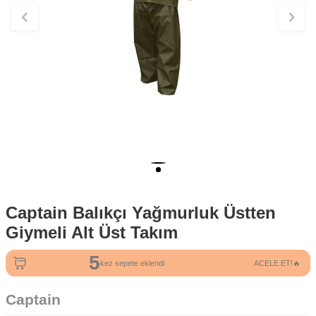
Captain Balıkçı Yağmurluk Üstten
Giymeli Alt Üst Takım
5
3
kez sepete eklendi
ACELE ET!🔥
kez satın alındı
Captain