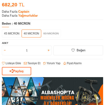
682,20
TL
Daha Fazla
Captain
Daha Fazla
Yağmurluklar
Beden :
40 MICRON
45 MICRON
40 MICRON
60 MICRON
ADET
Beğen
Listeye Ekle
Tavsiye Et
Yorum Yap
Fiyat Alarmı
Paylaş