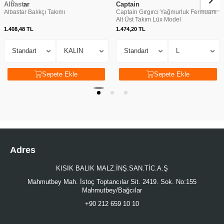
Albastar
Captain
Albastar Balıkçı Takımı
Captain Gırgırcı Yağmurluk Fermuarlı
Alt Üst Takım Lüx Model
1.408,48
TL
1.474,20
TL
Sepete Ekle
Sepete Ekle
Adres
KISIK BALIK MALZ.İNŞ.SAN.TİC.A.Ş
Mahmutbey Mah. İstoç Toptancılar Sit. 2419. Sok. No:155
Mahmutbey/Bağcılar
+90 212 659 10 10