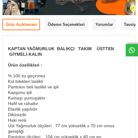
Ürün Açıklaması
Ödeme Seçenekleri
Yorumlar
Tavsiye
KAPTAN YAĞMURLUK BALIKÇI TAKIM ÜSTTEN
GİYMELİ-KALIN
Ürün özellikleri :
% 100 su geçirmez
Kol bilekleri lastikli
Pantolon beli lastikli ve ipli
Kapşonu ipli
Kumaşı yumuşaktır
Hafif ve rahattır
Elastik yapılıdır
Dikiísizdir
Haki renk
Üst Yağmurluk ölçüleri : 77 cm yükseklik x 70 cm omuz
genişliği
Pantolon ölçüleri : 104 cm yükseklik x 40 cm en