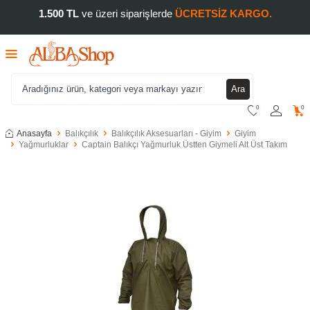
1.500 TL
ve üzeri siparişlerde
ÜCRETSİZ KARGO.
Ara
0
0
Anasayfa
Balıkçılık
Balıkçılık Aksesuarları - Giyim
Giyim
Yağmurluklar
Captain Balıkçı Yağmurluk Üstten Giymeli Alt Üst Takım