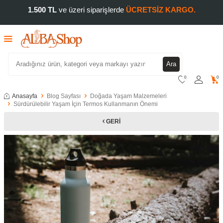
1.500 TL
ve üzeri siparişlerde
ÜCRETSİZ KARGO.
Ara
0
0
Anasayfa
Blog Sayfası
Doğada Yaşam Malzemeleri
Sürdürülebilir Yaşam İçin Termos Kullanmanın Önemi
GERI