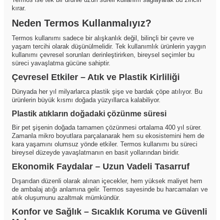
kırar.
Neden Termos Kullanmalıyız?
Termos kullanımı sadece bir alışkanlık değil, bilinçli bir çevre ve
yaşam tercihi olarak düşünülmelidir. Tek kullanımlık ürünlerin yaygın
kullanımı çevresel sorunları derinleştirirken, bireysel seçimler bu
süreci yavaşlatma gücüne sahiptir.
Çevresel Etkiler – Atık ve Plastik Kirliliği
Dünyada her yıl milyarlarca plastik şişe ve bardak çöpe atılıyor. Bu
ürünlerin büyük kısmı doğada yüzyıllarca kalabiliyor.
Plastik atıkların doğadaki çözünme süresi
Bir pet şişenin doğada tamamen çözünmesi ortalama 400 yıl sürer.
Zamanla mikro boyutlara parçalanarak hem su ekosistemini hem de
kara yaşamını olumsuz yönde etkiler. Termos kullanımı bu süreci
bireysel düzeyde yavaşlatmanın en basit yollarından biridir.
Ekonomik Faydalar – Uzun Vadeli Tasarruf
Dışarıdan düzenli olarak alınan içecekler, hem yüksek maliyet hem
de ambalaj atığı anlamına gelir. Termos sayesinde bu harcamaları ve
atık oluşumunu azaltmak mümkündür.
Konfor ve Sağlık – Sıcaklık Koruma ve Güvenli