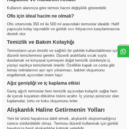
Kullanım alanınıza göre termos hacmi değişiklik gösterebilir.
Ofis için ideal hacim ne olmalı?
Ofis ortamında 350 ml ile 500 ml arasındaki termoslar idealdir. Hafif
yapısıyla kolay taşınabilir ve günlük sıvı ihtiyacının karşılanmasına
destek olur.
Temizlik ve Bakım Kolaylığı
Termosların uzun ömürlü ve sağlıklı bir şekilde kullanılabilmesi için
düzenli temizlenmesi gerekir. Düzenli aralıklarla sıcak suyla
durulamak ve kimyasal içermeyen doğal temizlik ürünleriyle iç
yüzeyi nazikçe temizlemek önerilir. Özellikle kapak ve conta gibi
temas noktalarının ayrı ayrı yıkanması, bakteri oluşumunu
engellemek açısından önem taşır.
Ağız genişliği ve iç kaplama etkisi
Geniş ağızlı termoslar hem temizlik açısından kolaylık sağlar hem
de içecek koyarken dökülme riskini azaltır. İç yüzeyi pürüzsüz olan
kaplamalar, tortu ve koku oluşumunu önler.
Alışkanlık Haline Getirmenin Yolları
Yeni bir ürünü hayatınıza dahil etmek, alışkanlık oluşturmadığınız
sürece sürdürülebilir olmaz. Termosu düzenli kullanmak için günlük
hayatınıza basit alışkanlıklar katmak yeterlidir.