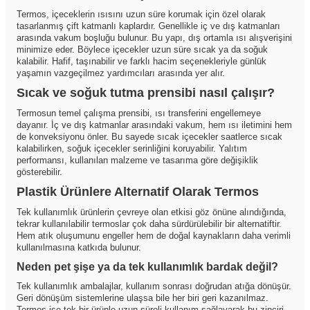
Termos, içeceklerin ısısını uzun süre korumak için özel olarak
tasarlanmış çift katmanlı kaplardır. Genellikle iç ve dış katmanları
arasında vakum boşluğu bulunur. Bu yapı, dış ortamla ısı alışverişini
minimize eder. Böylece içecekler uzun süre sıcak ya da soğuk
kalabilir. Hafif, taşınabilir ve farklı hacim seçenekleriyle günlük
yaşamın vazgeçilmez yardımcıları arasında yer alır.
Sıcak ve soğuk tutma prensibi nasıl çalışır?
Termosun temel çalışma prensibi, ısı transferini engellemeye
dayanır. İç ve dış katmanlar arasındaki vakum, hem ısı iletimini hem
de konveksiyonu önler. Bu sayede sıcak içecekler saatlerce sıcak
kalabilirken, soğuk içecekler serinliğini koruyabilir. Yalıtım
performansı, kullanılan malzeme ve tasarıma göre değişiklik
gösterebilir.
Plastik Ürünlere Alternatif Olarak Termos
Tek kullanımlık ürünlerin çevreye olan etkisi göz önüne alındığında,
tekrar kullanılabilir termoslar çok daha sürdürülebilir bir alternatiftir.
Hem atık oluşumunu engeller hem de doğal kaynakların daha verimli
kullanılmasına katkıda bulunur.
Neden pet şişe ya da tek kullanımlık bardak değil?
Tek kullanımlık ambalajlar, kullanım sonrası doğrudan atığa dönüşür.
Geri dönüşüm sistemlerine ulaşsa bile her biri geri kazanılmaz.
Termos ise tek bir ürünle uzun süreli kullanım sağlayarak bu zinciri