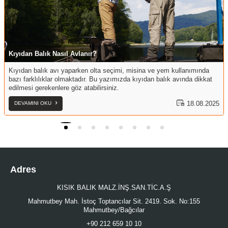
Kıyıdan Balık Nasıl Avlanır?
Kıyıdan balık avı yaparken olta seçimi, misina ve yem kullanımında
bazı farklılıklar olmaktadır. Bu yazımızda kıyıdan balık avında dikkat
edilmesi gerekenlere göz atabilirsiniz.
18.08.2025
DEVAMINI OKU
Adres
KISIK BALIK MALZ.İNŞ.SAN.TİC.A.Ş
Mahmutbey Mah. İstoç Toptancılar Sit. 2419. Sok. No:155
Mahmutbey/Bağcılar
+90 212 659 10 10