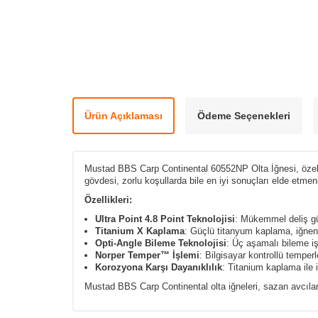
Ürün Açıklaması
Ödeme Seçenekleri
Mustad BBS Carp Continental 60552NP Olta İğnesi, özellikl
gövdesi, zorlu koşullarda bile en iyi sonuçları elde etmen
Özellikleri:
Ultra Point 4.8 Point Teknolojisi
: Mükemmel deliş güc
Titanium X Kaplama
: Güçlü titanyum kaplama, iğnenin
Opti-Angle Bileme Teknolojisi
: Üç aşamalı bileme i
Norper Temper™ İşlemi
: Bilgisayar kontrollü temperl
Korozyona Karşı Dayanıklılık
: Titanium kaplama ile 
Mustad BBS Carp Continental olta iğneleri, sazan avcılar