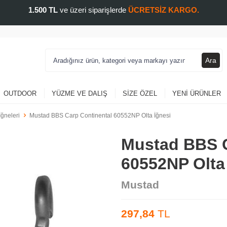
1.500 TL
ve üzeri siparişlerde
ÜCRETSİZ KARGO.
Ara
OUTDOOR
YÜZME VE DALIŞ
SIZE ÖZEL
YENI ÜRÜNLER
İğneleri
Mustad BBS Carp Continental 60552NP Olta İğnesi
Mustad BBS C
60552NP Olta
Mustad
297,84
TL