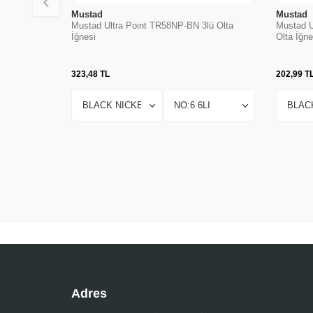
Mustad
Mustad
Mustad Ultra Point TR58NP-BN 3lü Olta
Mustad U
İğnesi
Olta İğne
323,48
TL
202,99
T
Adres