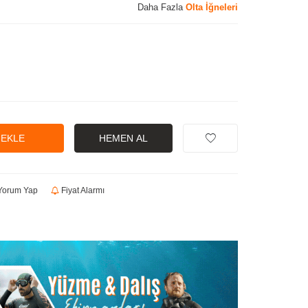
Daha Fazla
Olta İğneleri
 EKLE
HEMEN AL
orum Yap
Fiyat Alarmı