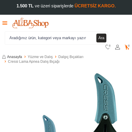
1.500 TL
ve üzeri siparişlerde
ÜCRETSİZ KARGO.
Ara
0
0
Anasayfa
Yüzme ve Dalış
Dalgıç Bıçakları
Cressi Lama Apnea Dalış Bıçağı