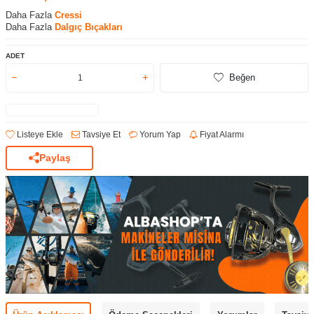
Daha Fazla
Cressi
Daha Fazla
Dalgıç Bıçakları
ADET
Beğen
Listeye Ekle
Tavsiye Et
Yorum Yap
Fiyat Alarmı
Paylaş