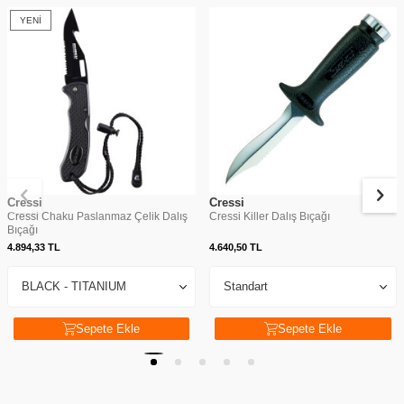
YENI
Cressi
Cressi
Cressi Chaku Paslanmaz Çelik Dalış
Cressi Killer Dalış Bıçağı
Bıçağı
4.894,33
TL
4.640,50
TL
Sepete Ekle
Sepete Ekle