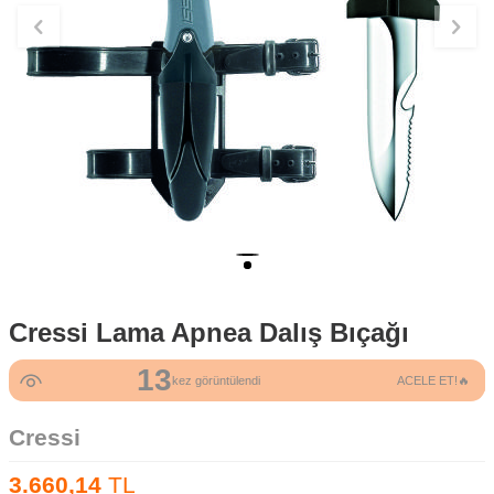
Cressi Lama Apnea Dalış Bıçağı
13
kez görüntülendi
ACELE ET!🔥
Cressi
3.660,14
TL