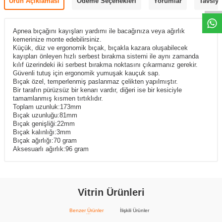
Ürün Açıklaması
Ödeme Seçenekleri
Yorumlar
Tavsiye
Apnea bıçağını kayışları yardımı ile bacağınıza veya ağırlık
kemerinize monte edebilirsiniz.
Küçük, düz ve ergonomik bıçak, bıçakla kazara oluşabilecek
kayıpları önleyen hızlı serbest bırakma sistemi ile aynı zamanda
kılıf üzerindeki iki serbest bırakma noktasını çıkarmanız gerekir.
Güvenli tutuş için ergonomik yumuşak kauçuk sap.
Bıçak özel, temperlenmiş paslanmaz çelikten yapılmıştır.
Bir tarafın pürüzsüz bir kenarı vardır, diğeri ise bir kesiciyle
tamamlanmış kısmen tırtıklıdır.
Toplam uzunluk:173mm
Bıçak uzunluğu:81mm
Bıçak genişliği:22mm
Bıçak kalınlığı:3mm
Bıçak ağırlığı:70 gram
Aksesuarlı ağırlık:96 gram
Vitrin Ürünleri
Benzer Ürünler
İlişkili Ürünler