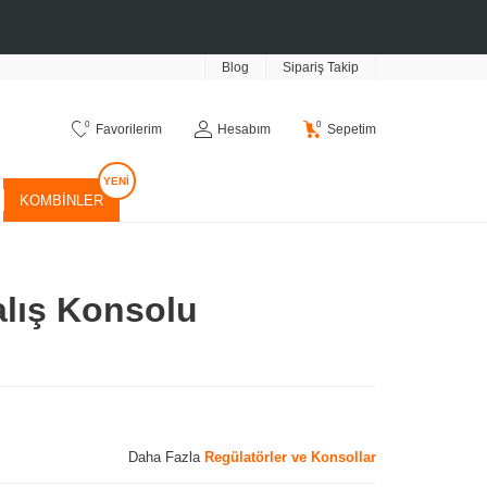
Blog
Sipariş Takip
0
0
Favorilerim
Hesabım
Sepetim
KOMBINLER
alış Konsolu
Daha Fazla
Regülatörler ve Konsollar