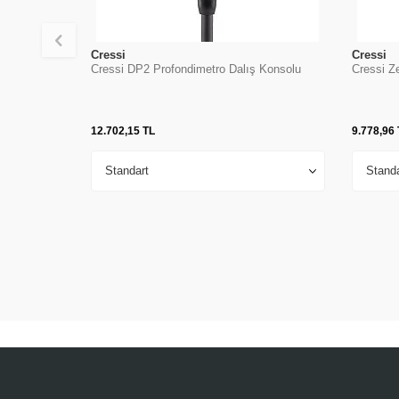
Cressi
Cressi
Cressi DP2 Profondimetro Dalış Konsolu
Cressi Z
12.702,15
TL
9.778,96