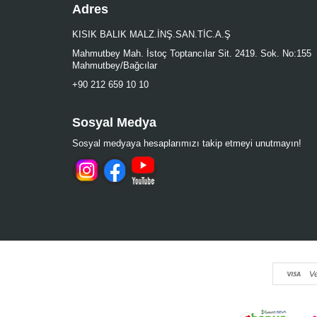
Adres
KISIK BALIK MALZ.İNŞ.SAN.TİC.A.Ş
Mahmutbey Mah. İstoç Toptancılar Sit. 2419. Sok. No:155
Mahmutbey/Bağcılar
+90 212 659 10 10
Sosyal Medya
Sosyal medyaya hesaplarımızı takip etmeyi unutmayın!