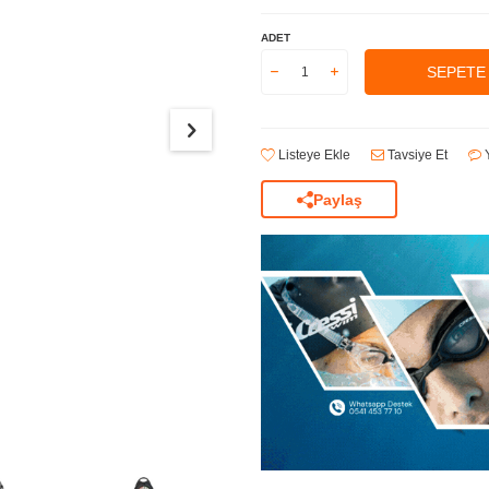
ADET
SEPETE
Listeye Ekle
Tavsiye Et
Y
Paylaş