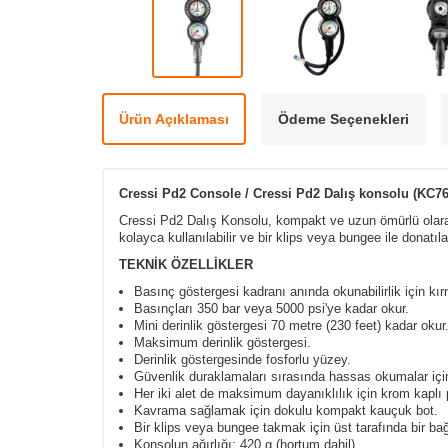
Ürün Açıklaması
Ödeme Seçenekleri
Cressi Pd2 Console / Cressi Pd2 Dalış konsolu
(KC76
Cressi Pd2 Dalış Konsolu, kompakt ve uzun ömürlü olarak t
kolayca kullanılabilir ve bir klips veya bungee ile donatılab
TEKNİK ÖZELLİKLER
Basınç göstergesi kadranı anında okunabilirlik için kırm
Basınçları 350 bar veya 5000 psi'ye kadar okur.
Mini derinlik göstergesi 70 metre (230 feet) kadar okur
Maksimum derinlik göstergesi.
Derinlik göstergesinde fosforlu yüzey.
Güvenlik duraklamaları sırasında hassas okumalar için i
Her iki alet de maksimum dayanıklılık için krom kaplı pi
Kavrama sağlamak için dokulu kompakt kauçuk bot.
Bir klips veya bungee takmak için üst tarafında bir bağ
Konsolun ağırlığı: 420 g (hortum dahil).