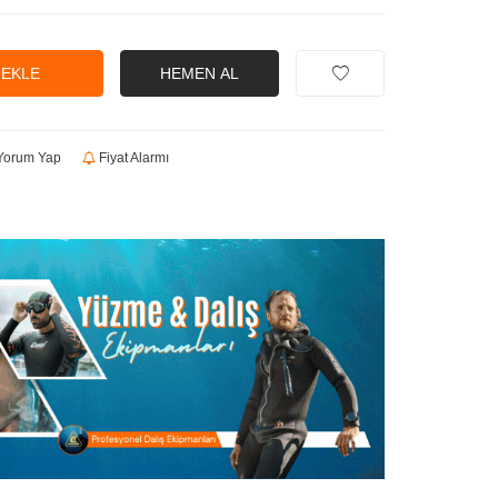
 EKLE
HEMEN AL
orum Yap
Fiyat Alarmı