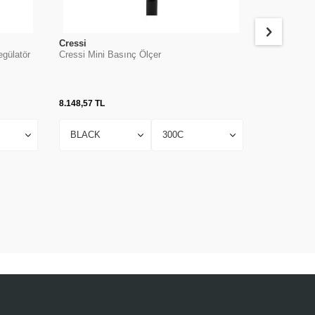
Cressi
Cressi
gülatör
Cressi Mini Basınç Ölçer
Cressi CPD3
Hesaplayıcı
8.148,57
TL
19.559,45
TL