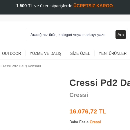
1.500 TL
ve üzeri siparişlerde
ÜCRETSİZ KARGO.
Ara
OUTDOOR
YÜZME VE DALIŞ
SIZE ÖZEL
YENI ÜRÜNLER
Cressi Pd2 Dalış Konsolu
Cressi Pd2 D
Cressi
16.076,72
TL
Daha Fazla
Cressi