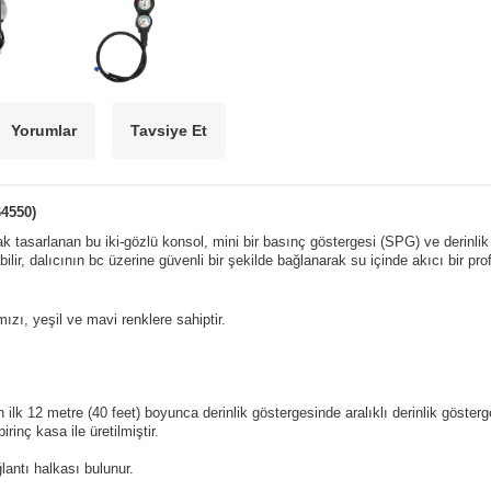
Yorumlar
Tavsiye Et
4550)
asarlanan bu iki-gözlü konsol, mini bir basınç göstergesi (SPG) ve derinlik gös
ilir, dalıcının bc üzerine güvenli bir şekilde bağlanarak su içinde akıcı bir profil
ızı, yeşil ve mavi renklere sahiptir.
.
lk 12 metre (40 feet) boyunca derinlik göstergesinde aralıklı derinlik gösterge
rinç kasa ile üretilmiştir.
lantı halkası bulunur.