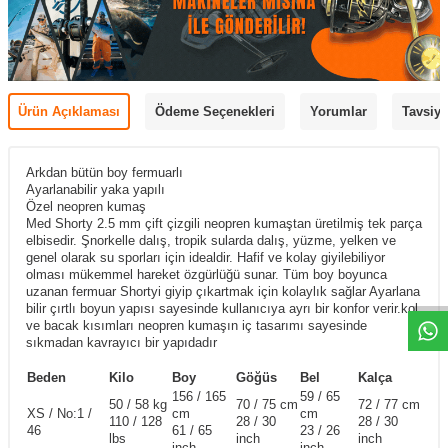
Ürün Açıklaması
Ödeme Seçenekleri
Yorumlar
Tavsiye
Arkdan bütün boy fermuarlı
Ayarlanabilir yaka yapılı
Özel neopren kumaş
Med Shorty 2.5 mm çift çizgili neopren kumaştan üretilmiş tek parça
elbisedir. Şnorkelle dalış, tropik sularda dalış, yüzme, yelken ve
genel olarak su sporları için idealdir. Hafif ve kolay giyilebiliyor
olması mükemmel hareket özgürlüğü sunar. Tüm boy boyunca
uzanan fermuar Shortyi giyip çıkartmak için kolaylık sağlar Ayarlana
bilir çırtlı boyun yapısı sayesinde kullanıcıya ayrı bir konfor verir.kol
ve bacak kısımları neopren kumaşın iç tasarımı sayesinde
sıkmadan kavrayıcı bir yapıdadır
Beden
Kilo
Boy
Göğüs
Bel
Kalça
156 / 165
59 / 65
50 / 58 kg
70 / 75 cm
72 / 77 cm
XS / No:1 /
cm
cm
110 / 128
28 / 30
28 / 30
46
61 / 65
23 / 26
lbs
inch
inch
inch
inch