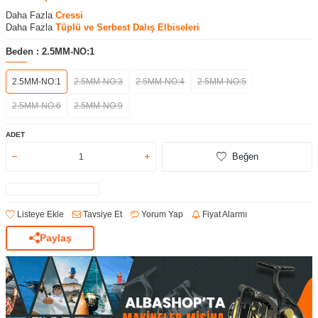
Daha Fazla
Cressi
Daha Fazla
Tüplü ve Serbest Dalış Elbiseleri
Beden :
2.5MM-NO:1
2.5MM-NO:1
2.5MM-NO:3
2.5MM-NO:4
2.5MM-NO:5
2.5MM-NO:6
2.5MM-NO:9
ADET
Beğen
Listeye Ekle
Tavsiye Et
Yorum Yap
Fiyat Alarmı
Paylaş