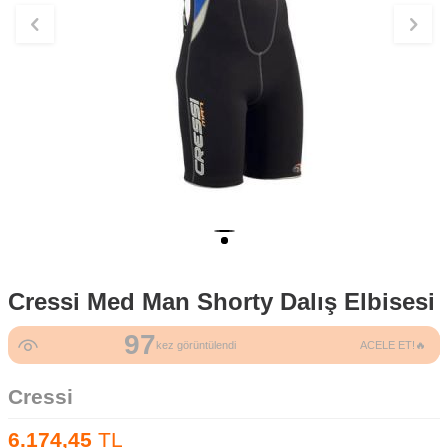
Cressi Med Man Shorty Dalış Elbisesi
97
kez görüntülendi
ACELE ET!🔥
Cressi
6.174,45
TL