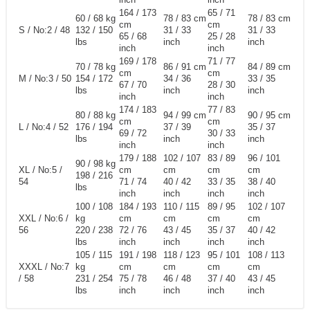
164 / 173
65 / 71
60 / 68 kg
78 / 83 cm
78 / 83 cm
cm
cm
S / No:2 / 48
132 / 150
31 / 33
31 / 33
65 / 68
25 / 28
lbs
inch
inch
inch
inch
169 / 178
71 / 77
70 / 78 kg
86 / 91 cm
84 / 89 cm
cm
cm
M / No:3 / 50
154 / 172
34 / 36
33 / 35
67 / 70
28 / 30
lbs
inch
inch
inch
inch
174 / 183
77 / 83
80 / 88 kg
94 / 99 cm
90 / 95 cm
cm
cm
L / No:4 / 52
176 / 194
37 / 39
35 / 37
69 / 72
30 / 33
lbs
inch
inch
inch
inch
179 / 188
102 / 107
83 / 89
96 / 101
90 / 98 kg
XL / No:5 /
cm
cm
cm
cm
198 / 216
54
71 / 74
40 / 42
33 / 35
38 / 40
lbs
inch
inch
inch
inch
100 / 108
184 / 193
110 / 115
89 / 95
102 / 107
XXL / No:6 /
kg
cm
cm
cm
cm
56
220 / 238
72 / 76
43 / 45
35 / 37
40 / 42
lbs
inch
inch
inch
inch
105 / 115
191 / 198
118 / 123
95 / 101
108 / 113
XXXL / No:7
kg
cm
cm
cm
cm
/ 58
231 / 254
75 / 78
46 / 48
37 / 40
43 / 45
lbs
inch
inch
inch
inch