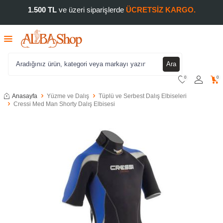
1.500 TL
ve üzeri siparişlerde
ÜCRETSİZ KARGO.
Ara
0
0
Anasayfa
Yüzme ve Dalış
Tüplü ve Serbest Dalış Elbiseleri
Cressi Med Man Shorty Dalış Elbisesi