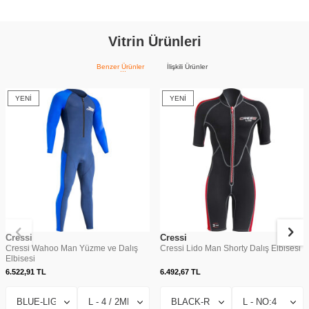
Vitrin Ürünleri
Benzer Ürünler
İlişkili Ürünler
YENI
YENI
Cressi
Cressi
Cressi Wahoo Man Yüzme ve Dalış
Cressi Lido Man Shorty Dalış Elbisesi
Elbisesi
6.522,91
TL
6.492,67
TL