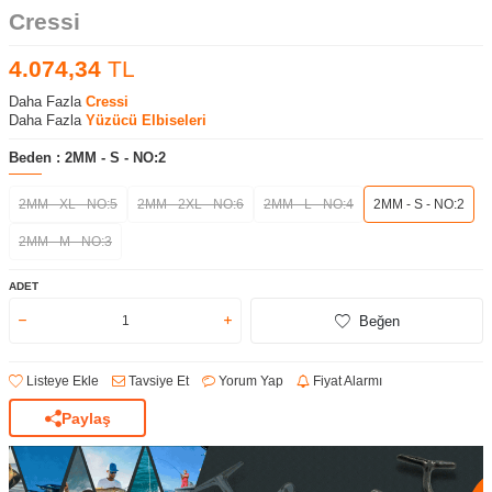
Cressi
4.074,34
TL
Daha Fazla
Cressi
Daha Fazla
Yüzücü Elbiseleri
Beden :
2MM - S - NO:2
2MM - XL - NO:5
2MM - 2XL - NO:6
2MM - L - NO:4
2MM - S - NO:2
2MM - M - NO:3
ADET
Beğen
Listeye Ekle
Tavsiye Et
Yorum Yap
Fiyat Alarmı
Paylaş