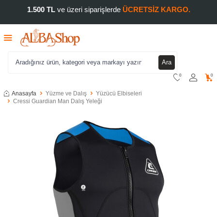
1.500 TL
ve üzeri siparişlerde
ÜCRETSİZ KARGO.
Ara
0
0
Anasayfa
Yüzme ve Dalış
Yüzücü Elbiseleri
Cressi Guardian Man Dalış Yeleği