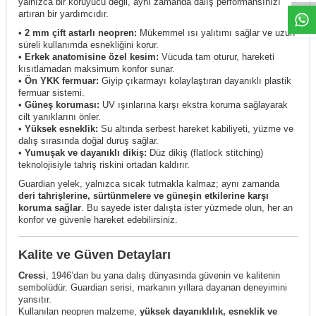
yalnızca bir koruyucu değil, aynı zamanda dalış performansınızı
artıran bir yardımcıdır.
•
2 mm çift astarlı neopren:
Mükemmel ısı yalıtımı sağlar ve uzun
süreli kullanımda esnekliğini korur.
•
Erkek anatomisine özel kesim:
Vücuda tam oturur, hareketi
kısıtlamadan maksimum konfor sunar.
•
Ön YKK fermuar:
Giyip çıkarmayı kolaylaştıran dayanıklı plastik
fermuar sistemi.
•
Güneş koruması:
UV ışınlarına karşı ekstra koruma sağlayarak
cilt yanıklarını önler.
•
Yüksek esneklik:
Su altında serbest hareket kabiliyeti, yüzme ve
dalış sırasında doğal duruş sağlar.
•
Yumuşak ve dayanıklı dikiş:
Düz dikiş (flatlock stitching)
teknolojisiyle tahriş riskini ortadan kaldırır.
Guardian yelek, yalnızca sıcak tutmakla kalmaz; aynı zamanda
deri tahrişlerine, sürtünmelere ve güneşin etkilerine karşı
koruma sağlar
. Bu sayede ister dalışta ister yüzmede olun, her an
konfor ve güvenle hareket edebilirsiniz.
Kalite ve Güven Detayları
Cressi
, 1946’dan bu yana dalış dünyasında güvenin ve kalitenin
sembolüdür. Guardian serisi, markanın yıllara dayanan deneyimini
yansıtır.
Kullanılan neopren malzeme,
yüksek dayanıklılık, esneklik ve