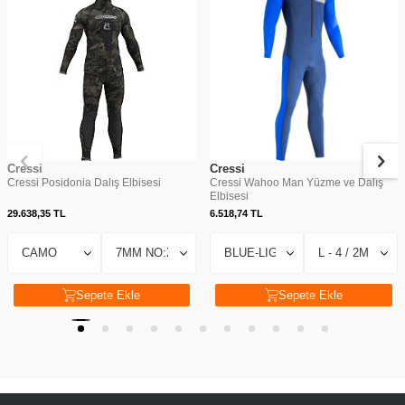
Cressi
Cressi
Cressi Posidonia Dalış Elbisesi
Cressi Wahoo Man Yüzme ve Dalış
Elbisesi
29.638,35
TL
6.518,74
TL
Sepete Ekle
Sepete Ekle