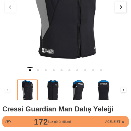
Cressi Guardian Man Dalış Yeleği
172
kez görüntülendi
ACELE ET!🔥