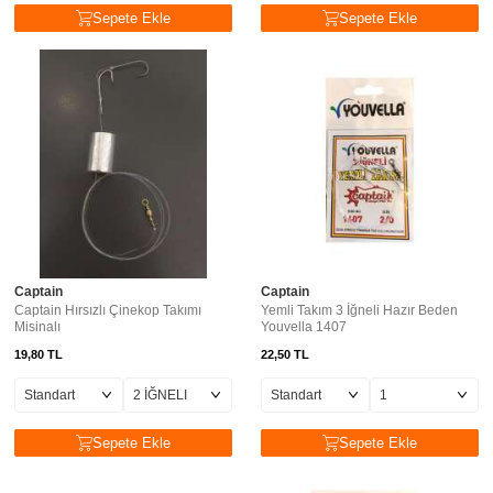
Sepete Ekle
Sepete Ekle
Captain
Captain
Captain Hırsızlı Çinekop Takımı
Yemli Takım 3 İğneli Hazır Beden
Misinalı
Youvella 1407
19,80
TL
22,50
TL
Sepete Ekle
Sepete Ekle