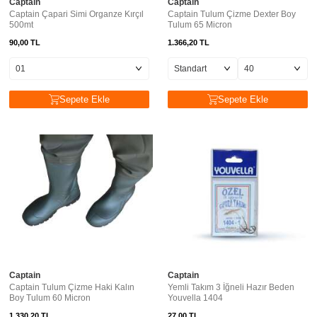
Captain
Captain
Captain Çapari Simi Organze Kırçıl
Captain Tulum Çizme Dexter Boy
500mt
Tulum 65 Micron
90,00
TL
1.366,20
TL
Sepete Ekle
Sepete Ekle
Captain
Captain
Captain Tulum Çizme Haki Kalın
Yemli Takım 3 İğneli Hazır Beden
Boy Tulum 60 Micron
Youvella 1404
1.330,20
TL
27,00
TL