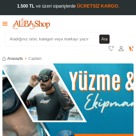
1.500 TL
ve üzeri siparişlerde
ÜCRETSİZ KARGO.
Ara
0
0
Anasayfa
Captain