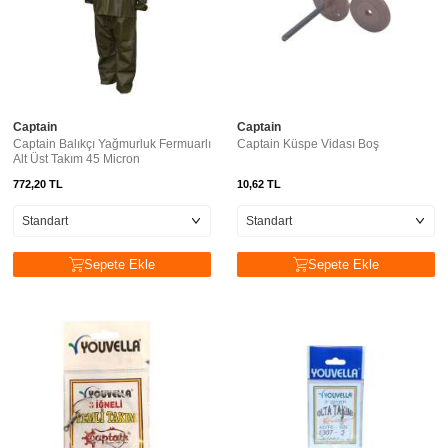
Captain
Captain
Captain Balıkçı Yağmurluk Fermuarlı
Captain Küspe Vidası Boş
Alt Üst Takım 45 Micron
772,20
TL
10,62
TL
Sepete Ekle
Sepete Ekle