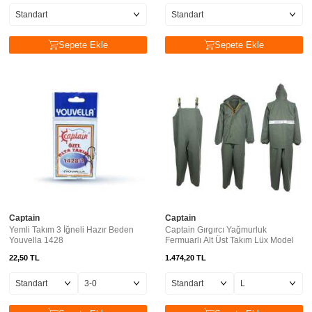
Sepete Ekle
Sepete Ekle
Captain
Captain
Yemli Takım 3 İğneli Hazır Beden
Captain Gırgırcı Yağmurluk
Youvella 1428
Fermuarlı Alt Üst Takım Lüx Model
22,50
TL
1.474,20
TL