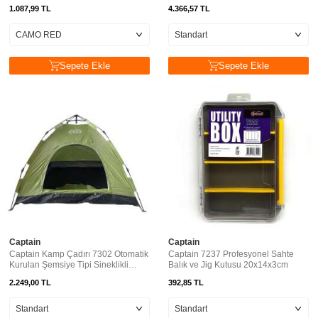
1.087,99
TL
4.366,57
TL
Sepete Ekle
Sepete Ekle
Captain
Captain
Captain Kamp Çadırı 7302 Otomatik
Captain 7237 Profesyonel Sahte
Kurulan Şemsiye Tipi Sineklikli
Balık ve Jig Kutusu 20x14x3cm
200x150x125cm
2.249,00
TL
392,85
TL