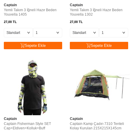
Captain
Captain
Yemli Takım 3 İğneli Hazır Beden
Yemli Takım 3 İğneli Hazır Beden
Youvella 1405
Youvella 1302
27,00
TL
27,00
TL
Sepete Ekle
Sepete Ekle
Captain
Captain
Captain Fisherman Style SET
Captain Kamp Çadırı 7310 Tenteli
Cap+Eldiven+Kolluk+Buff
Kolay Kurulan 215X215X145cm