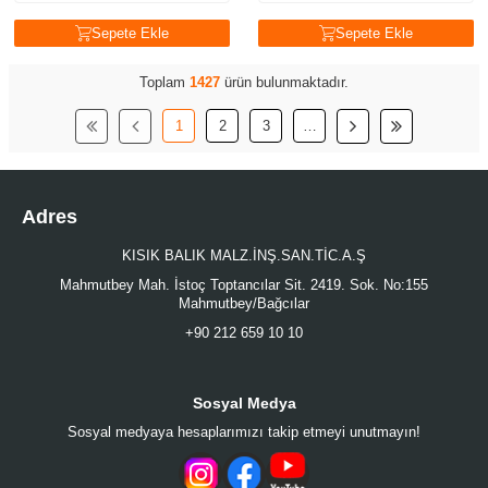
Sepete Ekle
Sepete Ekle
Toplam
1427
ürün bulunmaktadır.
1
2
3
…
Adres
KISIK BALIK MALZ.İNŞ.SAN.TİC.A.Ş
Mahmutbey Mah. İstoç Toptancılar Sit. 2419. Sok. No:155
Mahmutbey/Bağcılar
+90 212 659 10 10
Sosyal Medya
Sosyal medyaya hesaplarımızı takip etmeyi unutmayın!