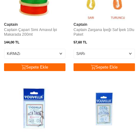
Captain
Captain
Captain Çapari Simi Arnavut İpi
Captain Zargana İpeği Saf İpek 10lu
Makarada 200mt
Paket
144,00
TL
57,60
TL
Sepete Ekle
Sepete Ekle