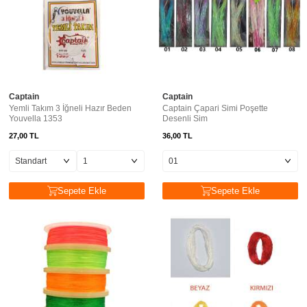
Captain
Captain
Yemli Takım 3 İğneli Hazır Beden
Captain Çapari Simi Poşette
Youvella 1353
Desenli Sim
27,00
TL
36,00
TL
Sepete Ekle
Sepete Ekle