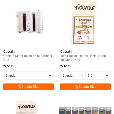
Captain
Captain
Captain Kıbrıs Takım Kefal Sarması
Yemli Takım 3 İğneli Hazır Beden
Düz
Youvella 1409
22,50
TL
27,00
TL
Sepete Ekle
Sepete Ekle