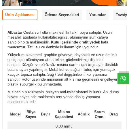
Ürün Açıklaması
Ödeme Seçenekleri
Yorumlar
Tavsiye
Albastar Costa
surf olta makinesi iki farklı boya sahiptir. Uzun
mesafeli atışlarda kullanabileceğiniz, alüminyum surf kafaya
sahip bir olta makinesidir.
Kutu içerisinde grafit yedek kafa
mevcuttur.
Tatlı su ve denizde kullanım için uygundur.
Yüksek mukavemetli graphite gövdeye, dayanıklı ve uzun ömürlü
geniş açılı alüminyum atma teline, güçlendirilmiş dişlilere
sahiptir. Düzgün ve pürüzsüz misina sarımı için bilgisayar destekli
balans ayarı yapılmıştır. Metal kol ve sağlam tutuş için
yumuşak
kauçuk topuza sahiptir.
Sağ / Sol değiştirilebilir kol yapısına
sahiptir. Rotor üzerinde misinanın alt kısıma geçmesini engelleyen
plastik süpürgelik bulunmaktadır.
Misinanın bükülmesini önleyen anti-twist sistemi bulunur. Ani duruş
bilyası sayesinde makinenin ters yönde dönüş yapması
engellenmektedir.
Bilya
Misina
Sarım
Kal
Model
Devir
Ağırlık
Drag
Sayısı
Kapasitesi
Oranı
Ti
0.30 mm /