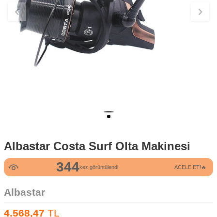
Albastar Costa Surf Olta Makinesi
344
4
kez görüntülendi
ACELE ET!🔥
kez satın alındı
Albastar
4.568,47
TL