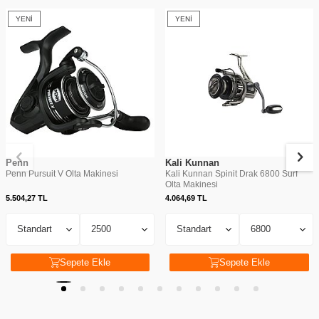
YENI
YENI
Penn
Kali Kunnan
Penn Pursuit V Olta Makinesi
Kali Kunnan Spinit Drak 6800 Surf
Olta Makinesi
5.504,27
TL
4.064,69
TL
Sepete Ekle
Sepete Ekle