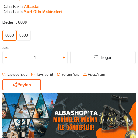
Daha Fazla
Albastar
Daha Fazla
Surf Olta Makineleri
Beden :
6000
6000
8000
ADET
Beğen
Listeye Ekle
Tavsiye Et
Yorum Yap
Fiyat Alarmı
Paylaş