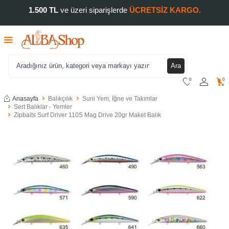
1.500 TL
ve üzeri siparişlerde
ÜCRETSİZ KARGO.
Ara
0
0
Anasayfa
Balıkçılık
Suni Yem, İğne ve Takımlar
Sert Balıklar - Yemler
Zipbaits Surf Driver 110S Mag Drive 20gr Maket Balık