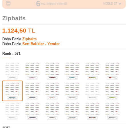
6
223
kez sepete eklendi
ACELE ET!🔥
kez görüntülendi
Zipbaits
1.124,50
TL
Daha Fazla
Zipbaits
Daha Fazla
Sert Balıklar - Yemler
Renk :
571
ADET