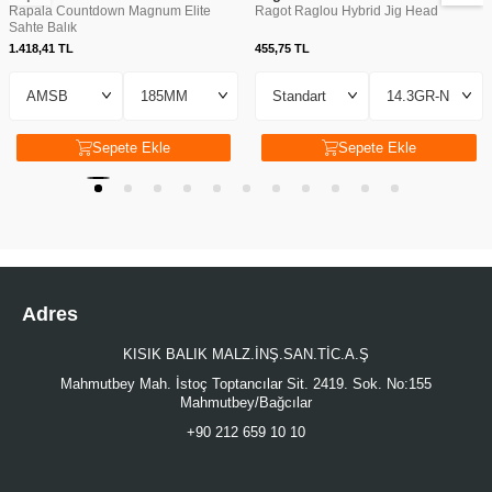
Rapala Countdown Magnum Elite
Ragot Raglou Hybrid Jig Head
Sahte Balık
1.418,41
TL
455,75
TL
Sepete Ekle
Sepete Ekle
Adres
KISIK BALIK MALZ.İNŞ.SAN.TİC.A.Ş
Mahmutbey Mah. İstoç Toptancılar Sit. 2419. Sok. No:155
Mahmutbey/Bağcılar
+90 212 659 10 10