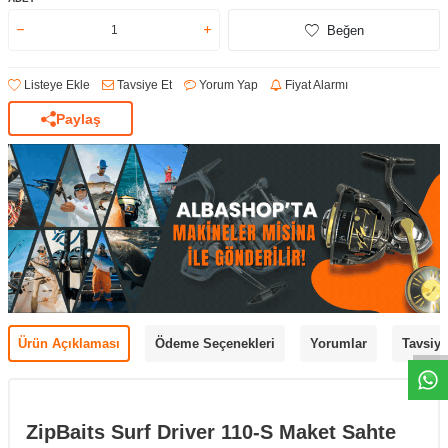
Beğen
Listeye Ekle
Tavsiye Et
Yorum Yap
Fiyat Alarmı
Paylaş
Ürün Açıklaması
Ödeme Seçenekleri
Yorumlar
Tavsiye
ZipBaits Surf Driver 110-S Maket Sahte