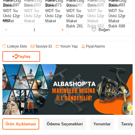
ADET
Beğen
Listeye Ekle
Tavsiye Et
Yorum Yap
Fiyat Alarmı
Paylaş
Ürün Açıklaması
Ödeme Seçenekleri
Yorumlar
Tavsiye