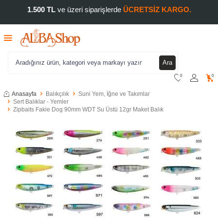
1.500 TL
ve üzeri siparişlerde
ÜCRETSİZ KARGO.
Ara
0
0
Anasayfa
Balıkçılık
Suni Yem, İğne ve Takımlar
Sert Balıklar - Yemler
Zipbaits Fakie Dog 90mm WDT Su Üstü 12gr Maket Balık