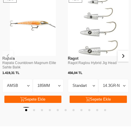
Rapala
Ragot
Rapala Countdown Magnum Elite
Ragot Raglou Hybrid Jig Head
Sahte Balık
1.419,31
TL
456,04
TL
Sepete Ekle
Sepete Ekle