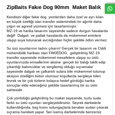
ZipBaits Fakıe Dog 90mm Maket Balık
Kendisini diğer fakie dog yemlerden daha özel ve ayrı kılan
en büyük özelliği olan transfer sistemindeki ön ağırlık daha
çılgın ve agresif yüzmesi için tasarlanmıştır.
MZ-19 ve harika tasarımı sayesinde sadece durgun havalarda
değil! Dalgalı ve patlak havalarda da mükemmel erimlere
ulaşıp suya tutunarak avcılığından hiçbir şekilde ödün vermez.
Su üsü oyunlarının tadını çıkarın!
Gerçek bir tasarım ve Ciddi
mühendislik harikası olan FAKİEDOG, geliştirilmiş MZ-19
transfer sayesinde mükemmel mesafelere ulaşıp su üstü
oyunlarınızda emsallerinin aksine gerçek bir balığı taklit edip
çıkardığı baloncuklar ve sergilemiş olduğu sıçramalar
sayesinde dalgalı ve çalkantılı sulara bile mükemmel tutunup
aksiyon özelliğini bütün olumsuz koşullarda sergileye bilen
levrek ve bir çok türlerin kolayca hedef gördüğü harika
sonuçlar elde edeceğiniz şekilde tasarlanmış bir su üstü
sahtesidir.
Çok yönlülüğü geliştirilmiş bu maket sayesinde, tuzlu suda
farklı su üstü oyunları sergileyebilirsiniz. Seyrek darbelerle
kullanıldığında, baş kısmı solungaçlarla beraber sudan çıkarak
sıçrama hareketi yapar. Seri kamış darbelerinde benzersiz