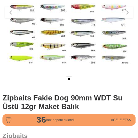
Zipbaits Fakie Dog 90mm WDT Su
Üstü 12gr Maket Balık
36
291
kez sepete eklendi
ACELE ET!🔥
kez görüntülendi
Zipbaits