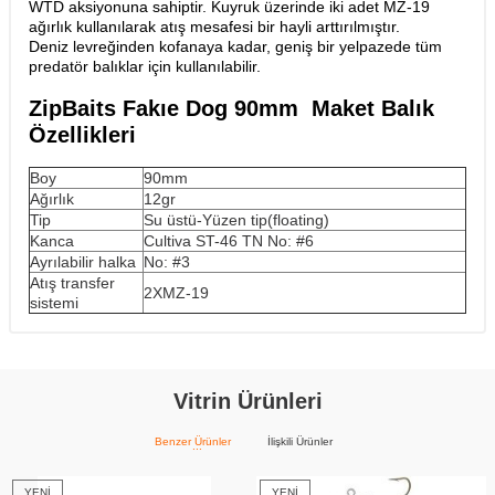
WTD aksiyonuna sahiptir. Kuyruk üzerinde iki adet MZ-19
ağırlık kullanılarak atış mesafesi bir hayli arttırılmıştır.
Deniz levreğinden kofanaya kadar, geniş bir yelpazede tüm
predatör balıklar için kullanılabilir.
ZipBaits Fakıe Dog 90mm Maket Balık
Özellikleri
Boy
90mm
Ağırlık
12gr
Tip
Su üstü-Yüzen tip(floating)
Kanca
Cultiva ST-46 TN No: #6
Ayrılabilir halka
No: #3
Atış transfer
2XMZ-19
sistemi
Vitrin Ürünleri
Benzer Ürünler
İlişkili Ürünler
YENI
YENI