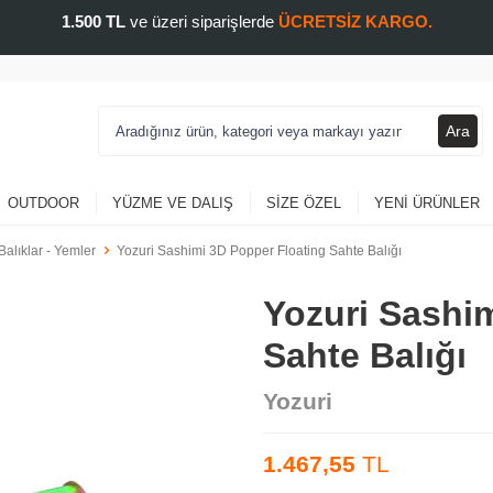
1.500 TL
ve üzeri siparişlerde
ÜCRETSİZ KARGO.
Ara
OUTDOOR
YÜZME VE DALIŞ
SIZE ÖZEL
YENI ÜRÜNLER
Balıklar - Yemler
Yozuri Sashimi 3D Popper Floating Sahte Balığı
Yozuri Sashi
Sahte Balığı
Yozuri
1.467,55
TL