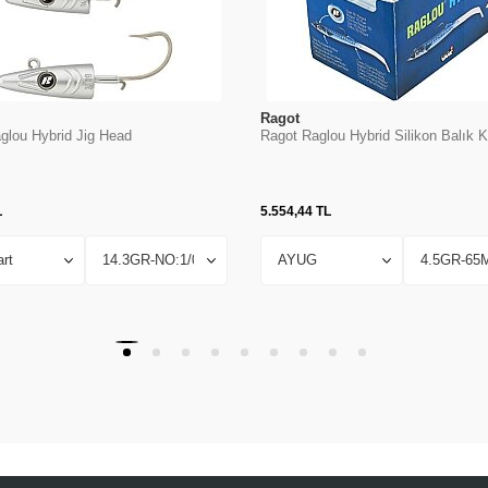
Ragot
glou Hybrid Jig Head
Ragot Raglou Hybrid Silikon Balık 
L
5.554,44
TL