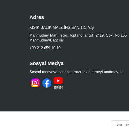
Adres
KISIK BALIK MALZ.İNŞ.SAN.TİC.A.Ş
Mahmutbey Mah. İstoç Toptancılar Sit. 2419. Sok. No:155
Mahmutbey/Bağcılar
+90 212 659 10 10
Sosyal Medya
Sosyal medyaya hesaplarımızı takip etmeyi unutmayın!