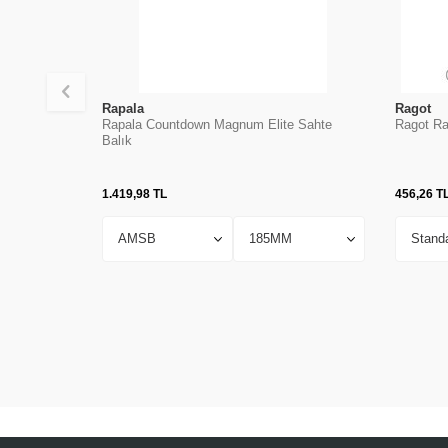
Rapala
Ragot
Rapala Countdown Magnum Elite Sahte
Ragot Ra
Balık
1.419,98
TL
456,26
T