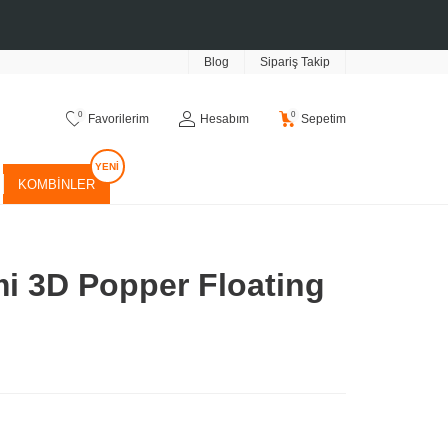
Blog
Sipariş Takip
0
0
Favorilerim
Hesabım
Sepetim
KOMBINLER
mi 3D Popper Floating