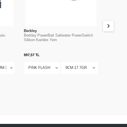
Berkley
Yozuri
Kutu
Berkley PowerBait Saltwater PowerSwitch
Yozuri K Tip
Silikon Karides Yem
997,57
TL
1.605,84
TL