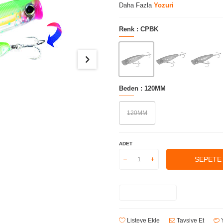
Daha Fazla
Yozuri
Renk :
CPBK
Beden :
120MM
120MM
ADET
SEPETE
Listeye Ekle
Tavsiye Et
Y