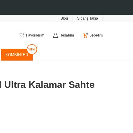
Blog
Sipariş Takip
0
0
Favorilerim
Hesabım
Sepetim
KOMBINLER
l Ultra Kalamar Sahte