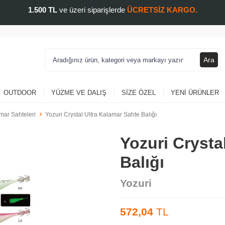
1.500 TL
ve üzeri siparişlerde
ÜCRETSİZ KARGO.
Ara
OUTDOOR
YÜZME VE DALIŞ
SIZE ÖZEL
YENI ÜRÜNLER
mar Sahteleri
Yozuri Crystal Ultra Kalamar Sahte Balığı
Yozuri Crysta
Balığı
Yozuri
572,04
TL