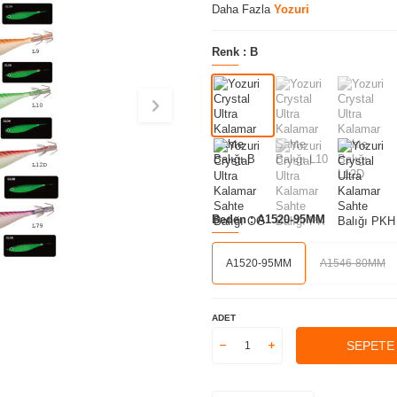
Daha Fazla
Yozuri
Renk :
B
Beden :
A1520-95MM
A1520-95MM
A1546-80MM
ADET
SEPETE