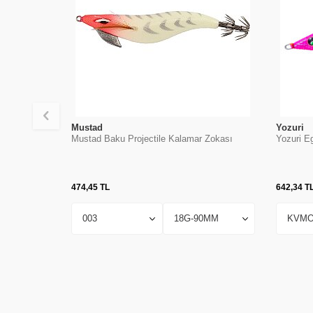
Mustad
Yozuri
Mustad Baku Projectile Kalamar Zokası
Yozuri E
474,45
TL
642,34
T