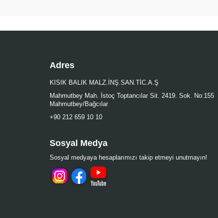
Adres
KISIK BALIK MALZ.İNŞ.SAN.TİC.A.Ş
Mahmutbey Mah. İstoç Toptancılar Sit. 2419. Sok. No:155
Mahmutbey/Bağcılar
+90 212 659 10 10
Sosyal Medya
Sosyal medyaya hesaplarımızı takip etmeyi unutmayın!