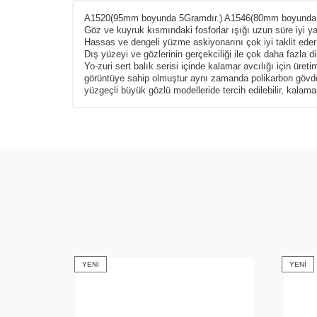
A1520(95mm boyunda 5Gramdır.) A1546(80mm boyunda 
Göz ve kuyruk kısmındaki fosforlar ışığı uzun süre iyi ya
Hassas ve dengeli yüzme askiyonarını çok iyi taklit eder
Dış yüzeyi ve gözlerinin gerçekciliği ile çok daha fazla d
Yo-zuri sert balık serisi içinde kalamar avcılığı için üre
görüntüye sahip olmuştur aynı zamanda polikarbon gövdeli 
yüzgeçli büyük gözlü modelleride tercih edilebilir, kalam
YENI
YENI