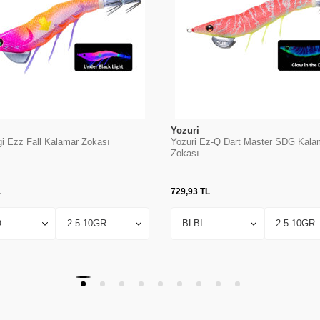
Yozuri
gi Ezz Fall Kalamar Zokası
Yozuri Ez-Q Dart Master SDG Kala
Zokası
L
729,93
TL