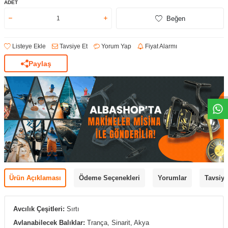
ADET
Beğen
Listeye Ekle
Tavsiye Et
Yorum Yap
Fiyat Alarmı
Paylaş
Ürün Açıklaması
Ödeme Seçenekleri
Yorumlar
Tavsiye
Avcılık Çeşitleri:
Sırtı
Avlanabilecek Balıklar:
Trança, Sinarit, Akya