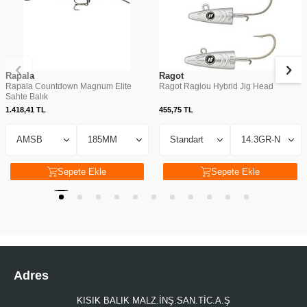
Rapala
Ragot
Rapala Countdown Magnum Elite
Ragot Raglou Hybrid Jig Head
Sahte Balık
1.418,41
TL
455,75
TL
Sepete Ekle
Sepete Ekle
Adres
KISIK BALIK MALZ.İNŞ.SAN.TİC.A.Ş