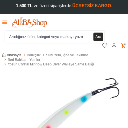
1.500 TL
ve üzeri siparişlerde
ÜCRETSİZ KARGO.
Ara
0
0
Anasayfa
Balıkçılık
Suni Yem, İğne ve Takımlar
Sert Balıklar - Yemler
Yozuri Crystal Minnow Deep Diver Walleye Sahte Balığı