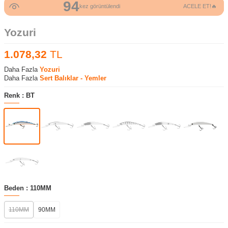
94
kez görüntülendi
ACELE ET!🔥
Yozuri
1.078,32
TL
Daha Fazla
Yozuri
Daha Fazla
Sert Balıklar - Yemler
Renk :
BT
Beden :
110MM
110MM
90MM