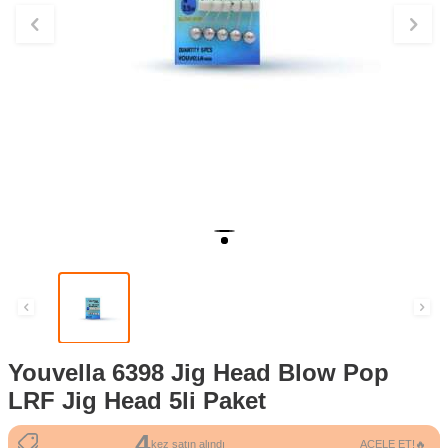
Youvella 6398 Jig Head Blow Pop
LRF Jig Head 5li Paket
4
47
kez satın alındı
ACELE ET!🔥
kez görüntülendi