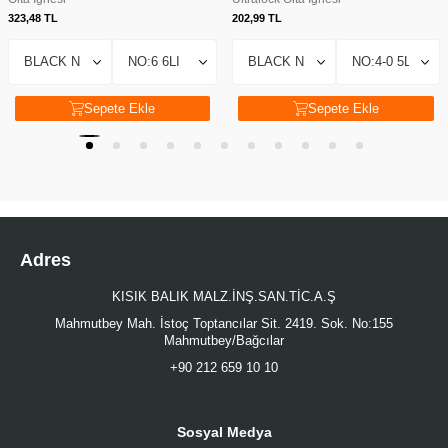
323,48
TL
202,99
TL
Sepete Ekle
Sepete Ekle
Adres
KISIK BALIK MALZ.İNŞ.SAN.TİC.A.Ş
Mahmutbey Mah. İstoç Toptancılar Sit. 2419. Sok. No:155
Mahmutbey/Bağcılar
+90 212 659 10 10
Sosyal Medya