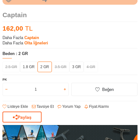
Captain
162,00
TL
Daha Fazla
Captain
Daha Fazla
Olta İğneleri
Beden :
2 GR
2.5 GR
1.8 GR
2 GR
3.5 GR
3 GR
4 GR
PK
Beğen
Listeye Ekle
Tavsiye Et
Yorum Yap
Fiyat Alarmı
Paylaş