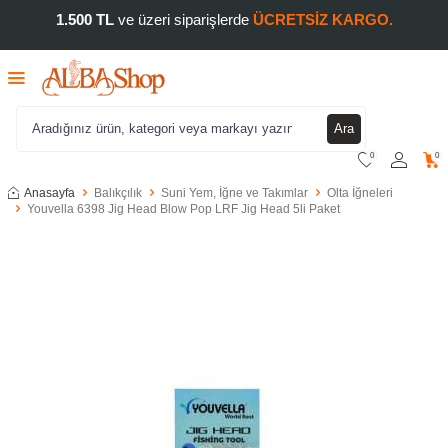
1.500 TL
ve üzeri siparişlerde
ÜCRETSİZ KARGO.
Ara
0
0
Anasayfa
Balıkçılık
Suni Yem, İğne ve Takımlar
Olta İğneleri
Youvella 6398 Jig Head Blow Pop LRF Jig Head 5li Paket