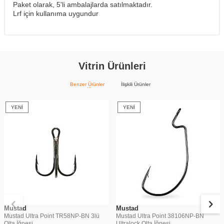
Paket olarak, 5'li ambalajlarda satılmaktadır.
Lrf için kullanıma uygundur
Vitrin Ürünleri
Benzer Ürünler
İlişkili Ürünler
YENI
YENI
Mustad
Mustad
Mustad Ultra Point TR58NP-BN 3lü
Mustad Ultra Point 38106NP-BN
Olta İğnesi
Ultralock Olta İğnesi