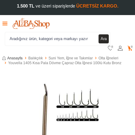
1.500 TL
ve üzeri siparişlerde
ÜCRETSİZ KARGO.
Ara
0
0
Anasayfa
Balıkçılık
Suni Yem, İğne ve Takımlar
Olta İğneleri
Youvella 1405 Kısa Pala Dövme Çapraz Olta İğnesi 100lü Kutu Bronz