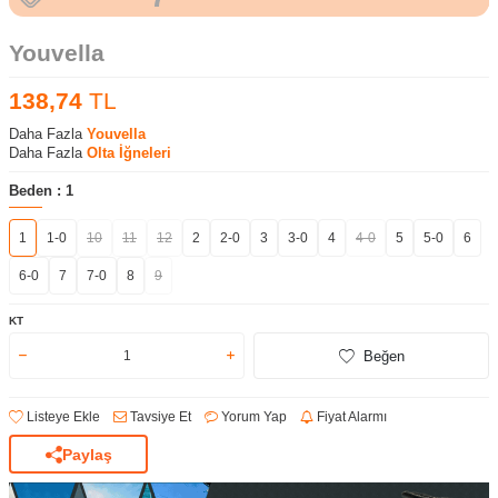
Youvella
138,74
TL
Daha Fazla
Youvella
Daha Fazla
Olta İğneleri
Beden :
1
1
1-0
10
11
12
2
2-0
3
3-0
4
4-0
5
5-0
6
6-0
7
7-0
8
9
KT
Beğen
Listeye Ekle
Tavsiye Et
Yorum Yap
Fiyat Alarmı
Paylaş