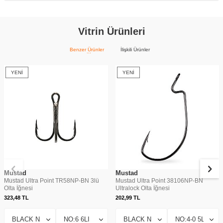
Vitrin Ürünleri
Benzer Ürünler
İlişkili Ürünler
YENI
YENI
Mustad
Mustad
Mustad Ultra Point TR58NP-BN 3lü
Mustad Ultra Point 38106NP-BN
Olta İğnesi
Ultralock Olta İğnesi
323,48
TL
202,99
TL