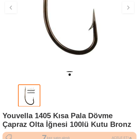
Youvella 1405 Kısa Pala Dövme
Çapraz Olta İğnesi 100lü Kutu Bronz
7
131
kez satın alındı
ACELE ET!🔥
kez görüntülendi