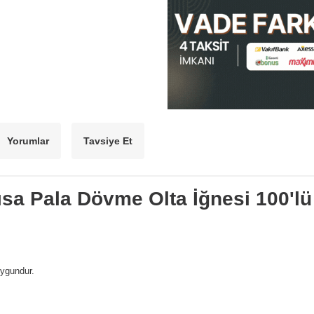
Yorumlar
Tavsiye Et
ısa Pala Dövme Olta İğnesi 100'l
uygundur.