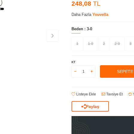
248,08
TL
Daha Fazla
Youvella
Beden :
3-0
1
1-0
2
2-0
3
KT
SEPETE
Listeye Ekle
Tavsiye Et
Y
Paylaş