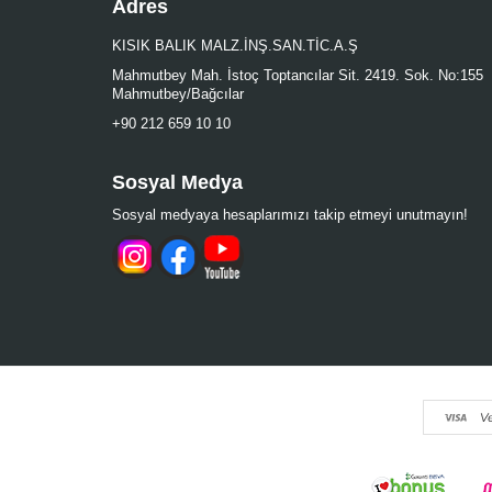
Adres
KISIK BALIK MALZ.İNŞ.SAN.TİC.A.Ş
Mahmutbey Mah. İstoç Toptancılar Sit. 2419. Sok. No:155
Mahmutbey/Bağcılar
+90 212 659 10 10
Sosyal Medya
Sosyal medyaya hesaplarımızı takip etmeyi unutmayın!