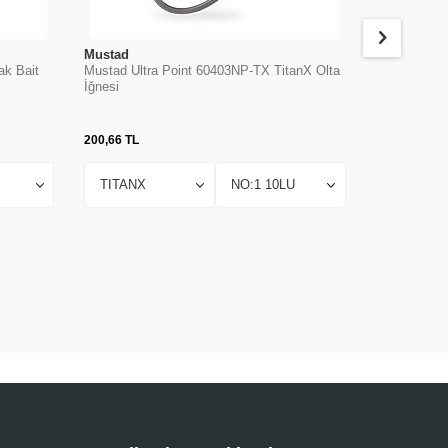
Mustad
Mustad
ak Bait
Mustad Ultra Point 60403NP-TX TitanX Olta
Mustad 9176
İğnesi
Olta İğnesi
200,66
TL
474,28
TL