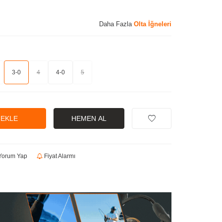
Daha Fazla
Olta İğneleri
3-0
4
4-0
5
 EKLE
HEMEN AL
orum Yap
Fiyat Alarmı