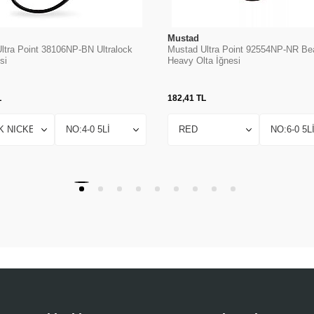
Mustad
ltra Point 38106NP-BN Ultralock
Mustad Ultra Point 92554NP-NR Be
si
Heavy Olta İğnesi
L
182,41
TL