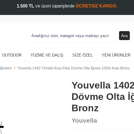
1.500 TL
ve üzeri siparişlerde
ÜCRETSİZ KARGO.
Ara
OUTDOOR
YÜZME VE DALIŞ
SIZE ÖZEL
YENI ÜRÜNLER
İğneleri
Youvella 1402 Tırnaklı Kısa Pala Dövme Olta İğnesi 100lü Kutu Bronz
Youvella 1402
Dövme Olta İ
Bronz
Youvella