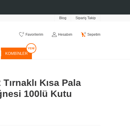
Blog
Sipariş Takip
0
0
Favorilerim
Hesabım
Sepetim
KOMBINLER
 Tırnaklı Kısa Pala
ğnesi 100lü Kutu