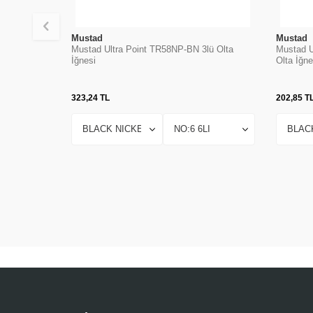
Mustad
Mustad
Mustad Ultra Point TR58NP-BN 3lü Olta
Mustad U
İğnesi
Olta İğne
323,24
TL
202,85
T