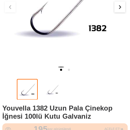
Youvella 1382 Uzun Pala Çinekop
İğnesi 100lü Kutu Galvaniz
195
5
kez görüntülendi
ACELE ET!🔥
kez sepete eklendi