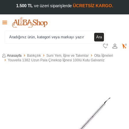
1.500 TL
ve üzeri siparişlerde
ÜCRETSİZ KARGO.
Ara
0
0
Anasayfa
Balıkçılık
Suni Yem, İğne ve Takımlar
Olta İğneleri
Youvella 1382 Uzun Pala Çinekop İğnesi 100lü Kutu Galvaniz