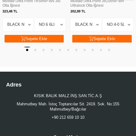
Mustad Ultra Point TR58NP-BN 3lü
Mustad Ultra Point 38106NP-BN
Olta İğnesi
Ultralock Olta İğnesi
323,48
TL
202,99
TL
Sepete Ekle
Sepete Ekle
Adres
KISIK BALIK MALZ.İNŞ.SAN.TİC.A.Ş
Mahmutbey Mah. İstoç Toptancılar Sit. 2419. Sok. No:155
Mahmutbey/Bağcılar
+90 212 659 10 10