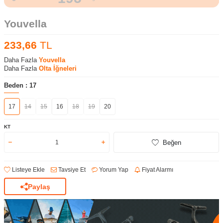
Youvella
233,66
TL
Daha Fazla
Youvella
Daha Fazla
Olta İğneleri
Beden :
17
17
14
15
16
18
19
20
KT
Beğen
Listeye Ekle
Tavsiye Et
Yorum Yap
Fiyat Alarmı
Paylaş