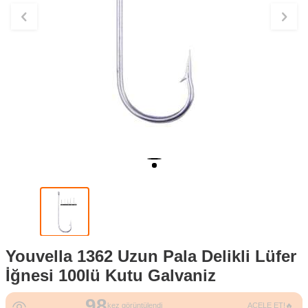
Youvella 1362 Uzun Pala Delikli Lüfer
İğnesi 100lü Kutu Galvaniz
98
5
kez görüntülendi
ACELE ET!🔥
kez sepete eklendi