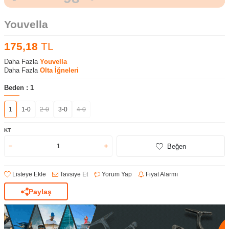
Youvella
175,18
TL
Daha Fazla
Youvella
Daha Fazla
Olta İğneleri
Beden :
1
1
1-0
2-0
3-0
4-0
KT
Beğen
Listeye Ekle
Tavsiye Et
Yorum Yap
Fiyat Alarmı
Paylaş