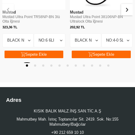
Mustad
Mustad
Mustad Ultra Point TR58NP-BN 3lü
Mustad Ultra Point 38106NP-BN
Olta İğnesi
Ultralock Olta İğnesi
323,36
TL
202,92
TL
Sepete Ekle
Sepete Ekle
Adres
KISIK BALIK MALZ.İNŞ.SAN.TİC.A.Ş
Mahmutbey Mah. İstoç Toptancılar Sit. 2419. Sok. No:155
Mahmutbey/Bağcılar
+90 212 659 10 10