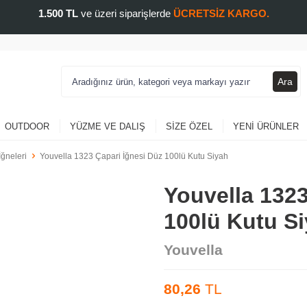
1.500 TL
ve üzeri siparişlerde
ÜCRETSİZ KARGO.
Ara
OUTDOOR
YÜZME VE DALIŞ
SIZE ÖZEL
YENI ÜRÜNLER
İğneleri
Youvella 1323 Çapari İğnesi Düz 100lü Kutu Siyah
Youvella 1323
100lü Kutu S
Youvella
80,26
TL