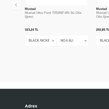
Mustad
Mustad
Mustad Ultra Point TR58NP-BN 3lü Olta
Mustad U
İğnesi
Olta İğne
323,24
TL
202,85
T
Adres