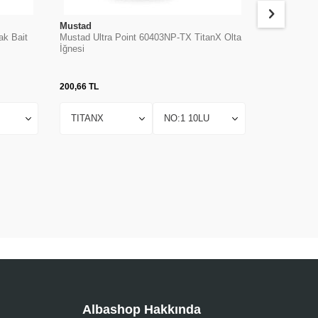
Mustad
Mustad
ak Bait
Mustad Ultra Point 60403NP-TX TitanX Olta
Mustad 9176
İğnesi
Olta İğnesi
200,66
TL
474,28
TL
Albashop Hakkında