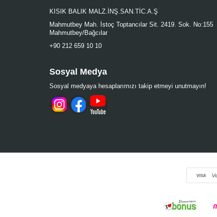
KISIK BALIK MALZ.İNŞ.SAN.TİC.A.Ş
Mahmutbey Mah. İstoç Toptancılar Sit. 2419. Sok. No:155
Mahmutbey/Bağcılar
+90 212 659 10 10
Sosyal Medya
Sosyal medyaya hesaplarımızı takip etmeyi unutmayın!