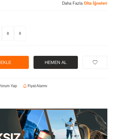
Daha Fazla
Olta İğneleri
8
9
 EKLE
HEMEN AL
orum Yap
Fiyat Alarmı