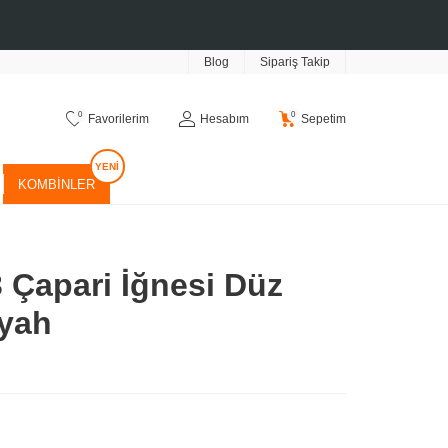
Blog
Sipariş Takip
0
0
Favorilerim
Hesabım
Sepetim
KOMBINLER
 Çapari İğnesi Düz
iyah