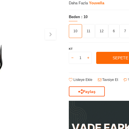
Daha Fazla
Youvella
Beden :
10
10
11
12
6
7
KT
SEPETE
Listeye Ekle
Tavsiye Et
Y
Paylaş