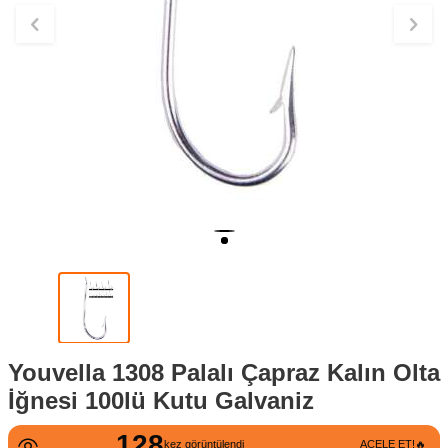
Youvella 1308 Palalı Çapraz Kalın Olta
İğnesi 100lü Kutu Galvaniz
128
kez görüntülendi
ACELE ET!🔥