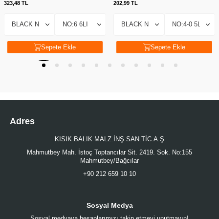
323,48
TL
202,99
TL
Sepete Ekle
Sepete Ekle
Adres
KISIK BALIK MALZ.İNŞ.SAN.TİC.A.Ş
Mahmutbey Mah. İstoç Toptancılar Sit. 2419. Sok. No:155
Mahmutbey/Bağcılar
+90 212 659 10 10
Sosyal Medya
Sosyal medyaya hesaplarımızı takip etmeyi unutmayın!