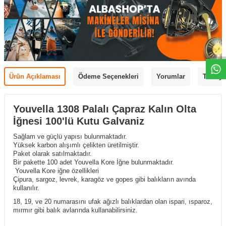
Ürün Açıklaması
Ödeme Seçenekleri
Yorumlar
Tavsiye
Youvella 1308 Palalı Çapraz Kalın Olta
İğnesi 100'lü Kutu Galvaniz
Sağlam ve güçlü yapısı bulunmaktadır.
Yüksek karbon alışımlı çelikten üretilmiştir.
Paket olarak satılmaktadır.
Bir pakette 100 adet Youvella Kore İğne bulunmaktadır.
Youvella Kore iğne özellikleri
Çipura, sargoz, levrek, karagöz ve gopes gibi balıkların avında
kullanılır.
18, 19, ve 20 numarasını ufak ağızlı balıklardan olan ispari, ısparoz,
mırmır gibi balık avlarında kullanabilirsiniz.