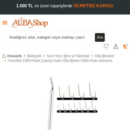
1.500 TL
ve üzeri siparişlerde
ÜCRETSİZ KARGO.
Ara
0
0
Anasayfa
Balıkçılık
Suni Yem, İğne ve Takımlar
Olta İğneleri
Youvella 1308 Palalı Çapraz Kalın Olta İğnesi 100lü Kutu Galvaniz