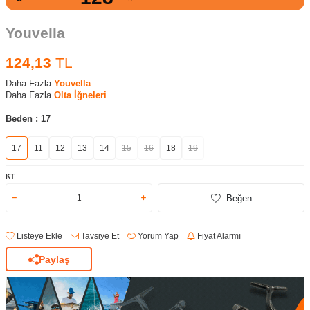
Youvella
124,13
TL
Daha Fazla
Youvella
Daha Fazla
Olta İğneleri
Beden :
17
17
11
12
13
14
15
16
18
19
KT
Beğen
Listeye Ekle
Tavsiye Et
Yorum Yap
Fiyat Alarmı
Paylaş