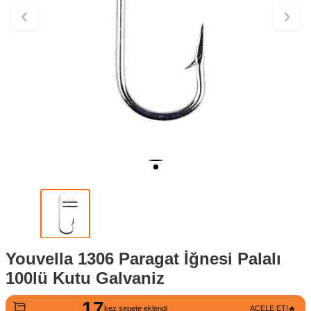
Youvella 1306 Paragat İğnesi Palalı
100lü Kutu Galvaniz
17
333
kez sepete eklendi
ACELE ET!🔥
kez görüntülendi