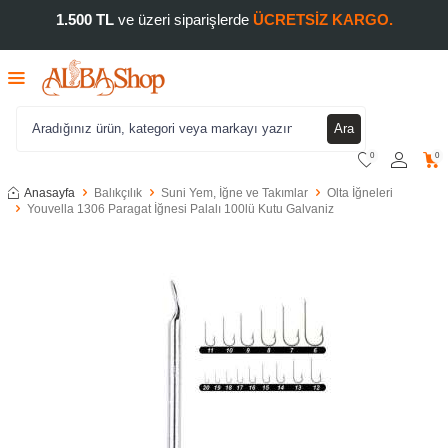
1.500 TL
ve üzeri siparişlerde
ÜCRETSİZ KARGO.
Ara
0
0
Anasayfa
Balıkçılık
Suni Yem, İğne ve Takımlar
Olta İğneleri
Youvella 1306 Paragat İğnesi Palalı 100lü Kutu Galvaniz