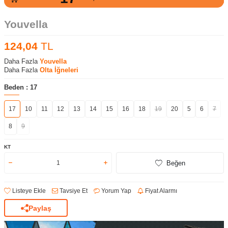
Youvella
124,04
TL
Daha Fazla
Youvella
Daha Fazla
Olta İğneleri
Beden :
17
17
10
11
12
13
14
15
16
18
19
20
5
6
7
8
9
KT
Beğen
Listeye Ekle
Tavsiye Et
Yorum Yap
Fiyat Alarmı
Paylaş