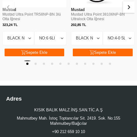
Mustad
Mustad
Mustad Ultra Point TR58NP-BN 3lü
Mustad Ultra Point 38106NP-BN
Olta İğnesi
Ultralock Olta İğnesi
323,24
TL
202,85
TL
Sepete Ekle
Sepete Ekle
Adres
KISIK BALIK MALZ.İNŞ.SAN.TİC.A.Ş
Mahmutbey Mah. İstoç Toptancılar Sit. 2419. Sok. No:155
Mahmutbey/Bağcılar
+90 212 659 10 10