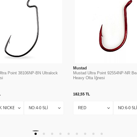
Mustad
ltra Point 38106NP-BN Ultralock
Mustad Ultra Point 92554NP-NR Be
si
Heavy Olta İğnesi
L
182,55
TL