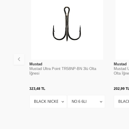
Mustad
Mustad
Mustad Ultra Point TR58NP-BN 3lü Olta
Mustad U
İğnesi
Olta İğne
323,48
TL
202,99
T