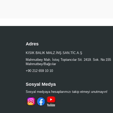
Adres
KISIK BALIK MALZ.İNŞ.SAN.TİC.A.Ş
Mahmutbey Mah. İstoç Toptancılar Sit. 2419. Sok. No:155
Mahmutbey/Bağcılar
+90 212 659 10 10
Sosyal Medya
Sosyal medyaya hesaplarımızı takip etmeyi unutmayın!