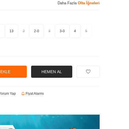
Daha Fazla
Olta İğneleri
2
13
2
2-0
3
3-0
4
5
 EKLE
HEMEN AL
orum Yap
Fiyat Alarmı