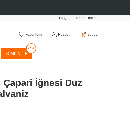
Blog
Sipariş Takip
0
0
Favorilerim
Hesabım
Sepetim
KOMBINLER
 Çapari İğnesi Düz
alvaniz