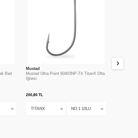
Mustad
Mustad
ak Bait
Mustad Ultra Point 60403NP-TX TitanX Olta
Mustad 9176
İğnesi
Olta İğnesi
200,80
TL
474,63
TL