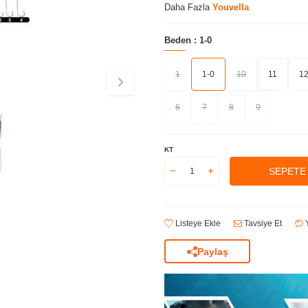
Daha Fazla
Youvella
Beden :
1-0
1
1-0
10
11
1
6
7
8
9
KT
SEPETE
Listeye Ekle
Tavsiye Et
Y
Paylaş