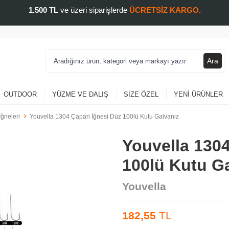
1.500 TL
ve üzeri siparişlerde
ÜCRETSİZ KARGO.
Ara
OUTDOOR
YÜZME VE DALIŞ
SIZE ÖZEL
YENI ÜRÜNLER
İğneleri
Youvella 1304 Çapari İğnesi Düz 100lü Kutu Galvaniz
Youvella 1304
100lü Kutu G
Youvella
182,55
TL