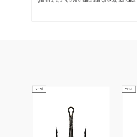
İğne'nin 1, 2, 3, 4, 5 ve 6 numaraları Çinekop, Sarıkanat 
YENI
YENI