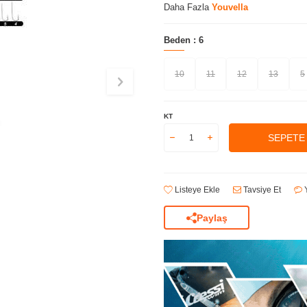
Daha Fazla
Youvella
Beden :
6
10
11
12
13
5
KT
SEPETE
Listeye Ekle
Tavsiye Et
Y
Paylaş