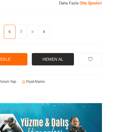
Daha Fazla
Olta İğneleri
6
7
8
9
 EKLE
HEMEN AL
orum Yap
Fiyat Alarmı