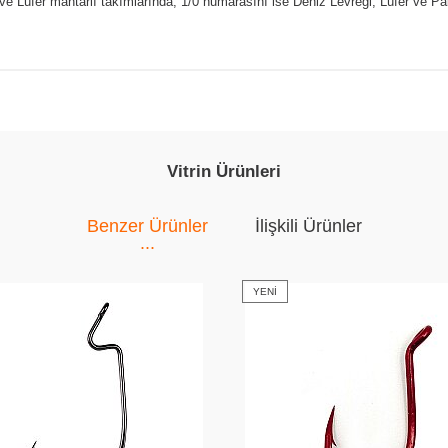
ve Lüfer mantarlı takımlarında; 1/0 numarasını ise Deniz Levreği, Lüfer ve Pala
Vitrin Ürünleri
Benzer Ürünler
İlişkili Ürünler
YENI