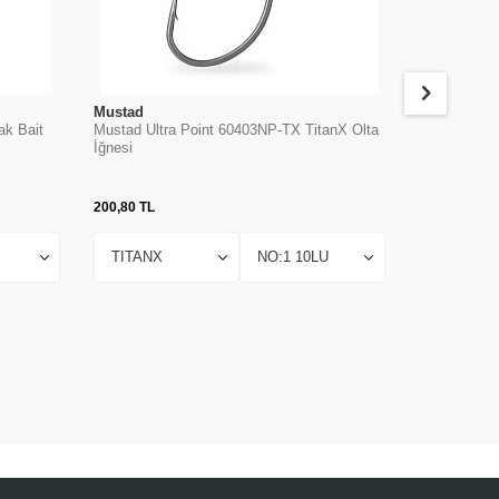
Mustad
Mustad
ak Bait
Mustad Ultra Point 60403NP-TX TitanX Olta
Mustad 9176
İğnesi
Olta İğnesi
200,80
TL
474,63
TL