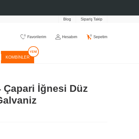
Blog
Sipariş Takip
0
0
Favorilerim
Hesabım
Sepetim
KOMBINLER
 Çapari İğnesi Düz
Galvaniz