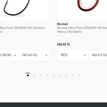
Mustad
ltra Point 38106NP-BN Ultralock
Mustad Ultra Point 92554NP-NR Be
si
Heavy Olta İğnesi
L
182,55
TL