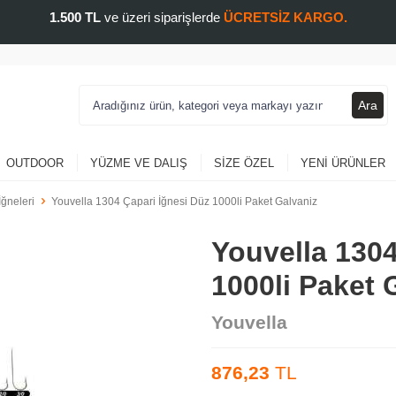
1.500 TL
ve üzeri siparişlerde
ÜCRETSİZ KARGO.
Ara
OUTDOOR
YÜZME VE DALIŞ
SIZE ÖZEL
YENI ÜRÜNLER
İğneleri
Youvella 1304 Çapari İğnesi Düz 1000li Paket Galvaniz
Youvella 1304
1000li Paket 
Youvella
876,23
TL