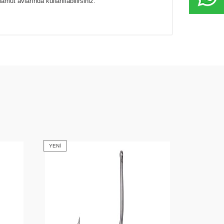
mut avlarında kullanılabilirsiniz.
YENI
YENI