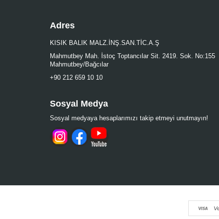
Adres
KISIK BALIK MALZ.İNŞ.SAN.TİC.A.Ş
Mahmutbey Mah. İstoç Toptancılar Sit. 2419. Sok. No:155
Mahmutbey/Bağcılar
+90 212 659 10 10
Sosyal Medya
Sosyal medyaya hesaplarımızı takip etmeyi unutmayın!