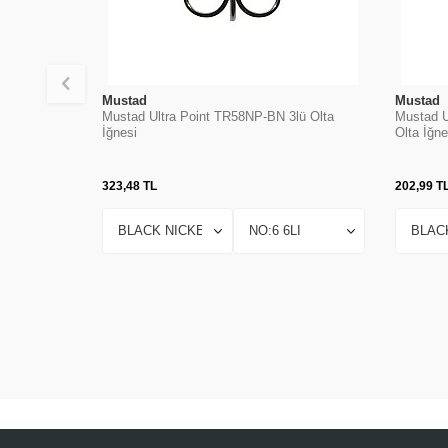
Mustad
Mustad
Mustad Ultra Point TR58NP-BN 3lü Olta
Mustad U
İğnesi
Olta İğne
323,48
TL
202,99
T