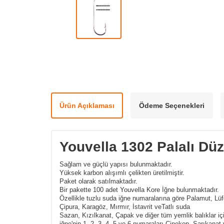
Ürün Açıklaması
Ödeme Seçenekleri
Youvella 1302 Palalı Düz
Sağlam ve güçlü yapısı bulunmaktadır.
Yüksek karbon alışımlı çelikten üretilmiştir.
Paket olarak satılmaktadır.
Bir pakette 100 adet Youvella Kore İğne bulunmaktadır.
Özellikle tuzlu suda iğne numaralarına göre Palamut, Lüf
Çipura, Karagöz, Mırmır, İstavrit veTatlı suda
Sazan, Kızılkanat, Çapak ve diğer tüm yemlik balıklar içi
iğne'nin 1, 2, 3, 4, 5 ve 6 numaraları Çinekop, Sarıkanat