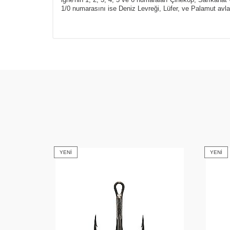
1/0 numarasını ise Deniz Levreği, Lüfer, ve Palamut avları
YENI
YENI