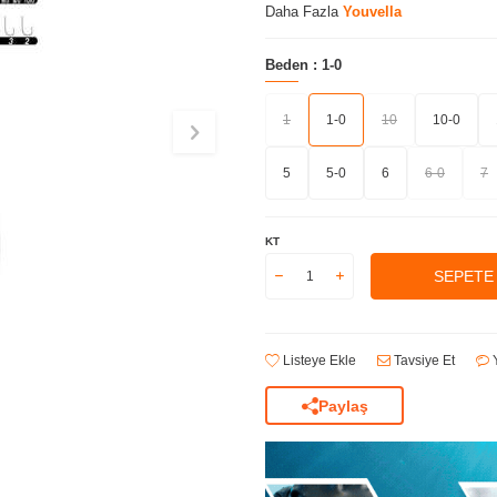
Daha Fazla
Youvella
Beden :
1-0
1
1-0
10
10-0
5
5-0
6
6-0
7
KT
SEPETE
Listeye Ekle
Tavsiye Et
Y
Paylaş