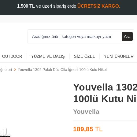
1.500 TL
ve üzeri siparişlerde
ÜCRETSİZ KARGO.
Ara
OUTDOOR
YÜZME VE DALIŞ
SIZE ÖZEL
YENI ÜRÜNLER
İğneleri
Youvella 1302 Palalı Düz Olta İğnesi 100lü Kutu Nikel
Youvella 1302
100lü Kutu Ni
Youvella
189,85
TL