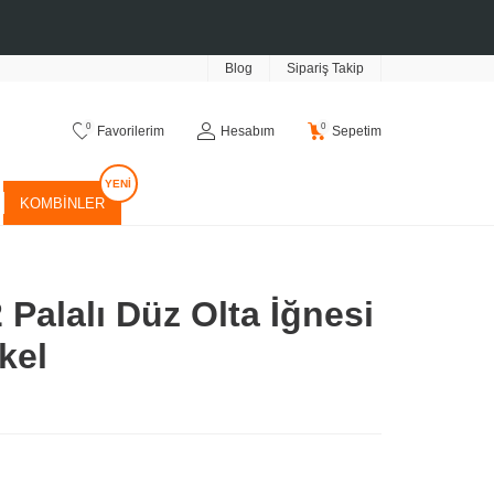
Blog
Sipariş Takip
0
0
Favorilerim
Hesabım
Sepetim
KOMBINLER
 Palalı Düz Olta İğnesi
kel