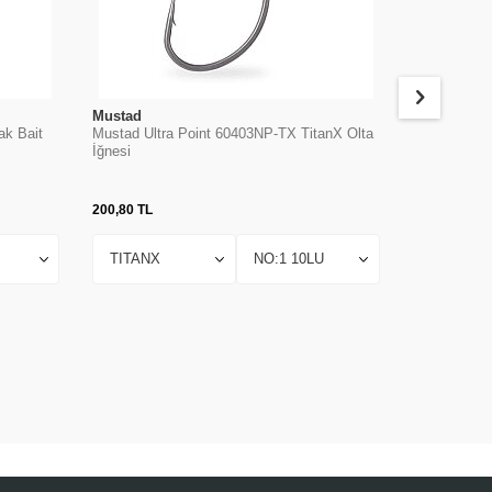
Mustad
Mustad
ak Bait
Mustad Ultra Point 60403NP-TX TitanX Olta
Mustad 9176
İğnesi
Olta İğnesi
200,80
TL
474,63
TL