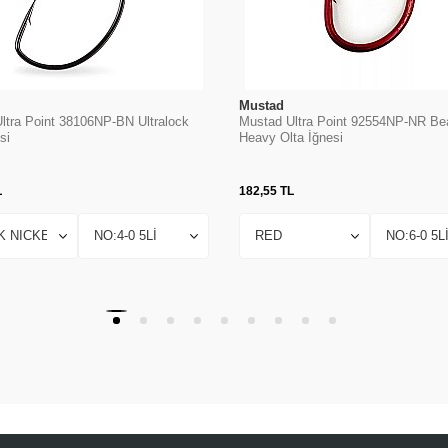
Mustad
ltra Point 38106NP-BN Ultralock
Mustad Ultra Point 92554NP-NR Be
si
Heavy Olta İğnesi
L
182,55
TL