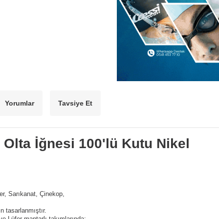
Yorumlar
Tavsiye Et
 Olta İğnesi 100'lü Kutu Nikel
er, Sarıkanat, Çinekop,
n tasarlanmıştır.
 ve Lüfer mantarlı takımlarında;