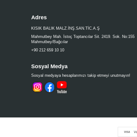
Adres
KISIK BALIK MALZ.İNŞ.SAN.TİC.A.Ş
Mahmutbey Mah. İstoç Toptancılar Sit. 2419. Sok. No:155
Mahmutbey/Bağcılar
+90 212 659 10 10
Sosyal Medya
Sosyal medyaya hesaplarımızı takip etmeyi unutmayın!