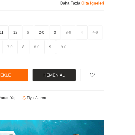
Daha Fazla
Olta İğneleri
11
12
2
2-0
3
3-0
4
4-0
7-0
8
8-0
9
9-0
 EKLE
HEMEN AL
orum Yap
Fiyat Alarmı