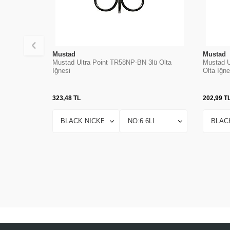
Mustad
Mustad
Mustad Ultra Point TR58NP-BN 3lü Olta
Mustad U
İğnesi
Olta İğne
323,48
TL
202,99
T