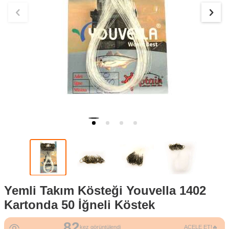
Yemli Takım Kösteği Youvella 1402
Kartonda 50 İğneli Köstek
82
4
kez görüntülendi
ACELE ET!🔥
kez satın alındı