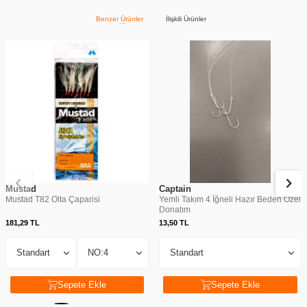
Benzer Ürünler
İlişkili Ürünler
Mustad
Captain
Mustad T82 Olta Çaparisi
Yemli Takım 4 İğneli Hazır Beden Özel
Donatım
181,29
TL
13,50
TL
Sepete Ekle
Sepete Ekle