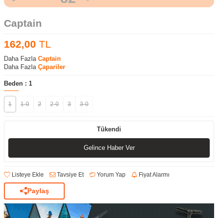
Captain
162,00
TL
Daha Fazla
Captain
Daha Fazla
Çapariler
Beden :
1
1
1-0
2
2-0
3
3-0
Tükendi
Gelince Haber Ver
Listeye Ekle
Tavsiye Et
Yorum Yap
Fiyat Alarmı
Paylaş