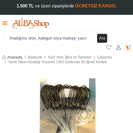
1.500 TL
ve üzeri siparişlerde
ÜCRETSİZ KARGO.
Ara
0
0
Anasayfa
Balıkçılık
Suni Yem, İğne ve Takımlar
Çapariler
Yemli Takım Kösteği Youvella 1402 Kartonda 50 İğneli Köstek