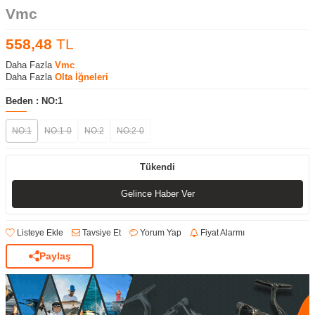
Vmc
558,48
TL
Daha Fazla
Vmc
Daha Fazla
Olta İğneleri
Beden :
NO:1
NO:1
NO:1-0
NO:2
NO:2-0
Tükendi
Gelince Haber Ver
Listeye Ekle
Tavsiye Et
Yorum Yap
Fiyat Alarmı
Paylaş