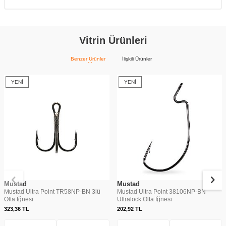
Vitrin Ürünleri
Benzer Ürünler
İlişkili Ürünler
YENI
YENI
Mustad
Mustad
Mustad Ultra Point TR58NP-BN 3lü
Mustad Ultra Point 38106NP-BN
Olta İğnesi
Ultralock Olta İğnesi
323,36
TL
202,92
TL