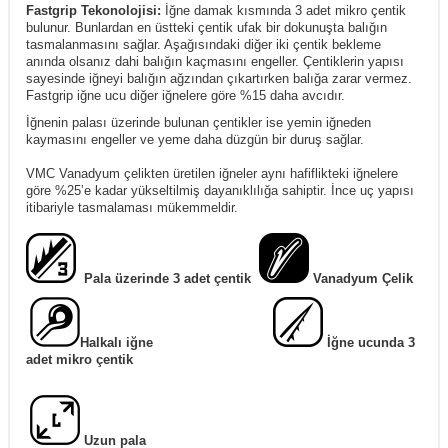
Fastgrip Tekonolojisi:
İğne damak kısmında 3 adet mikro çentik
bulunur. Bunlardan en üstteki çentik ufak bir dokunuşta balığın
tasmalanmasını sağlar. Aşağısındaki diğer iki çentik bekleme
anında olsanız dahi balığın kaçmasını engeller. Çentiklerin yapısı
sayesinde iğneyi balığın ağzından çıkartırken balığa zarar vermez.
Fastgrip iğne ucu diğer iğnelere göre %15 daha avcıdır.
İğnenin palası üzerinde bulunan çentikler ise yemin iğneden
kaymasını engeller ve yeme daha düzgün bir duruş sağlar.
VMC Vanadyum çelikten üretilen iğneler aynı hafiflikteki iğnelere
göre %25’e kadar yükseltilmiş dayanıklılığa sahiptir. İnce uç yapısı
itibariyle tasmalaması mükemmeldir.
Pala üzerinde 3 adet çentik
Vanadyum Çelik
Halkalı iğne
İğne ucunda 3
adet mikro çentik
Uzun pala