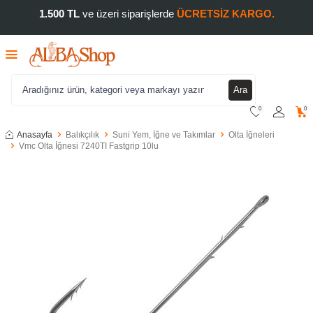
1.500 TL
ve üzeri siparişlerde
ÜCRETSİZ KARGO.
Ara
0
0
Anasayfa
Balıkçılık
Suni Yem, İğne ve Takımlar
Olta İğneleri
Vmc Olta İğnesi 7240TI Fastgrip 10lu