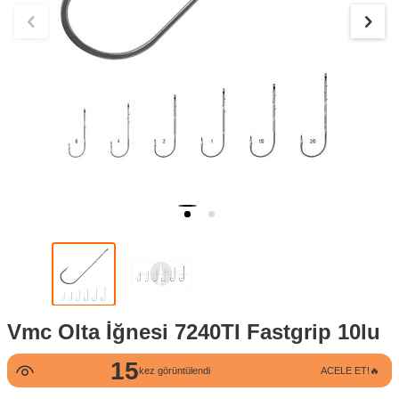
Vmc Olta İğnesi 7240TI Fastgrip 10lu
15
kez görüntülendi
ACELE ET!🔥