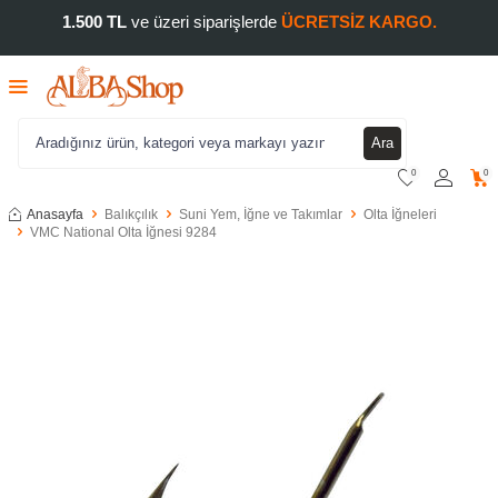
1.500 TL
ve üzeri siparişlerde
ÜCRETSİZ KARGO.
Ara
0
0
Anasayfa
Balıkçılık
Suni Yem, İğne ve Takımlar
Olta İğneleri
VMC National Olta İğnesi 9284