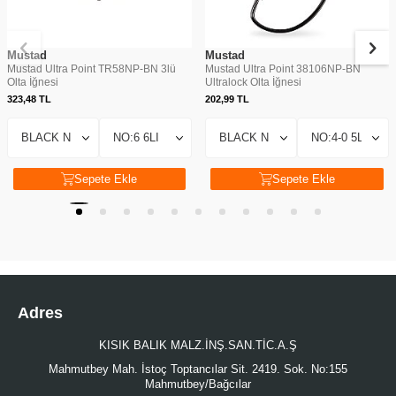
Mustad
Mustad
Mustad Ultra Point TR58NP-BN 3lü
Mustad Ultra Point 38106NP-BN
Olta İğnesi
Ultralock Olta İğnesi
323,48
TL
202,99
TL
Sepete Ekle
Sepete Ekle
Adres
KISIK BALIK MALZ.İNŞ.SAN.TİC.A.Ş
Mahmutbey Mah. İstoç Toptancılar Sit. 2419. Sok. No:155
Mahmutbey/Bağcılar