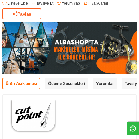
Listeye Ekle
Tavsiye Et
Yorum Yap
Fiyat Alarmı
Paylaş
Ürün Açıklaması
Ödeme Seçenekleri
Yorumlar
Tavsiye