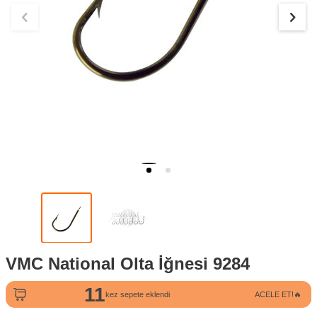
VMC National Olta İğnesi 9284
11
149
kez sepete eklendi
ACELE ET!🔥
kez görüntülendi