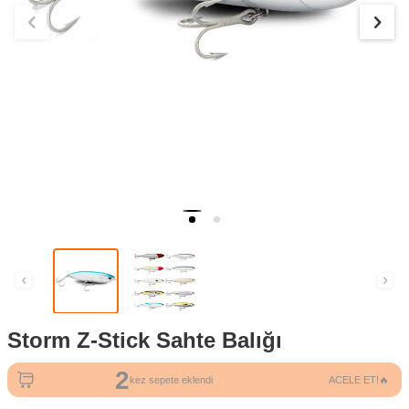
Storm Z-Stick Sahte Balığı
2
kez sepete eklendi
ACELE ET!🔥