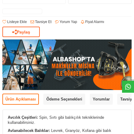
Listeye Ekle
Tavsiye Et
Yorum Yap
Fiyat Alarmı
Paylaş
Ürün Açıklaması
Ödeme Seçenekleri
Yorumlar
Tavsiye
Avcılık Çeşitleri:
Spin, Sırtı gibi balıkçılık tekniklerinde
kullanabilirsiniz.
Avlanabilecek Balıklar:
Levrek, Granyöz, Kofana gibi balık