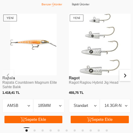
Benzer Ürünler
İlişkili Ürünler
YENI
YENI
Rapala
Ragot
Rapala Countdown Magnum Elite
Ragot Raglou Hybrid Jig Head
Sahte Balık
1.418,41
TL
455,75
TL
Sepete Ekle
Sepete Ekle