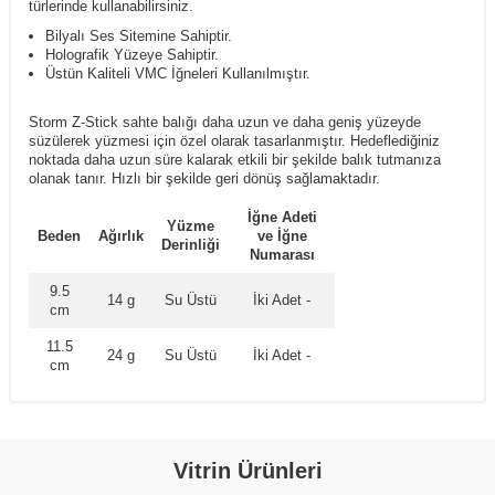
türlerinde kullanabilirsiniz.
Bilyalı Ses Sitemine Sahiptir.
Holografik Yüzeye Sahiptir.
Üstün Kaliteli VMC İğneleri Kullanılmıştır.
Storm Z-Stick sahte balığı daha uzun ve daha geniş yüzeyde
süzülerek yüzmesi için özel olarak tasarlanmıştır. Hedeflediğiniz
noktada daha uzun süre kalarak etkili bir şekilde balık tutmanıza
olanak tanır. Hızlı bir şekilde geri dönüş sağlamaktadır.
İğne Adeti
Yüzme
Beden
Ağırlık
ve İğne
Derinliği
Numarası
9.5
14 g
Su Üstü
İki Adet -
cm
11.5
24 g
Su Üstü
İki Adet -
cm
Vitrin Ürünleri