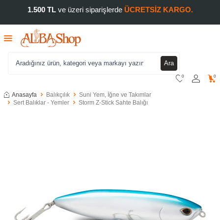
1.500 TL
ve üzeri siparişlerde
ÜCRETSİZ KARGO.
Ara
0
0
Anasayfa
Balıkçılık
Suni Yem, İğne ve Takımlar
Sert Balıklar - Yemler
Storm Z-Stick Sahte Balığı