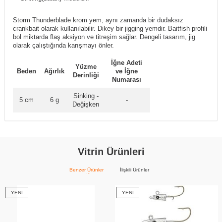
Storm Thunderblade krom yem, aynı zamanda bir dudaksız
crankbait olarak kullanılabilir. Dikey bir jigging yemdir. Baitfish profili
bol miktarda flaş aksiyon ve titreşim sağlar. Dengeli tasarım, jig
olarak çalıştığında karışmayı önler.
İğne Adeti
Yüzme
Beden
Ağırlık
ve İğne
Derinliği
Numarası
Sinking -
5 cm
6 g
-
Değişken
Vitrin Ürünleri
Benzer Ürünler
İlişkili Ürünler
YENI
YENI