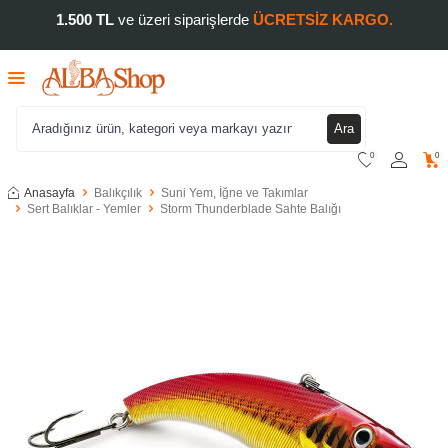
1.500 TL
ve üzeri siparişlerde
ÜCRETSİZ KARGO.
Ara
0
0
Anasayfa
Balıkçılık
Suni Yem, İğne ve Takımlar
Sert Balıklar - Yemler
Storm Thunderblade Sahte Balığı