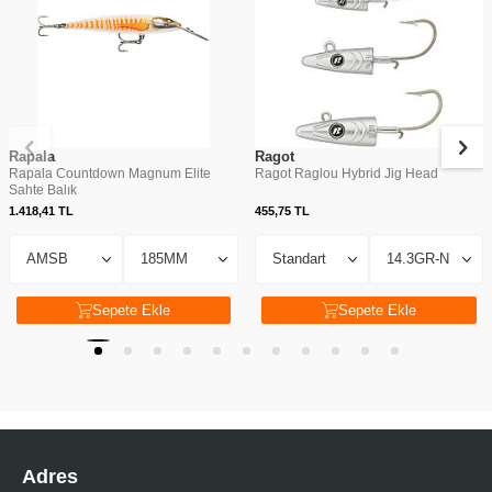
Rapala
Ragot
Rapala Countdown Magnum Elite
Ragot Raglou Hybrid Jig Head
Sahte Balık
1.418,41
TL
455,75
TL
Sepete Ekle
Sepete Ekle
Adres