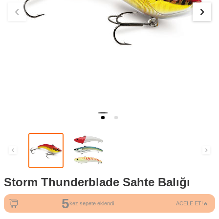
Storm Thunderblade Sahte Balığı
5
kez sepete eklendi
ACELE ET!🔥