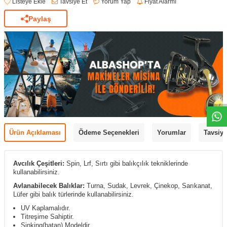
Listeye Ekle
Tavsiye Et
Yorum Yap
Fiyat Alarmı
Paylaş
Ürün Açıklaması
Ödeme Seçenekleri
Yorumlar
Tavsiye
Avcılık Çeşitleri:
Spin, Lrf, Sırtı gibi balıkçılık tekniklerinde
kullanabilirsiniz.
Avlanabilecek Balıklar:
Turna, Sudak, Levrek, Çinekop, Sarıkanat,
Lüfer gibi balık türlerinde kullanabilirsiniz.
UV Kaplamalıdır.
Titreşime Sahiptir.
Sinking(batan) Modeldir.