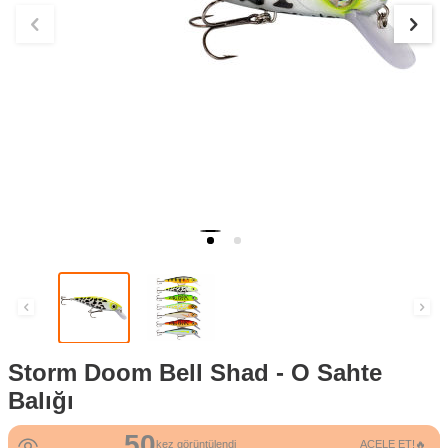
Storm Doom Bell Shad - O Sahte
Balığı
50
2
kez görüntülendi
ACELE ET!🔥
kez satın alındı