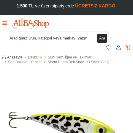
1.500 TL
ve üzeri siparişlerde
ÜCRETSİZ KARGO.
Ara
0
0
Anasayfa
Balıkçılık
Suni Yem, İğne ve Takımlar
Sert Balıklar - Yemler
Storm Doom Bell Shad - O Sahte Balığı