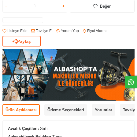
Beğen
Listeye Ekle
Tavsiye Et
Yorum Yap
Fiyat Alarmı
Paylaş
Ürün Açıklaması
Ödeme Seçenekleri
Yorumlar
Tavsiye
Avcılık Çeşitleri:
Sırtı
Avlanabilecek Balıklar:
Turna