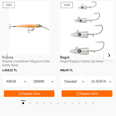
YENI
YENI
Rapala
Ragot
Rapala Countdown Magnum Elite
Ragot Raglou Hybrid Jig Head
Sahte Balık
1.419,31
TL
456,04
TL
Sepete Ekle
Sepete Ekle