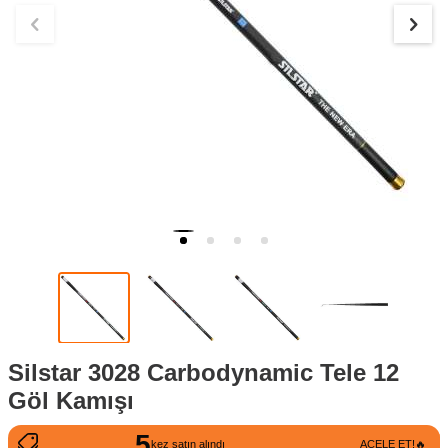
Silstar 3028 Carbodynamic Tele 12
Göl Kamışı
5
207
kez satın alındı
ACELE ET!🔥
kez görüntülendi