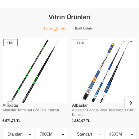
Vitrin Ürünleri
Benzer Ürünler
İlişkili Ürünler
YENI
YENI
Albastar
Albastar
Albastar Terminal Göl Olta Kamışı
Albastar Parvus Pole Teleskopik Göl
Kamışı
6.571,76
TL
1.380,07
TL