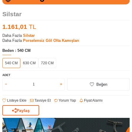
Silstar
1.161,01
TL
Daha Fazla
Silstar
Daha Fazla
Porselensiz Göl Olta Kamışları
Beden :
540 CM
540 CM
630 CM
720 CM
ADET
Beğen
Listeye Ekle
Tavsiye Et
Yorum Yap
Fiyat Alarmı
Paylaş