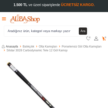
1.500 TL
ve üzeri siparişlerde
ÜCRETSİZ KARGO.
Ara
0
0
Anasayfa
Balıkçılık
Olta Kamışları
Porselensiz Göl Olta Kamışları
Silstar 3028 Carbodynamic Tele 12 Göl Kamışı