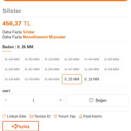
Silstar
456,37
TL
Daha Fazla
Silstar
Daha Fazla
Monofilament Misinalar
Beden :
0. 26 MM
0. 43 MM
0. 90 MM
0. 23 MM
0. 20 MM
0. 40 MM
0. 60 MM
0. 30 MM
0. 37 MM
0. 50 MM
0. 47 MM
0. 28 MM
0. 33 MM
0. 16 MM
0. 70 MM
0. 80 MM
0. 26 MM
0. 18 MM
ADET
Beğen
Listeye Ekle
Tavsiye Et
Yorum Yap
Fiyat Alarmı
Paylaş