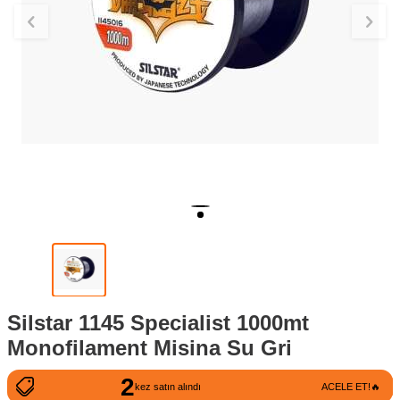
Silstar 1145 Specialist 1000mt
Monofilament Misina Su Gri
2
133
kez satın alındı
ACELE ET!🔥
kez görüntülendi