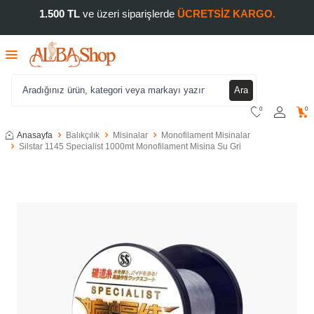
1.500 TL
ve üzeri siparişlerde
ÜCRETSİZ KARGO.
Ara
0
0
Anasayfa
Balıkçılık
Misinalar
Monofilament Misinalar
Silstar 1145 Specialist 1000mt Monofilament Misina Su Gri